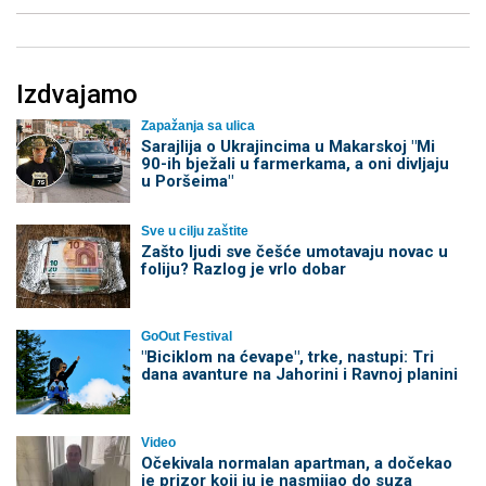
Izdvajamo
Zapažanja sa ulica
Sarajlija o Ukrajincima u Makarskoj "Mi
90-ih bježali u farmerkama, a oni divljaju
u Poršeima"
Sve u cilju zaštite
Zašto ljudi sve češće umotavaju novac u
foliju? Razlog je vrlo dobar
GoOut Festival
"Biciklom na ćevape", trke, nastupi: Tri
dana avanture na Jahorini i Ravnoj planini
Video
Očekivala normalan apartman, a dočekao
je prizor koji ju je nasmijao do suza