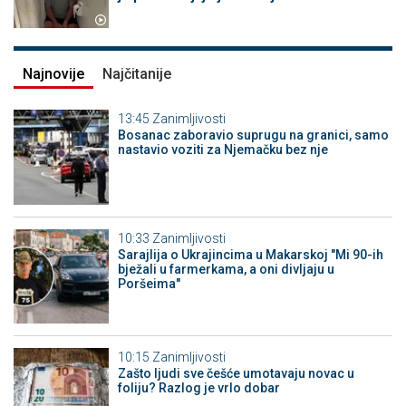
Najnovije
Najčitanije
13:45
Zanimljivosti
Bosanac zaboravio suprugu na granici, samo
nastavio voziti za Njemačku bez nje
10:33
Zanimljivosti
Sarajlija o Ukrajincima u Makarskoj "Mi 90-ih
bježali u farmerkama, a oni divljaju u
Poršeima"
10:15
Zanimljivosti
Zašto ljudi sve češće umotavaju novac u
foliju? Razlog je vrlo dobar