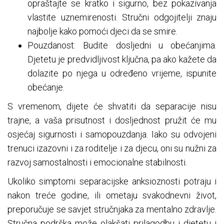
opraštajte se kratko i sigurno, bez pokazivanja
vlastite uznemirenosti. Stručni odgojitelji znaju
najbolje kako pomoći djeci da se smire.
Pouzdanost: Budite dosljedni u obećanjima.
Djetetu je predvidljivost ključna, pa ako kažete da
dolazite po njega u određeno vrijeme, ispunite
obećanje.
S vremenom, dijete će shvatiti da separacije nisu
trajne, a vaša prisutnost i dosljednost pružit će mu
osjećaj sigurnosti i samopouzdanja. Iako su odvojeni
trenuci izazovni i za roditelje i za djecu, oni su nužni za
razvoj samostalnosti i emocionalne stabilnosti.
Ukoliko simptomi separacijske anksioznosti potraju i
nakon treće godine, ili ometaju svakodnevni život,
preporučuje se savjet stručnjaka za mentalno zdravlje.
Stručna podrška može olakšati prilagodbu i djetetu i