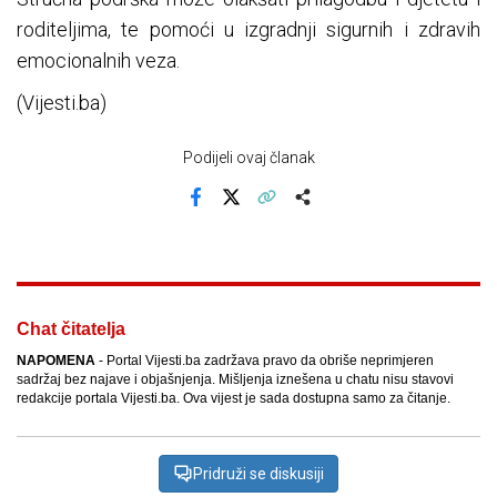
roditeljima, te pomoći u izgradnji sigurnih i zdravih
emocionalnih veza.
(Vijesti.ba)
Podijeli ovaj članak
Facebook
X
Kopiraj link
Više
Chat čitatelja
NAPOMENA
- Portal Vijesti.ba zadržava pravo da obriše neprimjeren
sadržaj bez najave i objašnjenja. Mišljenja iznešena u chatu nisu stavovi
redakcije portala Vijesti.ba. Ova vijest je sada dostupna samo za čitanje.
Pridruži se diskusiji