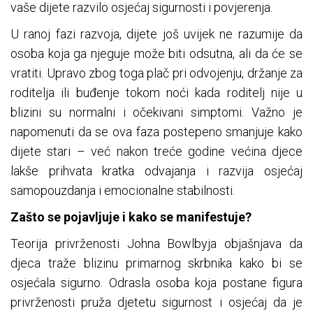
vaše dijete razvilo osjećaj sigurnosti i povjerenja.
U ranoj fazi razvoja, dijete još uvijek ne razumije da
osoba koja ga njeguje može biti odsutna, ali da će se
vratiti. Upravo zbog toga plač pri odvojenju, držanje za
roditelja ili buđenje tokom noći kada roditelj nije u
blizini su normalni i očekivani simptomi. Važno je
napomenuti da se ova faza postepeno smanjuje kako
dijete stari – već nakon treće godine većina djece
lakše prihvata kratka odvajanja i razvija osjećaj
samopouzdanja i emocionalne stabilnosti.
Zašto se pojavljuje i kako se manifestuje?
Teorija privrženosti Johna Bowlbyja objašnjava da
djeca traže blizinu primarnog skrbnika kako bi se
osjećala sigurno. Odrasla osoba koja postane figura
privrženosti pruža djetetu sigurnost i osjećaj da je