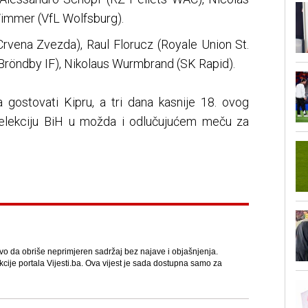
Wimmer (VfL Wolfsburg).
rvena Zvezda), Raul Florucz (Royale Union St.
(Bröndby IF), Nikolaus Wurmbrand (SK Rapid).
 gostovati Kipru, a tri dana kasnije 18. ovog
selekciju BiH u možda i odlučujućem meču za
avo da obriše neprimjeren sadržaj bez najave i objašnjenja.
kcije portala Vijesti.ba. Ova vijest je sada dostupna samo za