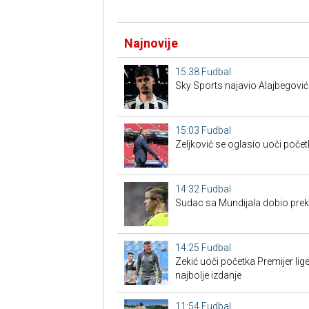
Najnovije
15:38
Fudbal
Sky Sports najavio Alajbegović
15:03
Fudbal
Zeljković se oglasio uoči poče
14:32
Fudbal
Sudac sa Mundijala dobio preko
14:25
Fudbal
Zekić uoči početka Premijer l
najbolje izdanje
11:54
Fudbal