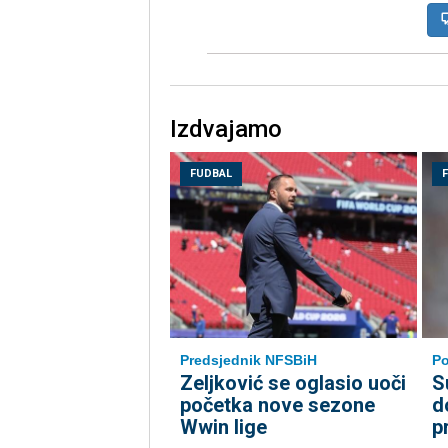
Izdvajamo
FUDBAL
Predsjednik NFSBiH
P
Zeljković se oglasio uoči
S
početka nove sezone
d
Wwin lige
p