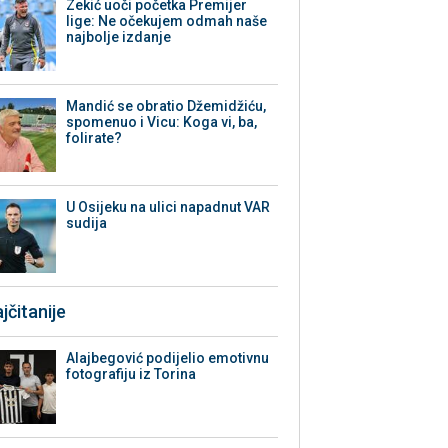
Zekić uoči početka Premijer
lige: Ne očekujem odmah naše
najbolje izdanje
Mandić se obratio Džemidžiću,
spomenuo i Vicu: Koga vi, ba,
folirate?
U Osijeku na ulici napadnut VAR
sudija
jčitanije
Alajbegović podijelio emotivnu
fotografiju iz Torina