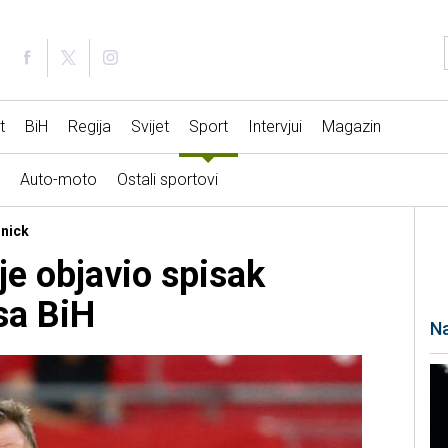
t
BiH
Regija
Svijet
Sport
Intervjui
Magazin
Auto-moto
Ostali sportovi
gnick
je objavio spisak
sa BiH
Na