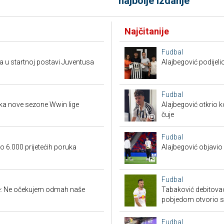
najbolje izdanje
Najčitanije
Fudbal
a u startnoj postavi Juventusa
Alajbegović podijeli
Fudbal
tka nove sezone Wwin lige
Alajbegović otkrio k
čuje
Fudbal
 6.000 prijetećih poruka
Alajbegović objavio 
Fudbal
ige: Ne očekujem odmah naše
Tabaković debitovao
pobjedom otvorio 
Fudbal