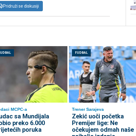
Pridruži se diskusiji
FUDBAL
FUDBAL
odaci MCPC-a
Trener Sarajeva
udac sa Mundijala
Zekić uoči početka
obio preko 6.000
Premijer lige: Ne
rijetećih poruka
očekujem odmah naše