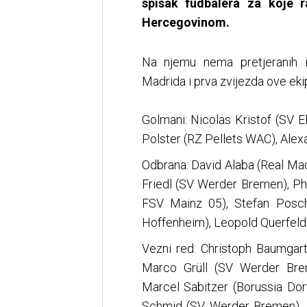
spisak fudbalera za koje
Hercegovinom.
Na njemu nema pretjeranih i
Madrida i prva zvijezda ove eki
Golmani: Nicolas Kristof (SV E
Polster (RZ Pellets WAC), Alex
Odbrana: David Alaba (Real Ma
Friedl (SV Werder Bremen), Phi
FSV Mainz 05), Stefan Posc
Hoffenheim), Leopold Querfeld (
Vezni red: Christoph Baumgartn
Marco Grüll (SV Werder Bre
Marcel Sabitzer (Borussia Do
Schmid (SV Werder Bremen), 