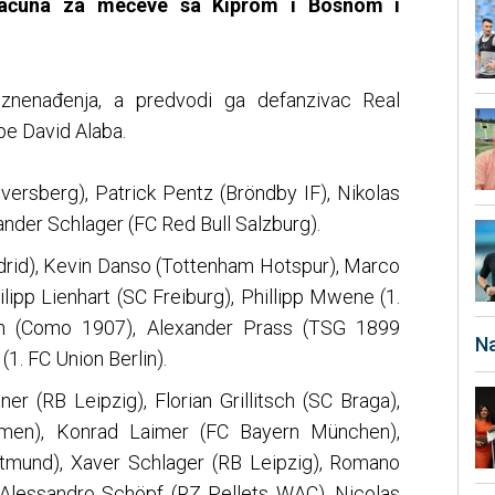
 računa za mečeve sa Kiprom i Bosnom i
znenađenja, a predvodi ga defanzivac Real
pe David Alaba.
lversberg), Patrick Pentz (Bröndby IF), Nikolas
ander Schlager (FC Red Bull Salzburg).
drid), Kevin Danso (Tottenham Hotspur), Marco
lipp Lienhart (SC Freiburg), Phillipp Mwene (1.
h (Como 1907), Alexander Prass (TSG 1899
Na
1. FC Union Berlin).
er (RB Leipzig), Florian Grillitsch (SC Braga),
men), Konrad Laimer (FC Bayern München),
rtmund), Xaver Schlager (RB Leipzig), Romano
Alessandro Schöpf (RZ Pellets WAC), Nicolas