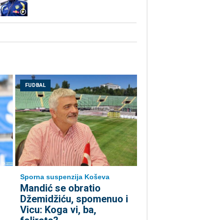
FUDBAL
Sporna suspenzija Koševa
Mandić se obratio
Džemidžiću, spomenuo i
Vicu: Koga vi, ba,