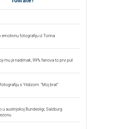
folirate?
o emotivnu fotografiju iz Torina
oji mu je nadimak, 99% fanova to prvi put
fotografiju s Yildizom: "Moj brat"
 u austrijskoj Bundesligi, Salzburg
sezonu