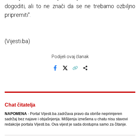
dogoditi, ali to ne znači da se ne trebamo ozbiljno
pripremiti".
(Vijesti.ba)
Podijeli ovaj članak
Facebook
X
Kopiraj link
Više
Chat čitatelja
NAPOMENA
- Portal Vijesti.ba zadržava pravo da obriše neprimjeren
sadržaj bez najave i objašnjenja. Mišljenja iznešena u chatu nisu stavovi
redakcije portala Vijesti.ba. Ova vijest je sada dostupna samo za čitanje.