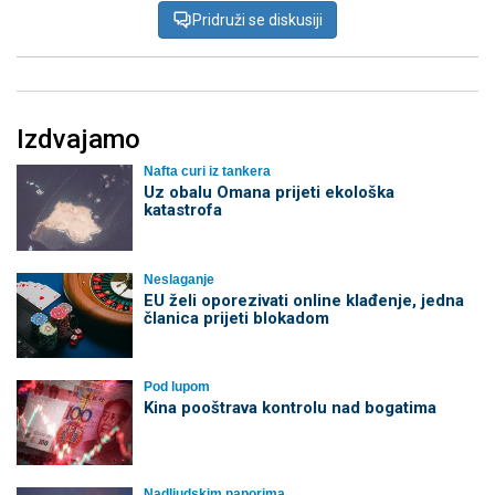
Pridruži se diskusiji
Izdvajamo
Nafta curi iz tankera
Uz obalu Omana prijeti ekološka
katastrofa
Neslaganje
EU želi oporezivati online klađenje, jedna
članica prijeti blokadom
Pod lupom
Kina pooštrava kontrolu nad bogatima
Nadljudskim naporima