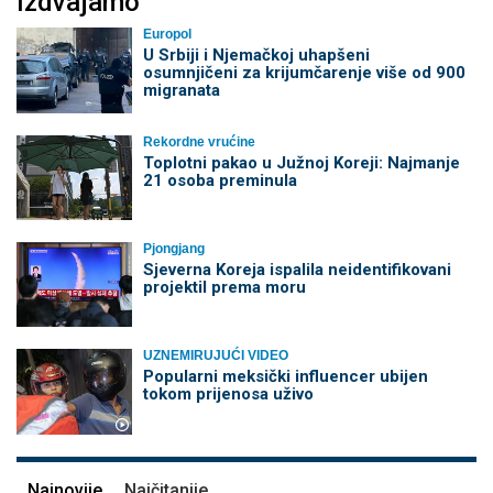
Izdvajamo
Europol
U Srbiji i Njemačkoj uhapšeni
osumnjičeni za krijumčarenje više od 900
migranata
Rekordne vrućine
Toplotni pakao u Južnoj Koreji: Najmanje
21 osoba preminula
Pjongjang
Sjeverna Koreja ispalila neidentifikovani
projektil prema moru
UZNEMIRUJUĆI VIDEO
Popularni meksički influencer ubijen
tokom prijenosa uživo
Najnovije
Najčitanije