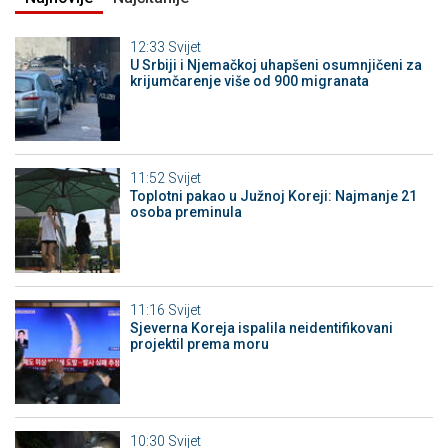
12:33
Svijet
U Srbiji i Njemačkoj uhapšeni osumnjičeni za
krijumčarenje više od 900 migranata
11:52
Svijet
Toplotni pakao u Južnoj Koreji: Najmanje 21
osoba preminula
11:16
Svijet
Sjeverna Koreja ispalila neidentifikovani
projektil prema moru
10:30
Svijet