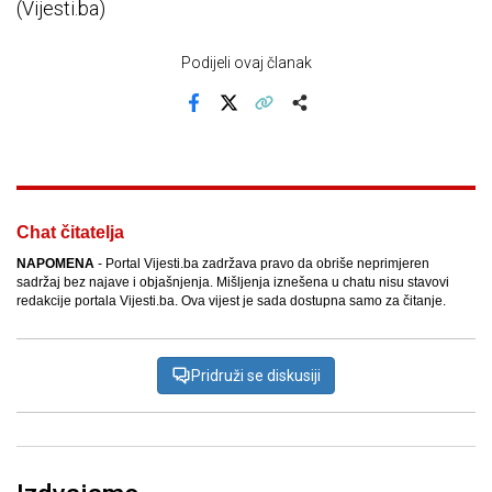
(Vijesti.ba)
Podijeli ovaj članak
Facebook
X
Kopiraj link
Više
Chat čitatelja
NAPOMENA
- Portal Vijesti.ba zadržava pravo da obriše neprimjeren
sadržaj bez najave i objašnjenja. Mišljenja iznešena u chatu nisu stavovi
redakcije portala Vijesti.ba. Ova vijest je sada dostupna samo za čitanje.
Pridruži se diskusiji