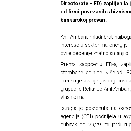
Directorate – ED) zaplijenila
od firmi povezanih s biznis
bankarskoj prevari.
Anil Ambani, mlađi brat najbo
interese u sektorima energije 
dvije decenije znatno smanjilo.
Prema saopćenju ED-a, zapli
stambene jedinice i više od 132
preusmjeravanje javnog novca 
grupacije Reliance Anil Ambani
vlasnicima.
Istraga je pokrenuta na osnov
agencija (CBI) podnijela u av
gubitak od 29,29 milijardi r