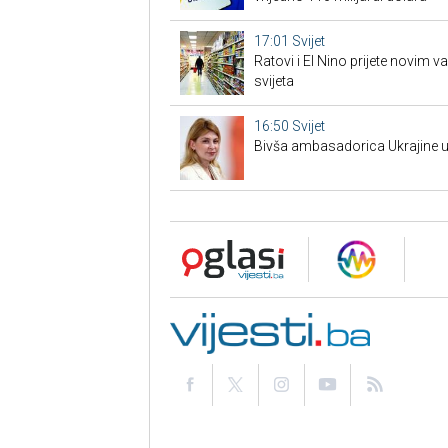
17:01
Svijet
Ratovi i El Nino prijete novim 
svijeta
16:50
Svijet
Bivša ambasadorica Ukrajine u