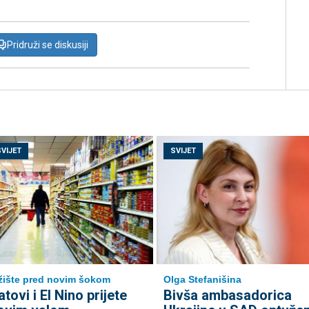
Pridruži se diskusiji
SVIJET
SVIJET
žište pred novim šokom
Olga Stefanišina
atovi i El Nino prijete
Bivša ambasadorica