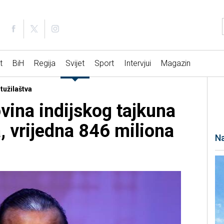
t
BiH
Regija
Svijet
Sport
Intervjui
Magazin
tužilaštva
ina indijskog tajkuna
, vrijedna 846 miliona
Na