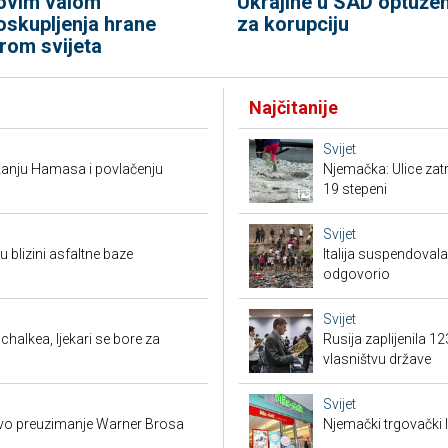
ovim valom
Ukrajine u SAD optuže
oskupljenja hrane
za korupciju
irom svijeta
Najčitanije
Svijet
žanju Hamasa i povlačenju
Njemačka: Ulice zat
19 stepeni
Svijet
 blizini asfaltne baze
Italija suspendova
odgovorio
Svijet
halkea, ljekari se bore za
Rusija zaplijenila 1
vlasništvu države
Svijet
ovo preuzimanje Warner Brosa
Njemački trgovački l