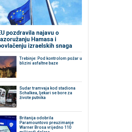
EU pozdravila najavu o
razoružanju Hamasa i
povlačenju izraelskih snaga
Trebinje: Pod kontrolom požar u
blizini asfaltne baze
Sudar tramvaja kod stadiona
Schalkea, ljekari se bore za
živote putnika
Britanija odobrila
Paramountovo preuzimanje
Warner Brosa vrijedno 110