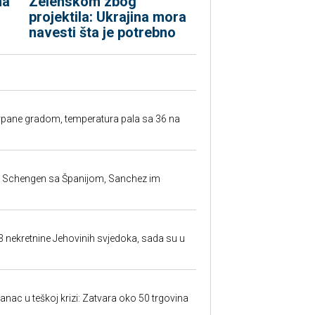
na
Zelenskom zbog
projektila: Ukrajina mora
navesti šta je potrebno
rpane gradom, temperatura pala sa 36 na
la Schengen sa Španijom, Sanchez im
23 nekretnine Jehovinih svjedoka, sada su u
anac u teškoj krizi: Zatvara oko 50 trgovina