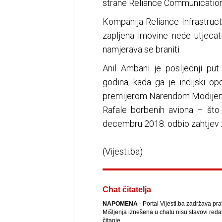
strane Reliance Communication
Kompanija Reliance Infrastruct
zapljena imovine neće utjecat
namjerava se braniti.
Anil Ambani je posljednji pu
godina, kada ga je indijski op
premijerom Narendom Modijem,
Rafale borbenih aviona – što 
decembru 2018. odbio zahtjev z
(Vijesti.ba)
Chat čitatelja
NAPOMENA
- Portal Vijesti.ba zadržava pr
Mišljenja iznešena u chatu nisu stavovi reda
čitanje.