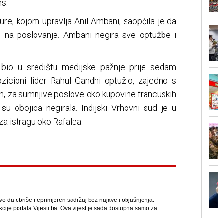
s.
ure, kojom upravlja Anil Ambani, saopćila je da
i na poslovanje. Ambani negira sve optužbe i
t bio u središtu medijske pažnje prije sedam
ozicioni lider Rahul Gandhi optužio, zajedno s
 za sumnjive poslove oko kupovine francuskih
su obojica negirala. Indijski Vrhovni sud je u
a istragu oko Rafalea.
avo da obriše neprimjeren sadržaj bez najave i objašnjenja.
kcije portala Vijesti.ba. Ova vijest je sada dostupna samo za