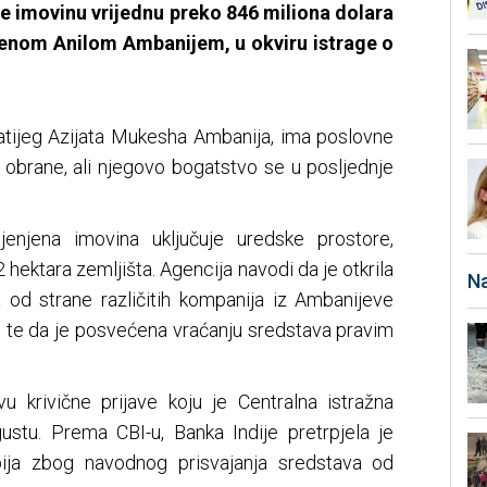
 je imovinu vrijednu preko 846 miliona dolara
menom Anilom Ambanijem, u okviru istrage o
gatijeg Azijata Mukesha Ambanija, ima poslovne
i obrane, ali njegovo bogatstvo se u posljednje
jenjena imovina uključuje uredske prostore,
 hektara zemljišta. Agencija navodi da je otkrila
Na
od strane različitih kompanija iz Ambanijeve
, te da je posvećena vraćanju sredstava pravim
u krivične prijave koju je Centralna istražna
gustu. Prema CBI-u, Banka Indije pretrpjela je
upija zbog navodnog prisvajanja sredstava od