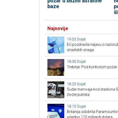
požar u blizini asfaltne
n
baze
p
š
Najnovije
19:03
Svijet
EU pozdravila najavu o razoru
izraelskih snaga
18:30
Svijet
Trebinje: Pod kontrolom požar u
18:20
Svijet
Sudar tramvaja kod stadiona Sc
živote putnika
18:10
Svijet
Britanija odobrila Paramount
vrijedno 110 milijardi dolara