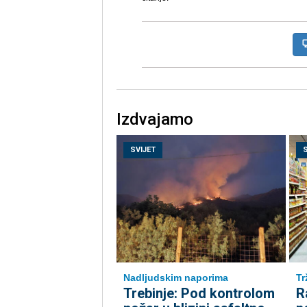
Izdvajamo
SVIJET
Nadljudskim naporima
Tr
Trebinje: Pod kontrolom
R