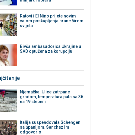
milijardi dolara
Ratovi i El Nino prijete novim
valom poskupljenja hrane širom
svijeta
Bivša ambasadorica Ukrajine u
SAD optužena za korupciju
jčitanije
Njemačka: Ulice zatrpane
gradom, temperatura pala sa 36
na 19 stepeni
Italija suspendovala Schengen
sa Španijom, Sanchez im
odgovorio