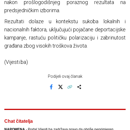
nakon prošlogodišnjeg poraznog rezultata na
predsjedničkim izborima.
Rezultati dolaze u kontekstu sukoba lokalnih i
nacionalnih faktora, uključujući pojačane deportacijske
kampanje, rastuću političku polarizaciju i zabrinutost
građana zbog visokih troškova života.
(Vijesti.ba)
Podijeli ovaj članak
Facebook
X
Kopiraj link
Više
Chat čitatelja
NAPOMENA
- Portal Vijesti.ba zadržava pravo da obriše neprimjeren