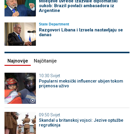
Mileijeve uvrede izazvale diplomatski
sukob: Brazil povlači ambasadora iz
Argentine
State Department
Razgovori Libana i Izraela nastavljaju se
danas
Najnovije
Najčitanije
10:30
Svijet
Popularni meksički influencer ubijen tokom
prijenosa uživo
09:50
Svijet
Skandal u britanskoj vojsci: Jezive optužbe
regrutkinja