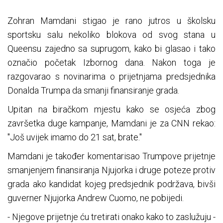
Zohran Mamdani stigao je rano jutros u školsku
sportsku salu nekoliko blokova od svog stana u
Queensu zajedno sa suprugom, kako bi glasao i tako
označio početak Izbornog dana. Nakon toga je
razgovarao s novinarima o prijetnjama predsjednika
Donalda Trumpa da smanji finansiranje grada.
Upitan na biračkom mjestu kako se osjeća zbog
završetka duge kampanje, Mamdani je za CNN rekao:
"Još uvijek imamo do 21 sat, brate."
Mamdani je također komentarisao Trumpove prijetnje
smanjenjem finansiranja Njujorka i druge poteze protiv
grada ako kandidat kojeg predsjednik podržava, bivši
guverner Njujorka Andrew Cuomo, ne pobijedi.
- Njegove prijetnje ću tretirati onako kako to zaslužuju -