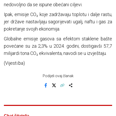
nedovoljno da se ispune obećani ciljevi.
Ipak, emisije CO₂ koje zadržavaju toplotu i dalje rastu,
jer države nastavljaju sagorijevati ugalj, naftu i gas za
pokretanje svojih ekonomija.
Globalne emisije gasova sa efektom staklene bašte
povećane su za 2,3% u 2024. godini, dostigavši 57,7
milijardi tona CO₂ ekvivalenta, navodi se u izvještaju.
(Vijesti.ba)
Podijeli ovaj članak
Facebook
X
Kopiraj link
Više
Chat čitatelja