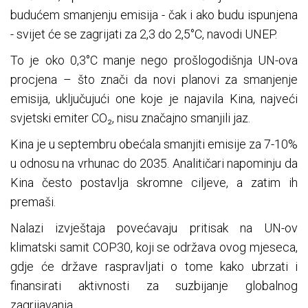
budućem smanjenju emisija - čak i ako budu ispunjena
- svijet će se zagrijati za 2,3 do 2,5°C, navodi UNEP.
To je oko 0,3°C manje nego prošlogodišnja UN-ova
procjena – što znači da novi planovi za smanjenje
emisija, uključujući one koje je najavila Kina, najveći
svjetski emiter CO₂, nisu značajno smanjili jaz.
Kina je u septembru obećala smanjiti emisije za 7-10%
u odnosu na vrhunac do 2035. Analitičari napominju da
Kina često postavlja skromne ciljeve, a zatim ih
premaši.
Nalazi izvještaja povećavaju pritisak na UN-ov
klimatski samit COP30, koji se održava ovog mjeseca,
gdje će države raspravljati o tome kako ubrzati i
finansirati aktivnosti za suzbijanje globalnog
zagrijavanja.