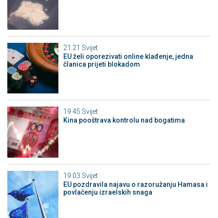
21:21
Svijet
EU želi oporezivati online klađenje, jedna
članica prijeti blokadom
19:45
Svijet
Kina pooštrava kontrolu nad bogatima
19:03
Svijet
EU pozdravila najavu o razoružanju Hamasa i
povlačenju izraelskih snaga