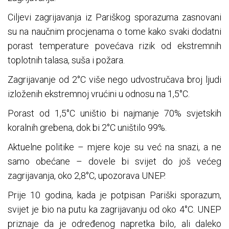
Ciljevi zagrijavanja iz Pariškog sporazuma zasnovani
su na naučnim procjenama o tome kako svaki dodatni
porast temperature povećava rizik od ekstremnih
toplotnih talasa, suša i požara.
Zagrijavanje od 2°C više nego udvostručava broj ljudi
izloženih ekstremnoj vrućini u odnosu na 1,5°C.
Porast od 1,5°C uništio bi najmanje 70% svjetskih
koralnih grebena, dok bi 2°C uništilo 99%.
Aktuelne politike – mjere koje su već na snazi, a ne
samo obećane – dovele bi svijet do još većeg
zagrijavanja, oko 2,8°C, upozorava UNEP.
Prije 10 godina, kada je potpisan Pariški sporazum,
svijet je bio na putu ka zagrijavanju od oko 4°C. UNEP
priznaje da je određenog napretka bilo, ali daleko