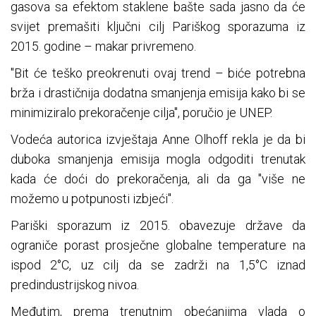
gasova sa efektom staklene bašte sada jasno da će
svijet premašiti ključni cilj Pariškog sporazuma iz
2015. godine – makar privremeno.
"Bit će teško preokrenuti ovaj trend – biće potrebna
brža i drastičnija dodatna smanjenja emisija kako bi se
minimiziralo prekoračenje cilja", poručio je UNEP.
Vodeća autorica izvještaja Anne Olhoff rekla je da bi
duboka smanjenja emisija mogla odgoditi trenutak
kada će doći do prekoračenja, ali da ga "više ne
možemo u potpunosti izbjeći".
Pariški sporazum iz 2015. obavezuje države da
ograniče porast prosječne globalne temperature na
ispod 2°C, uz cilj da se zadrži na 1,5°C iznad
predindustrijskog nivoa.
Međutim, prema trenutnim obećanjima vlada o