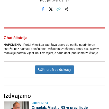
Podijeli ovaj članak
Facebook
X
Kopiraj link
Više
Chat čitatelja
NAPOMENA
- Portal Vijesti.ba zadržava pravo da obriše neprimjeren
sadržaj bez najave i objašnjenja. Mišljenja iznešena u chatu nisu stavovi
redakcije portala Vijesti.ba. Ova vijest je sada dostupna samo za čitanje.
Pridruži se diskusiji
Izdvajamo
Lider PDP-a
Crnadak: Vlast u RS-u pravi ljude