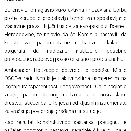
Borenović je naglasio kako aktivna i nezavisna borba
protiv korupcije predstavlja temelj za uspostavljanje
vladavine prava i ključni uslov za evropski put Bosne i
Hercegovine, te najavio da će Komisija nastaviti da
koristi sve parlamentarne mehanizme kako bi
osigurala da nadležne institucije, posebno
pravosudne, rade svoj posao efikasno i profesionalno.
Ambasador Holtzapple potvrdio je podršku Misije
OSCE-a radu Komisije i aktivnostima usmjerenim na
jačanje transparentnosti i odgovornosti. On je naglasio
značaj parlamentarnog nadzora u demokratskom
društvu, ističući da je to jedan od ključnih instrumenata
za vraćanje povjerenja građana u institucije.
Kao rezultat konstruktivnog sastanka, postignut je
načelan dogovor o nastavku saradnje čiji je cilj dalje