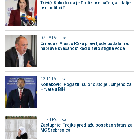
Trivić: Kako to da je Dodik presuđen, a i dalje
je u politici?
07:38
Politika
Crnadak: Vlast u RS-u pravi ljude budalama,
naprave svečanost kad u selo stigne voda
12:11
Politika
Konaković: Pogazili su ono što je učinjeno za
Hrvate u BiH
11:24
Politika
Zastupnici Trojke predlažu poseban status za
MC Srebrenica