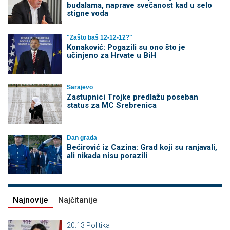
budalama, naprave svečanost kad u selo
stigne voda
"Zašto baš 12-12-12?"
Konaković: Pogazili su ono što je
učinjeno za Hrvate u BiH
Sarajevo
Zastupnici Trojke predlažu poseban
status za MC Srebrenica
Dan grada
Bećirović iz Cazina: Grad koji su ranjavali,
ali nikada nisu porazili
Najnovije
Najčitanije
20:13
Politika