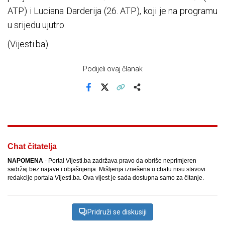
ATP) i Luciana Darderija (26. ATP), koji je na programu
u srijedu ujutro.
(Vijesti.ba)
Podijeli ovaj članak
Facebook
X
Kopiraj link
Više
Chat čitatelja
NAPOMENA
- Portal Vijesti.ba zadržava pravo da obriše neprimjeren
sadržaj bez najave i objašnjenja. Mišljenja iznešena u chatu nisu stavovi
redakcije portala Vijesti.ba. Ova vijest je sada dostupna samo za čitanje.
Pridruži se diskusiji