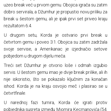
uzeo break već u prvom gemu. Obojica igrača su zatim
dobro servirala, a Džumhur je propustio novu priliku za
break u šestom gemu, ali je ipak prvi set priveo kraju
rezultatom 6:4.
U drugom setu, Korda je ostvario prvi break u
četvrtom gemu i poveo 3:1. Obojica su zatim zadržala
svoje servise, a Amerikanac je izjednačio setove
pobjedom u drugom dijelu meča.
Treći set Džumhur je otvorio loše i odmah izgubio
servis. U šestom gemu imao je dvije break prilike, ali ih
nije iskoristio, što se pokazalo ključnim za konačan
ishod. Korda je na kraju osvojio meč i plasirao se u
četvrtfinale.
U narednoj fazi turnira, Korda će igrati protiv
pobjednika susreta između Miomira Kecmanovića (54.