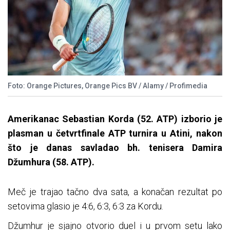
Foto: Orange Pictures, Orange Pics BV / Alamy / Profimedia
Amerikanac Sebastian Korda (52. ATP) izborio je
plasman u četvrtfinale ATP turnira u Atini, nakon
što je danas savladao bh. tenisera Damira
Džumhura (58. ATP).
Meč je trajao tačno dva sata, a konačan rezultat po
setovima glasio je 4:6, 6:3, 6:3 za Kordu.
Džumhur je sjajno otvorio duel i u prvom setu lako