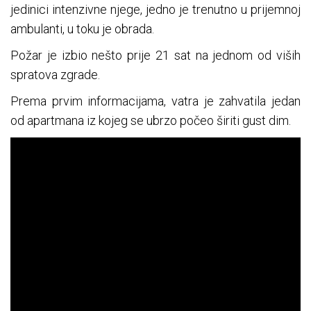
jedinici intenzivne njege, jedno je trenutno u prijemnoj
ambulanti, u toku je obrada.
Požar je izbio nešto prije 21 sat na jednom od viših
spratova zgrade.
Prema prvim informacijama, vatra je zahvatila jedan
od apartmana iz kojeg se ubrzo počeo širiti gust dim.