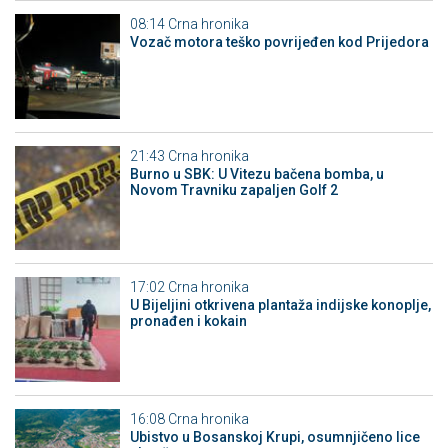
08:14
Crna hronika
Vozač motora teško povrijeđen kod Prijedora
21:43
Crna hronika
Burno u SBK: U Vitezu bačena bomba, u
Novom Travniku zapaljen Golf 2
17:02
Crna hronika
​U Bijeljini otkrivena plantaža indijske konoplje,
pronađen i kokain
16:08
Crna hronika
Ubistvo u Bosanskoj Krupi, osumnjičeno lice