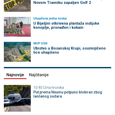
Novom Travniku zapaljen Golf 2
Uhapšena jedna osoba
​U Bijeljini otkrivena plantaža indijske
konoplje, pronađen i kokain
MUP USK
Ubistvo u Bosanskoj Krupi, osumnjičeno
lice uhapšeno
Najnovije
Najčitanije
10:40
Crna hronika
Put prema Neumu potpuno blokiran zbog
lančanog sudara