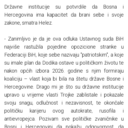
Državne institucije su potvrdile da Bosna i
Hercegovina ima kapacitet da brani sebe i svoje
zakone, smatra Helez.
- Zanimljivo je da je ova odluka Ustavnog suda BiH
najviše rastužila pojedine opozicione stranke u
Federaciji BiH, koje sebe nazivaju "patriotskim", a koje
su imale plan da Dodika ostave u političkom životu te
nakon općih izbora 2026. godine s njim formiraju
koaliciju – vlast koja bi bila na štetu države Bosne i
Hercegovine. Drago mi je što su državne institucije
upravo u vrijeme vlasti Trojke zablistale i pokazale
svoju snagu, odlučnost i nezavisnost, te okončale
političku karijeru ovog autokrate, rusofila i
antievropejca. Pozivam sve političke zvaničnike u
Bosni i Hercegovini da pokažu odgovornost, da