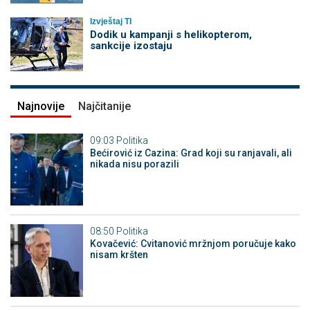
Izvještaj TI
Dodik u kampanji s helikopterom,
sankcije izostaju
Najnovije
Najčitanije
09:03
Politika
Bećirović iz Cazina: Grad koji su ranjavali, ali
nikada nisu porazili
08:50
Politika
Kovačević: Cvitanović mržnjom poručuje kako
nisam kršten