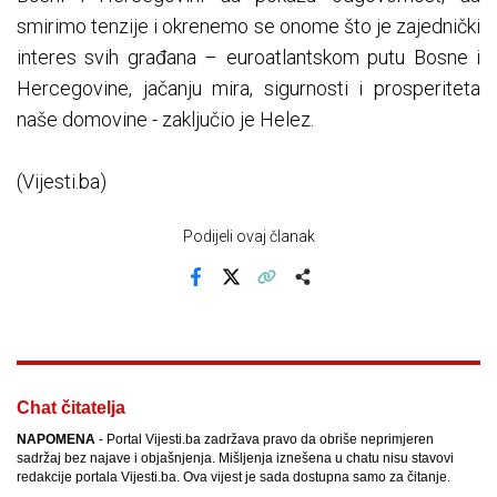
smirimo tenzije i okrenemo se onome što je zajednički
interes svih građana – euroatlantskom putu Bosne i
Hercegovine, jačanju mira, sigurnosti i prosperiteta
naše domovine - zaključio je Helez.
(Vijesti.ba)
Podijeli ovaj članak
Facebook
X
Kopiraj link
Više
Chat čitatelja
NAPOMENA
- Portal Vijesti.ba zadržava pravo da obriše neprimjeren
sadržaj bez najave i objašnjenja. Mišljenja iznešena u chatu nisu stavovi
redakcije portala Vijesti.ba. Ova vijest je sada dostupna samo za čitanje.