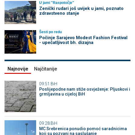
U jami "Raspotočje"
Zenički rudari još uvijek u jami, poznato
zdravstveno stanje
Šesti po redu
Počinje Sarajevo Modest Fashion Festival
- upečatljivost bh. dizajna
Najnovije
Najčitanije
09:51
BiH
Poslijepodne nam stiže osvježenje: Pljuskovi i
grmljavina u cijeloj BiH
09:28
BiH
MC Srebrenica ponudio pomoć saradnicima
koji su pozvani na saslušanje