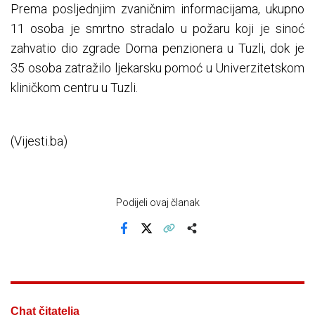
Prema posljednjim zvaničnim informacijama, ukupno
11 osoba je smrtno stradalo u požaru koji je sinoć
zahvatio dio zgrade Doma penzionera u Tuzli, dok je
35 osoba zatražilo ljekarsku pomoć u Univerzitetskom
kliničkom centru u Tuzli.
(Vijesti.ba)
Podijeli ovaj članak
Facebook
X
Kopiraj link
Više
Chat čitatelja