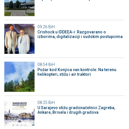
09:26
BiH
Crishock u IDDEEA-i: Razgovarano o
izborima, digitalizaciji i sudskim postupcima
08:54
BiH
Požar kod Konjica van kontrole: Na terenu
helikopteri, stižu i air traktori
08:25
BiH
U Sarajevo stižu gradonačelnici Zagreba,
Ankare, Brisela i drugih gradova