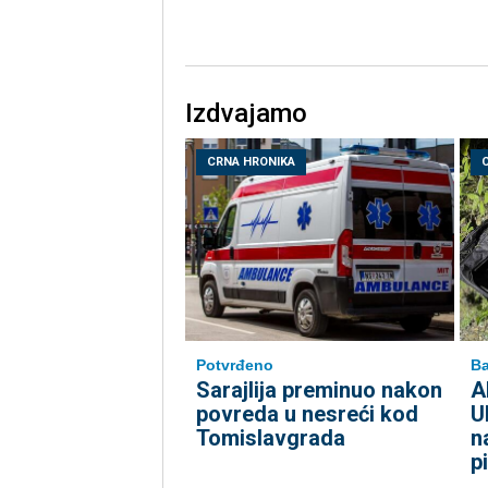
Izdvajamo
CRNA HRONIKA
Potvrđeno
Ba
Sarajlija preminuo nakon
A
povreda u nesreći kod
U
Tomislavgrada
n
p