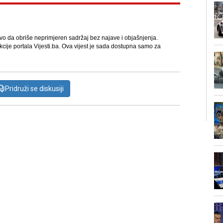
avo da obriše neprimjeren sadržaj bez najave i objašnjenja.
kcije portala Vijesti.ba. Ova vijest je sada dostupna samo za
Pridruži se diskusiji