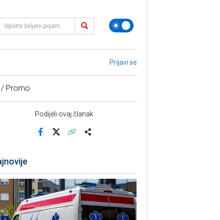
Prijavi se
 / Promo
Podijeli ovaj članak
Facebook
X
Kopiraj link
Više
jnovije