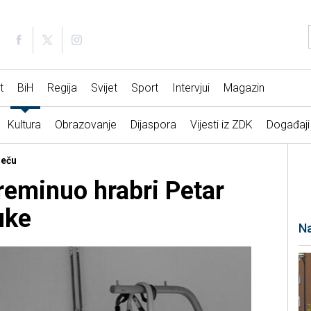
t
BiH
Regija
Svijet
Sport
Intervjui
Magazin
Kultura
Obrazovanje
Dijaspora
Vijesti iz ZDK
Događaji
Beču
Preminuo hrabri Petar
uke
Na