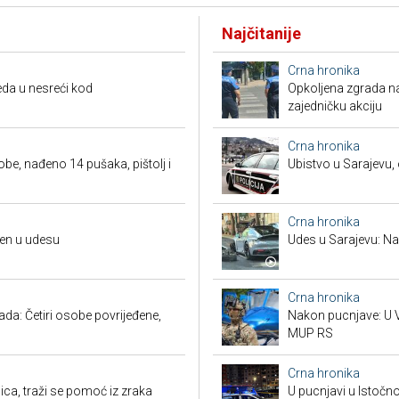
Najčitanije
Crna hronika
da u nesreći kod
Opkoljena zgrada n
zajedničku akciju
Crna hronika
obe, nađeno 14 pušaka, pištolj i
Ubistvo u Sarajevu, 
Crna hronika
đen u udesu
Udes u Sarajevu: Nas
Crna hronika
a: Četiri osobe povrijeđene,
Nakon pucnjave: U V
MUP RS
Crna hronika
ca, traži se pomoć iz zraka
U pucnjavi u Istočn