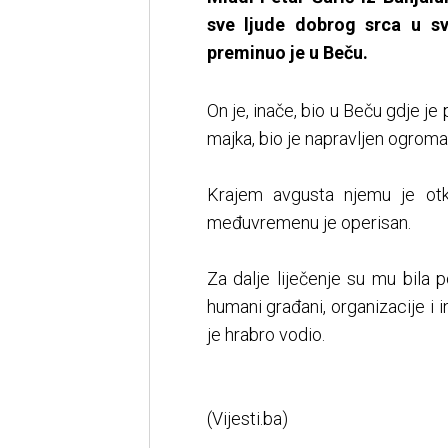
sve ljude dobrog srca u sv
preminuo je u Beču.
On je, inače, bio u Beču gdje je 
majka, bio je napravljen ogrom
Krajem avgusta njemu je otkr
međuvremenu je operisan.
Za dalje liječenje su mu bila 
humani građani, organizacije i i
je hrabro vodio.
(Vijesti.ba)