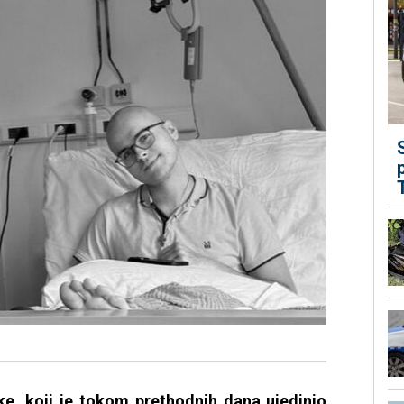
uke, koji je tokom prethodnih dana ujedinio