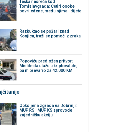
Teška nesreća kod
Tomislavgrada: Četiri osobe
povrijeđene, među njima i dijete
Razbuktao se požar iznad
Konjica, traži se pomoć iz zraka
Popoviću predložen pritvor:
Mislile da ulažu u kriptovalute,
pa ih prevario za 42.000 KM
jčitanije
Opkoljena zgrada na Dobrinji:
MUP RS i MUP KS sprovode
zajedničku akciju