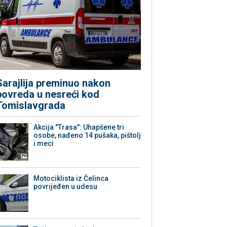
Sarajlija preminuo nakon
povreda u nesreći kod
Tomislavgrada
Akcija "Trasa": Uhapšene tri
osobe, nađeno 14 pušaka, pištolj
i meci
Motociklista iz Čelinca
povrijeđen u udesu