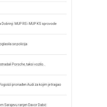
a Dobrinji: MUP RS i MUP KS sprovode
oglasila se policija
tradali Porsche, taksi vozilo...
ogošći pronađen Audi za kojim je tragao
om Sarajevu ranjen Davor Dabić