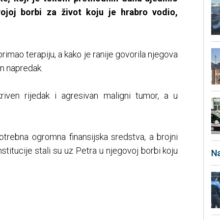
ojoj borbi za život koju je hrabro vodio,
primao terapiju, a kako je ranije govorila njegova
an napredak.
iven rijedak i agresivan maligni tumor, a u
potrebna ogromna finansijska sredstva, a brojni
nstitucije stali su uz Petra u njegovoj borbi koju
Na