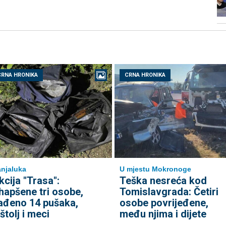
CRNA HRONIKA
CRNA HRONIKA
njaluka
U mjestu Mokronoge
kcija "Trasa":
Teška nesreća kod
hapšene tri osobe,
Tomislavgrada: Četiri
ađeno 14 pušaka,
osobe povrijeđene,
ištolj i meci
među njima i dijete