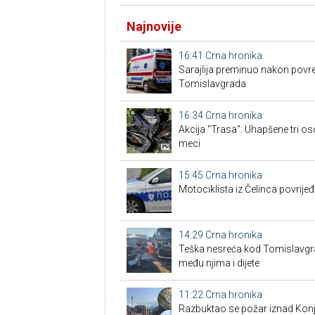
Najnovije
16:41
Crna hronika
Sarajlija preminuo nakon povre
Tomislavgrada
16:34
Crna hronika
Akcija "Trasa": Uhapšene tri os
meci
15:45
Crna hronika
Motociklista iz Čelinca povrije
14:29
Crna hronika
Teška nesreća kod Tomislavgrad
među njima i dijete
11:22
Crna hronika
Razbuktao se požar iznad Konji