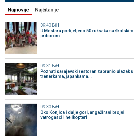
Najnovije
Najčitanije
09:40
BiH
U Mostaru podijeljeno 50 ruksaka sa školskim
priborom
09:31
BiH
Poznati sarajevski restoran zabranio ulazak u
trenerkama, japankama...
09:30
BiH
Oko Konjica i dalje gori, angažirani brojni
vatrogasci i helikopteri