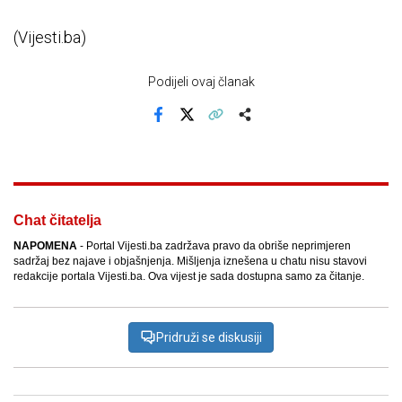
(Vijesti.ba)
Podijeli ovaj članak
Facebook
X
Kopiraj link
Više
Chat čitatelja
NAPOMENA
- Portal Vijesti.ba zadržava pravo da obriše neprimjeren
sadržaj bez najave i objašnjenja. Mišljenja iznešena u chatu nisu stavovi
redakcije portala Vijesti.ba. Ova vijest je sada dostupna samo za čitanje.
Pridruži se diskusiji