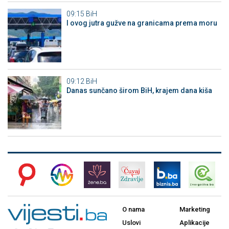
09:15
BiH
I ovog jutra gužve na granicama prema moru
09:12
BiH
Danas sunčano širom BiH, krajem dana kiša
O nama
Marketing
Uslovi
Aplikacije