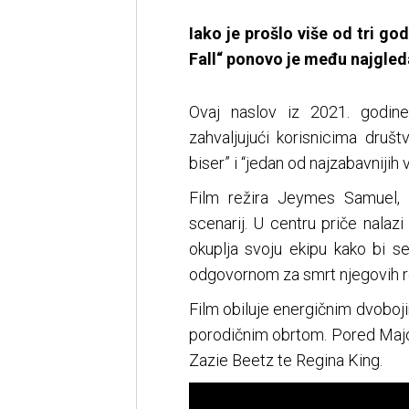
Iako je prošlo više od tri g
Fall“ ponovo je među najgled
Ovaj naslov iz 2021. godine
zahvaljujući korisnicima druš
biser” i “jedan od najzabavnijih 
Film režira Jeymes Samuel, 
scenarij. U centru priče nalaz
okuplja svoju ekipu kako bi s
odgovornom za smrt njegovih ro
Film obiluje energičnim dvobo
porodičnim obrtom. Pored Major
Zazie Beetz te Regina King.