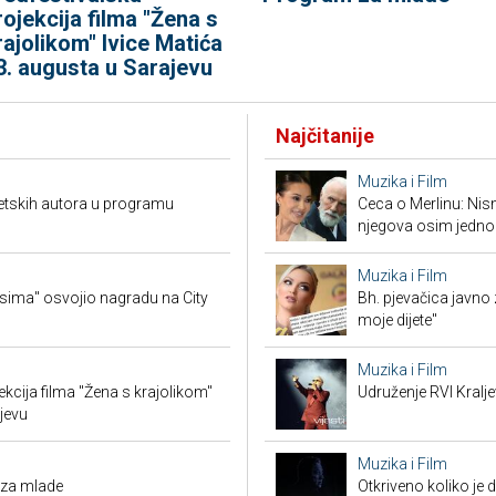
rojekcija filma "Žena s
rajolikom" Ivice Matića
3. augusta u Sarajevu
Najčitanije
Muzika i Film
jetskih autora u programu
Ceca o Merlinu: Nism
njegova osim jedno
Muzika i Film
sima" osvojio nagradu na City
Bh. pjevačica javno z
moje dijete"
Muzika i Film
ekcija filma "Žena s krajolikom"
Udruženje RVI Kralj
jevu
Muzika i Film
 za mlade
Otkriveno koliko je 