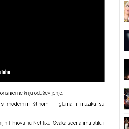
isnici ne kriju oduševljenje:
ali s modernim štihom – gluma i muzika su
ijih filmova na Netflixu. Svaka scena ima stila i