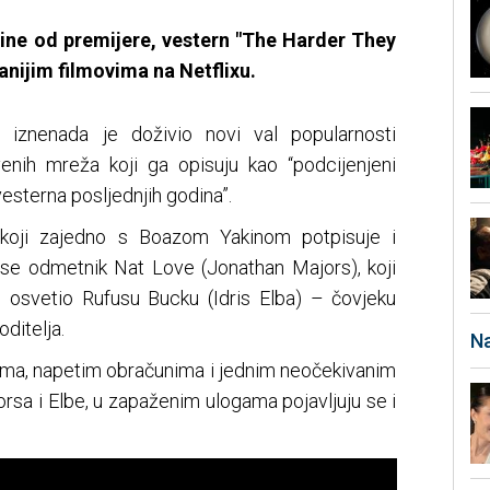
odine od premijere, vestern "The Harder They
anijim filmovima na Netflixu.
 iznenada je doživio novi val popularnosti
tvenih mreža koji ga opisuju kao “podcijenjeni
vesterna posljednjih godina”.
koji zajedno s Boazom Yakinom potpisuje i
i se odmetnik Nat Love (Jonathan Majors), koji
e osvetio Rufusu Bucku (Idris Elba) – čovjeku
ditelja.
Na
jima, napetim obračunima i jednim neočekivanim
sa i Elbe, u zapaženim ulogama pojavljuju se i