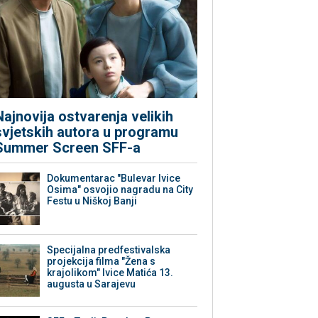
Najnovija ostvarenja velikih
svjetskih autora u programu
Summer Screen SFF-a
Dokumentarac "Bulevar Ivice
Osima" osvojio nagradu na City
Festu u Niškoj Banji
Specijalna predfestivalska
projekcija filma "Žena s
krajolikom" Ivice Matića 13.
augusta u Sarajevu