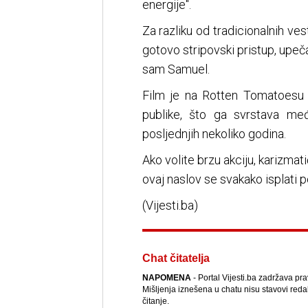
energije".
Za razliku od tradicionalnih ve
gotovo stripovski pristup, upeča
sam Samuel.
Film je na Rotten Tomatoesu o
publike, što ga svrstava međ
posljednjih nekoliko godina.
Ako volite brzu akciju, karizmat
ovaj naslov se svakako isplati p
(Vijesti.ba)
Chat čitatelja
NAPOMENA
- Portal Vijesti.ba zadržava pr
Mišljenja iznešena u chatu nisu stavovi reda
čitanje.