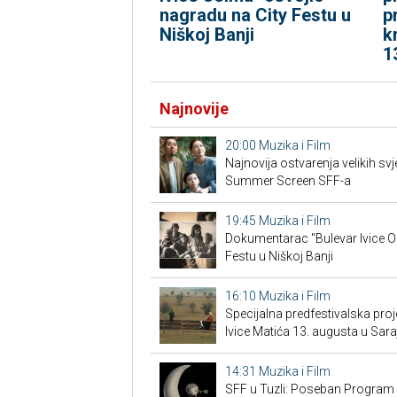
nagradu na City Festu u
p
Niškoj Banji
k
1
Najnovije
20:00
Muzika i Film
Najnovija ostvarenja velikih sv
Summer Screen SFF-a
19:45
Muzika i Film
Dokumentarac "Bulevar Ivice O
Festu u Niškoj Banji
16:10
Muzika i Film
Specijalna predfestivalska proj
Ivice Matića 13. augusta u Sara
14:31
Muzika i Film
SFF u Tuzli: Poseban Program