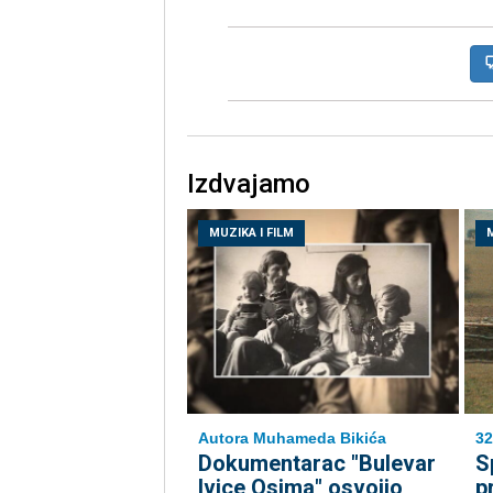
Izdvajamo
MUZIKA I FILM
M
Autora Muhameda Bikića
32
Dokumentarac "Bulevar
S
Ivice Osima" osvojio
p