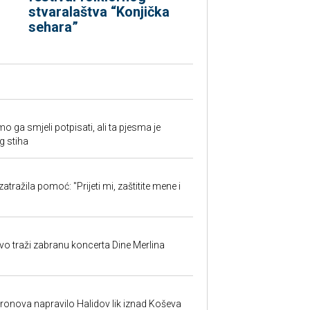
stvaralaštva “Konjička
sehara”
o ga smjeli potpisati, ali ta pjesma je
g stiha
atražila pomoć: "Prijeti mi, zaštitite mene i
evo traži zabranu koncerta Dine Merlina
dronova napravilo Halidov lik iznad Koševa