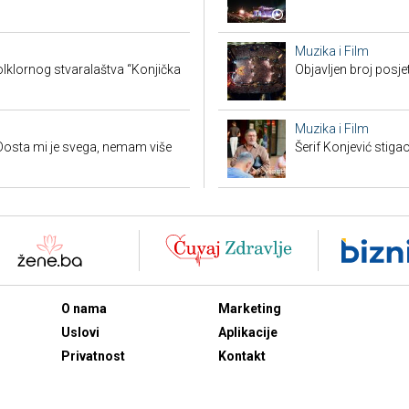
Muzika i Film
lklornog stvaralaštva “Konjička
Objavljen broj posj
Muzika i Film
Dosta mi je svega, nemam više
Šerif Konjević stiga
O nama
Marketing
Uslovi
Aplikacije
Privatnost
Kontakt