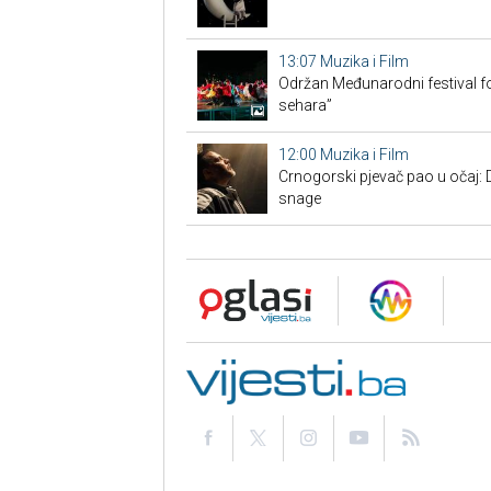
13:07
Muzika i Film
Održan Međunarodni festival fo
sehara”
12:00
Muzika i Film
Crnogorski pjevač pao u očaj: 
snage