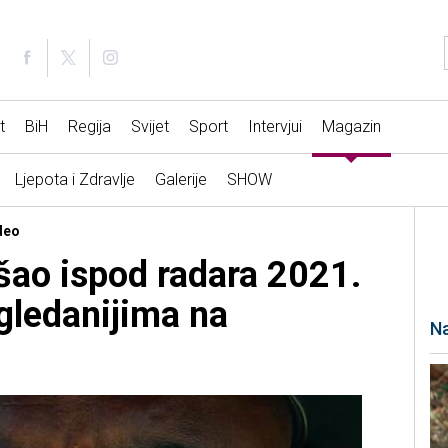
t
BiH
Regija
Svijet
Sport
Intervjui
Magazin
Ljepota i Zdravlje
Galerije
SHOW
deo
ošao ispod radara 2021.
gledanijima na
Na