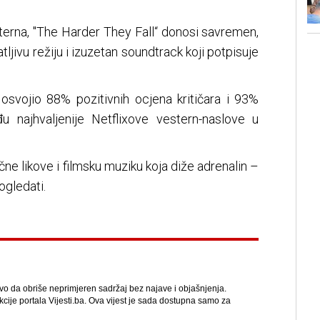
sterna, "The Harder They Fall“ donosi savremen,
tljivu režiju i izuzetan soundtrack koji potpisuje
svojio 88% pozitivnih ocjena kritičara i 93%
u najhvaljenije Netflixove vestern-naslove u
ične likove i filmsku muziku koja diže adrenalin –
ogledati.
avo da obriše neprimjeren sadržaj bez najave i objašnjenja.
kcije portala Vijesti.ba. Ova vijest je sada dostupna samo za