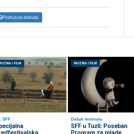
Pridruži se diskusiji
UZIKA I FILM
MUZIKA I FILM
. SFF
Dašak festivala
pecijalna
SFF u Tuzli: Poseban
redfestivalska
Program za mlade