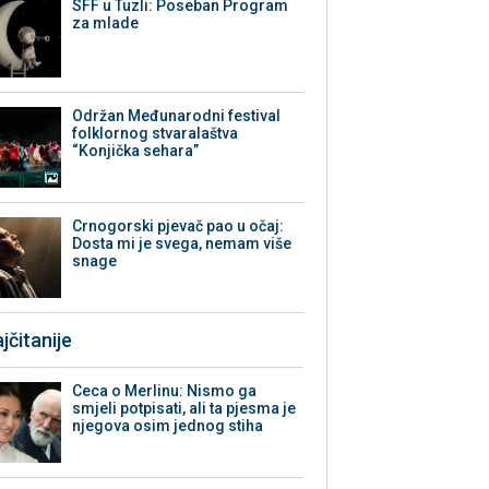
SFF u Tuzli: Poseban Program
za mlade
Održan Međunarodni festival
folklornog stvaralaštva
“Konjička sehara”
Crnogorski pjevač pao u očaj:
Dosta mi je svega, nemam više
snage
jčitanije
Ceca o Merlinu: Nismo ga
smjeli potpisati, ali ta pjesma je
njegova osim jednog stiha