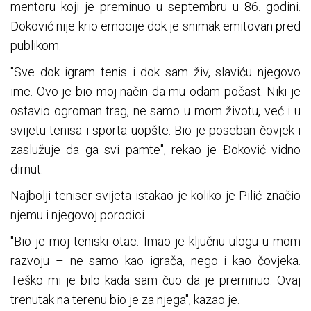
mentoru koji je preminuo u septembru u 86. godini.
Đoković nije krio emocije dok je snimak emitovan pred
publikom.
"Sve dok igram tenis i dok sam živ, slaviću njegovo
ime. Ovo je bio moj način da mu odam počast. Niki je
ostavio ogroman trag, ne samo u mom životu, već i u
svijetu tenisa i sporta uopšte. Bio je poseban čovjek i
zaslužuje da ga svi pamte", rekao je Đoković vidno
dirnut.
Najbolji teniser svijeta istakao je koliko je Pilić značio
njemu i njegovoj porodici.
"Bio je moj teniski otac. Imao je ključnu ulogu u mom
razvoju – ne samo kao igrača, nego i kao čovjeka.
Teško mi je bilo kada sam čuo da je preminuo. Ovaj
trenutak na terenu bio je za njega", kazao je.