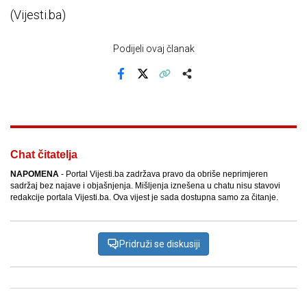
(Vijesti.ba)
Podijeli ovaj članak
Facebook
X
Kopiraj link
Više
Chat čitatelja
NAPOMENA
- Portal Vijesti.ba zadržava pravo da obriše neprimjeren
sadržaj bez najave i objašnjenja. Mišljenja iznešena u chatu nisu stavovi
redakcije portala Vijesti.ba. Ova vijest je sada dostupna samo za čitanje.
Pridruži se diskusiji