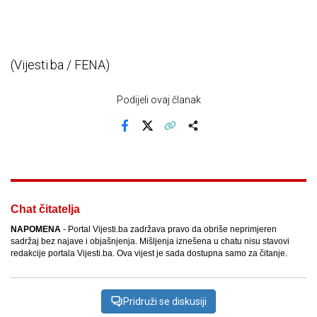
(Vijesti.ba / FENA)
Podijeli ovaj članak
Facebook
X
Kopiraj link
Više
Chat čitatelja
NAPOMENA
- Portal Vijesti.ba zadržava pravo da obriše neprimjeren
sadržaj bez najave i objašnjenja. Mišljenja iznešena u chatu nisu stavovi
redakcije portala Vijesti.ba. Ova vijest je sada dostupna samo za čitanje.
Pridruži se diskusiji