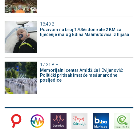
18:40
BiH
Pozivom na broj 17056 donirate 2 KM za
liječenje malog Edina Mahmutovića iz Ilijaša
17:31
BiH
Memorijalni centar Amidžiću i Cvijanović:
Politički pritisak imat će međunarodne
posljedice