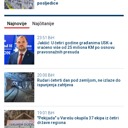
posljedice
Najnovije
Najčitanije
23:51
BiH
Jakšić: U četiri godine građanima USK-a
vraćeno više od 25 miliona KM po osnovu
pravosnažnih presuda
20:00
BiH
Rudari četvrti dan pod zemljom, ne izlaze do
ispunjenja zahtjeva
19:01
BiH
"Pekijada" u Varešu okupila 37 ekipa iz četiri
države regiona