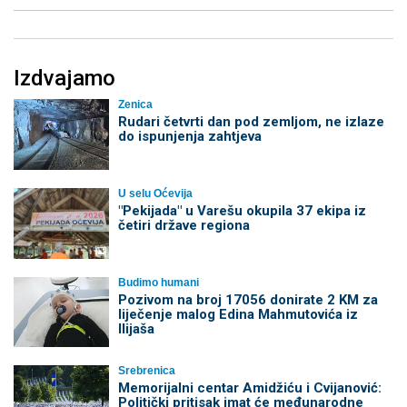
Izdvajamo
Zenica
Rudari četvrti dan pod zemljom, ne izlaze
do ispunjenja zahtjeva
U selu Oćevija
"Pekijada" u Varešu okupila 37 ekipa iz
četiri države regiona
Budimo humani
Pozivom na broj 17056 donirate 2 KM za
liječenje malog Edina Mahmutovića iz
Ilijaša
Srebrenica
Memorijalni centar Amidžiću i Cvijanović:
Politički pritisak imat će međunarodne