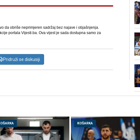
avo da obriše neprimjeren sadržaj bez najave i objašnjenja.
kcije portala Vijesti.ba. Ova vijest je sada dostupna samo za
Pridruži se diskusiji
KOŠARKA
KOŠARKA