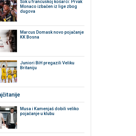
Šok u francuskoj košarci: Prvak
Monaco izbačen iz lige zbog
dugova
Marcus Domask novo pojačanje
KK Bosna
Juniori BiH pregazili Veliku
Britaniju
jčitanije
Musa i Kamenjaš dobili veliko
pojačanje u klubu