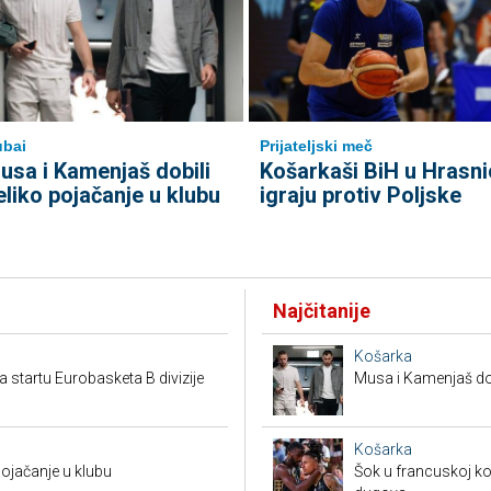
bai
Prijateljski meč
usa i Kamenjaš dobili
Košarkaši BiH u Hrasni
eliko pojačanje u klubu
igraju protiv Poljske
Najčitanije
Košarka
a startu Eurobasketa B divizije
Musa i Kamenjaš dob
Košarka
pojačanje u klubu
Šok u francuskoj ko