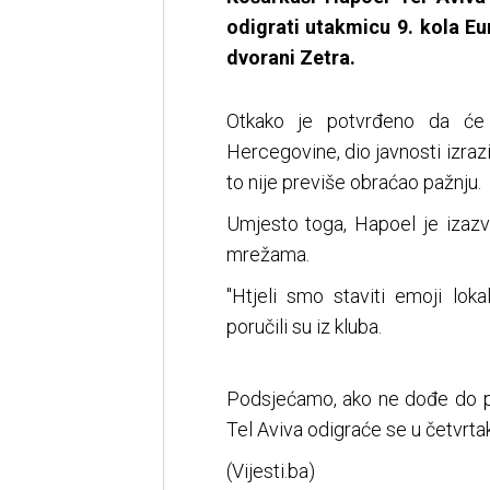
odigrati utakmicu 9. kola Eu
dvorani Zetra.
Otkako je potvrđeno da će
Hercegovine, dio javnosti izrazi
to nije previše obraćao pažnju.
Umjesto toga, Hapoel je iza
mrežama.
"Htjeli smo staviti emoji lok
poručili su iz kluba.
Podsjećamo, ako ne dođe do p
Tel Aviva odigraće se u četvrtak
(Vijesti.ba)