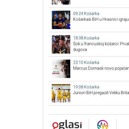
09:24
Košarka
Košarkaši BiH u Hrasnici igraju
18:38
Košarka
Šok u francuskoj košarci: Prva
dugova
23:10
Košarka
Marcus Domask novo pojačan
19:08
Košarka
Juniori BiH pregazili Veliku Brita