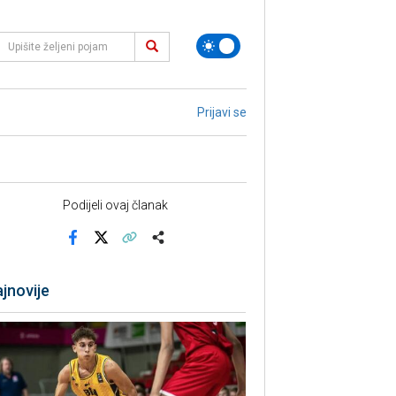
Prijavi se
Podijeli ovaj članak
Facebook
X
Kopiraj link
Više
jnovije