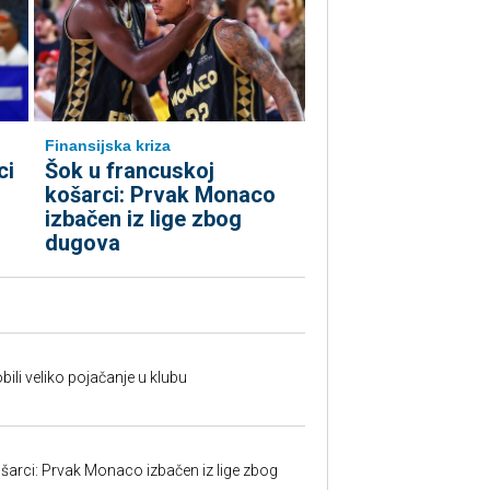
Finansijska kriza
ci
Šok u francuskoj
košarci: Prvak Monaco
izbačen iz lige zbog
dugova
ili veliko pojačanje u klubu
šarci: Prvak Monaco izbačen iz lige zbog