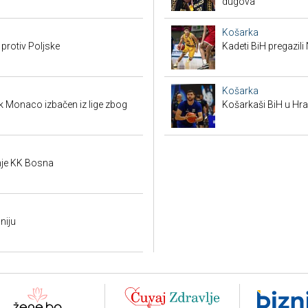
dugova
Košarka
 protiv Poljske
Kadeti BiH pregazili
Košarka
k Monaco izbačen iz lige zbog
Košarkaši BiH u Hras
je KK Bosna
niju