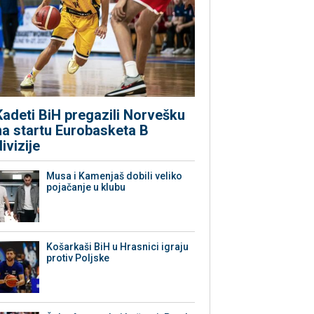
Kadeti BiH pregazili Norvešku
na startu Eurobasketa B
divizije
Musa i Kamenjaš dobili veliko
pojačanje u klubu
Košarkaši BiH u Hrasnici igraju
protiv Poljske