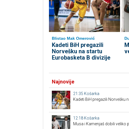
Blistao Mak Omerović
Du
Kadeti BiH pregazili
M
Norvešku na startu
v
Eurobasketa B divizije
Najnovije
21:35
Košarka
Kadeti BiH pregazili Norvešku n
12:18
Košarka
Musa i Kamenjaš dobili veliko 