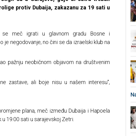
rolige protiv Dubaija, zakazanu za 19 sati u
 se meč igrati u glavnom gradu Bosne i
o je negodovanje, no čini se da izraelski klub na
zvao pažnju neobičnom objavom na društvenim
alne zastave, ali boje nisu u našem interesu",
Na
romjene plana, meč između Dubaija i Hapoela
 u 19.00 sati u sarajevskoj Zetri.