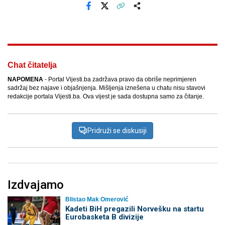
Facebook
X
Kopiraj link
Više
Chat čitatelja
NAPOMENA
- Portal Vijesti.ba zadržava pravo da obriše neprimjeren
sadržaj bez najave i objašnjenja. Mišljenja iznešena u chatu nisu stavovi
redakcije portala Vijesti.ba. Ova vijest je sada dostupna samo za čitanje.
Pridruži se diskusiji
Izdvajamo
Blistao Mak Omerović
Kadeti BiH pregazili Norvešku na startu
Eurobasketa B divizije