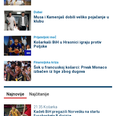
Dubai
Musa i Kamenjaš dobili veliko pojačanje u
klubu
Prijateljski meč
Košarkaši BiH u Hrasnici igraju protiv
Poljske
Finansijska kriza
Šok u francuskoj košarci: Prvak Monaco
izbačen iz lige zbog dugova
Najnovije
Najčitanije
21:35
Košarka
Kadeti BiH pregazili Norvešku na startu
Eurobasketa B divizije