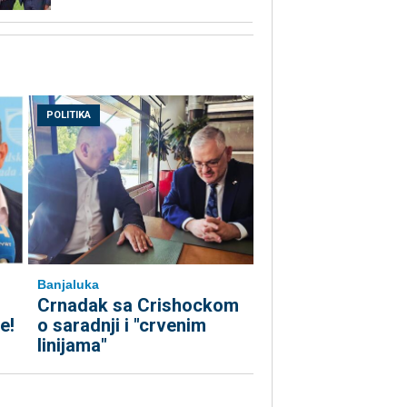
POLITIKA
Banjaluka
Crnadak sa Crishockom
e!
o saradnji i "crvenim
linijama"