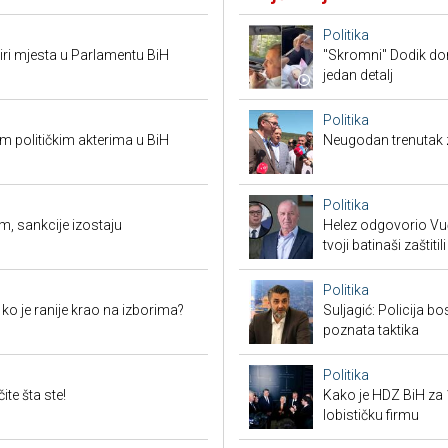
Politika
tiri mjesta u Parlamentu BiH
"Skromni" Dodik dor
jedan detalj
Politika
 političkim akterima u BiH
Neugodan trenutak za
Politika
m, sankcije izostaju
Helez odgovorio Vučić
tvoji batinaši zaštitili
Politika
i ko je ranije krao na izborima?
Suljagić: Policija bo
poznata taktika
Politika
te šta ste!
Kako je HDZ BiH z
lobističku firmu