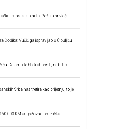
učkuje narezak u autu: Pažnju privlači
 Dodika: Vučić ga ispravljao u Čipuljiću
u: Da smo te htjeli uhapsiti, ne bi te ni
sanskih Srba nas tretira kao prijetnju, to je
a 150.000 KM angažovao američku