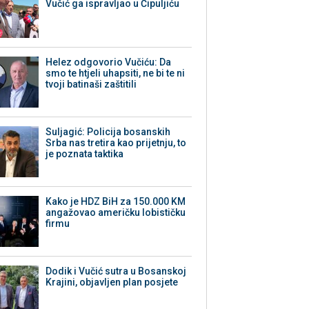
Vučić ga ispravljao u Čipuljiću
Helez odgovorio Vučiću: Da
smo te htjeli uhapsiti, ne bi te ni
tvoji batinaši zaštitili
Suljagić: Policija bosanskih
Srba nas tretira kao prijetnju, to
je poznata taktika
Kako je HDZ BiH za 150.000 KM
angažovao američku lobističku
firmu
Dodik i Vučić sutra u Bosanskoj
Krajini, objavljen plan posjete