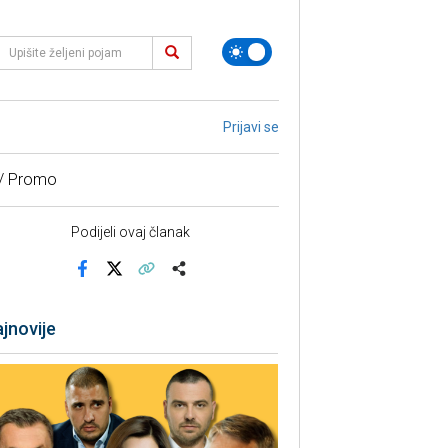
Prijavi se
 / Promo
Podijeli ovaj članak
Facebook
X
Kopiraj link
Više
jnovije