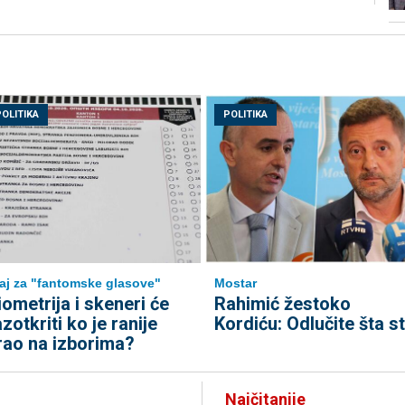
POLITIKA
POLITIKA
aj za "fantomske glasove"
Mostar
iometrija i skeneri će
Rahimić žestoko
azotkriti ko je ranije
Kordiću: Odlučite šta st
rao na izborima?
Najčitanije