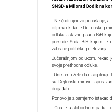
SNSD-a Milorad Dodik na konf
- Ne čudi njihovo ponašanje, ali
cilj ima ukidanje Dejtonskog mi
odluku Ustavnog suda BiH koji 
presude Suda BiH kojom je o
zabrane političkog djelovanja.
Јučerašnjom odlukom, rekao j
svoje prethodne odluke.
- Oni samo žele da disciplinuju R
su Dejtonski mirovni sporaz
događati.
Ponovo je zloamjerno istakao d
- Ona je u slobodnom padu. To n