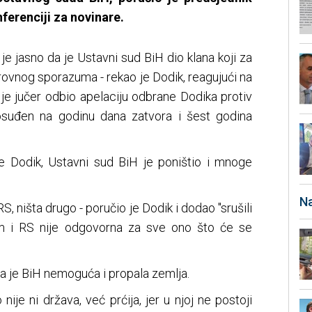
erenciji za novinare.
 je jasno da je Ustavni sud BiH dio klana koji za
rovnog sporazuma - rekao je Dodik, reagujući na
je jučer odbio apelaciju odbrane Dodika protiv
suđen na godinu dana zatvora i šest godina
e Dodik, Ustavni sud BiH je poništio i mnoge
Na
S, ništa drugo - poručio je Dodik i dodao "srušili
um i RS nije odgovorna za sve ono što će se
a je BiH nemoguća i propala zemlja.
ije ni država, već prćija, jer u njoj ne postoji