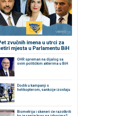
Pet zvučnih imena u utrci za
četiri mjesta u Parlamentu BiH
OHR spreman na dijalog sa
svim političkim akterima u BiH
Dodik u kampanji s
helikopterom, sankcije izostaju
Biometrija i skeneri će razotkriti
ko je ranije krao na izborima?