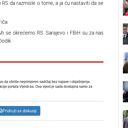
 RS da razmisle o tome, a ja ću nastaviti da se
iča.
 Mi se okrećemo RS. Sarajevo i FBiH su za nas
Dodik.
avo da obriše neprimjeren sadržaj bez najave i objašnjenja.
kcije portala Vijesti.ba. Ova vijest je sada dostupna samo za
Pridruži se diskusiji