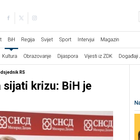
t
BiH
Regija
Svijet
Sport
Intervjui
Magazin
Kultura
Obrazovanje
Dijaspora
Vijesti iz ZDK
Događaji
redsjednik RS
sijati krizu: BiH je
Na