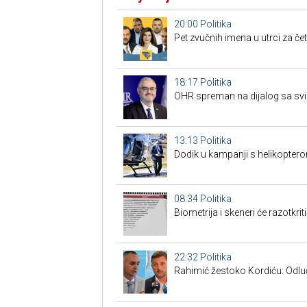
20:00
Politika
Pet zvučnih imena u utrci za če
18:17
Politika
OHR spreman na dijalog sa svim
13:13
Politika
Dodik u kampanji s helikoptero
08:34
Politika
Biometrija i skeneri će razotkrit
22:32
Politika
Rahimić žestoko Kordiću: Odluči