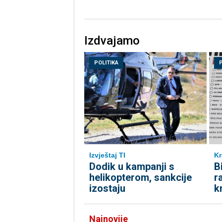
Izdvajamo
POLITIKA
Kr
Izvještaj TI
B
Dodik u kampanji s
r
helikopterom, sankcije
k
izostaju
Najnovije