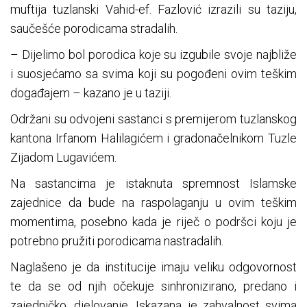
muftija tuzlanski Vahid-ef. Fazlović izrazili su taziju,
saučešće porodicama stradalih.
– Dijelimo bol porodica koje su izgubile svoje najbliže
i suosjećamo sa svima koji su pogođeni ovim teškim
događajem – kazano je u taziji.
Održani su odvojeni sastanci s premijerom tuzlanskog
kantona Irfanom Halilagićem i gradonačelnikom Tuzle
Zijadom Lugavićem.
Na sastancima je istaknuta spremnost Islamske
zajednice da bude na raspolaganju u ovim teškim
momentima, posebno kada je riječ o podršci koju je
potrebno pružiti porodicama nastradalih.
Naglašeno je da institucije imaju veliku odgovornost
te da se od njih očekuje sinhronizirano, predano i
zajedničko, djelovanje. Iskazana je zahvalnost svima