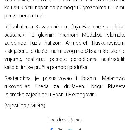
koji su uložili napor da pomognu ugroženima u Domu
penzionera u Tuzli.
Reisul-ulema Kavazović i muftija Fazlović su održali
sastanak i s glavnim imamom Medžlisa Islamske
zajednice Tuzla hafizom Ahmed-ef. Huskanovićem.
Zaključeno je da će imami ovog medžlisa, u što skorije
vrijeme, realizirati posjete porodicama nastradalih
kako bi im se pružila pomoć i podrška.
Sastancima je prisustvovao i Ibrahim Malanović,
rukovodilac Ureda za društvenu brigu Rijaseta
Islamske zajednice u Bosni i Hercegovini.
(Vijesti.ba / MINA)
Podijeli ovaj članak