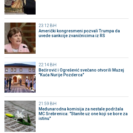
23:12
BiH
Američki kongresmeni pozvali Trumpa da
uvede sankcije zvaničnicima iz RS
22:14
BiH
Bećirović i Ogrešević svečano otvorili Muzej
"Kuća Nurije Pozderca"
21:59
BiH
Međunarodna komisija za nestale podržala
MC Srebrenica: "Stanite uz one koji se bore za
istinu"