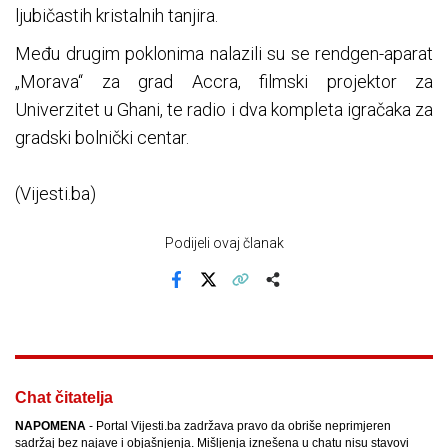
ljubičastih kristalnih tanjira.
Među drugim poklonima nalazili su se rendgen-aparat
„Morava“ za grad Accra, filmski projektor za
Univerzitet u Ghani, te radio i dva kompleta igračaka za
gradski bolnički centar.
(Vijesti.ba)
Podijeli ovaj članak
Facebook
X
Kopiraj link
Više
Chat čitatelja
NAPOMENA
- Portal Vijesti.ba zadržava pravo da obriše neprimjeren
sadržaj bez najave i objašnjenja. Mišljenja iznešena u chatu nisu stavovi