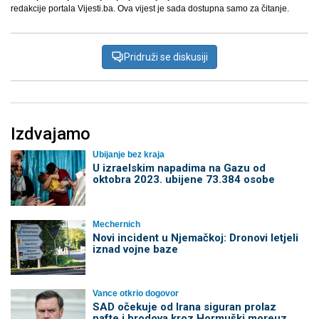
redakcije portala Vijesti.ba. Ova vijest je sada dostupna samo za čitanje.
Pridruži se diskusiji
Izdvajamo
Ubijanje bez kraja
U izraelskim napadima na Gazu od
oktobra 2023. ubijene 73.384 osobe
Mechernich
Novi incident u Njemačkoj: Dronovi letjeli
iznad vojne baze
Vance otkrio dogovor
SAD očekuje od Irana siguran prolaz
nafte i brodova kroz Hormuški moreuz