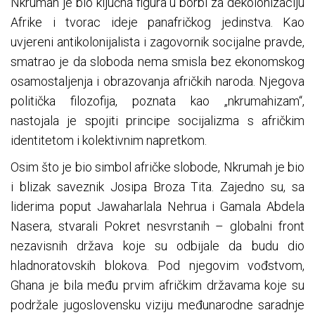
Nkrumah je bio ključna figura u borbi za dekolonizaciju
Afrike i tvorac ideje panafričkog jedinstva. Kao
uvjereni antikolonijalista i zagovornik socijalne pravde,
smatrao je da sloboda nema smisla bez ekonomskog
osamostaljenja i obrazovanja afričkih naroda. Njegova
politička filozofija, poznata kao „nkrumahizam“,
nastojala je spojiti principe socijalizma s afričkim
identitetom i kolektivnim napretkom.
Osim što je bio simbol afričke slobode, Nkrumah je bio
i blizak saveznik Josipa Broza Tita. Zajedno su, sa
liderima poput Jawaharlala Nehrua i Gamala Abdela
Nasera, stvarali Pokret nesvrstanih – globalni front
nezavisnih država koje su odbijale da budu dio
hladnoratovskih blokova. Pod njegovim vođstvom,
Ghana je bila među prvim afričkim državama koje su
podržale jugoslovensku viziju međunarodne saradnje