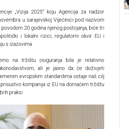
ncije „Vizija 2025“ koju Agencija za nadzor
 novembra u sarajevskoj Vijećinici pod nazivom
, povodom 20 godina njenog postojanja, biće tri
itički i lokalni rizici, regulatorni okvir EU i
ju s izazovima.
emo na tržištu osiguranja bila je relativno
konodavstvom, ali je jasno da će doživjeti
remenim evropskim standardima ostaje naš cilj
a prisustvo kompanija iz EU na domaćem tržištu
rih praksi.