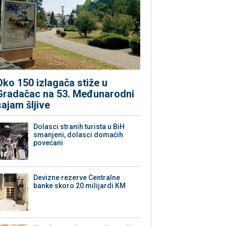
Oko 150 izlagača stiže u
Gradačac na 53. Međunarodni
sajam šljive
Dolasci stranih turista u BiH
smanjeni, dolasci domaćih
povećani
Devizne rezerve Centralne
banke skoro 20 milijardi KM