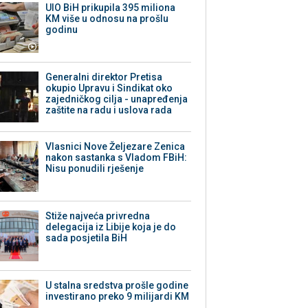
UIO BiH prikupila 395 miliona
KM više u odnosu na prošlu
godinu
Generalni direktor Pretisa
okupio Upravu i Sindikat oko
zajedničkog cilja - unapređenja
zaštite na radu i uslova rada
Vlasnici Nove Željezare Zenica
nakon sastanka s Vladom FBiH:
Nisu ponudili rješenje
Stiže najveća privredna
delegacija iz Libije koja je do
sada posjetila BiH
U stalna sredstva prošle godine
investirano preko 9 milijardi KM