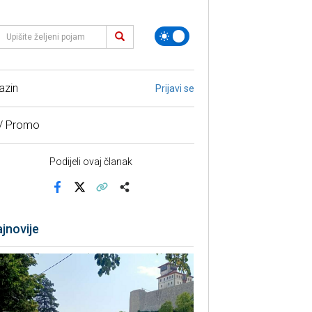
azin
Prijavi se
 / Promo
Podijeli ovaj članak
Facebook
X
Kopiraj link
Više
jnovije