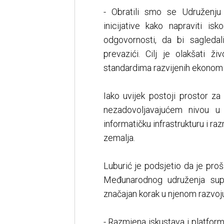
- Obratili smo se Udruženju
inicijative kako napraviti is
odgovornosti, da bi sagledal
prevazići. Cilj je olakšati 
standardima razvijenih ekonomij
Iako uvijek postoji prostor za
nezadovoljavajućem nivou u 
informatičku infrastrukturu i r
zemalja.
Luburić je podsjetio da je pro
Međunarodnog udruženja super
značajan korak u njenom razvoju
- Razmjena iskustava i platforme