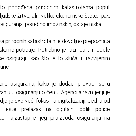
to pogođena prirodnim katastrofama poput
 ljudske žrtve, ali i velike ekonomske štete. Ipak,
osiguranja, posebno imovinskih, ostaje niska.
ika prirodnih katastrofa nije dovoljno prepoznata
iskalne poticaje. Potrebno je razmotriti modele
se osiguraju, kao što je to slučaj u razvijenim
rić.
cije osiguranja, kako je dodao, provodi se u
nju u osiguranju o čemu Agencija razmjenjuje
gdje je sve veći fokus na digitalizaciji. Jedna od
je jeste prelazak na digitalni oblik police
o najzastupljenijeg proizvoda osiguranja na