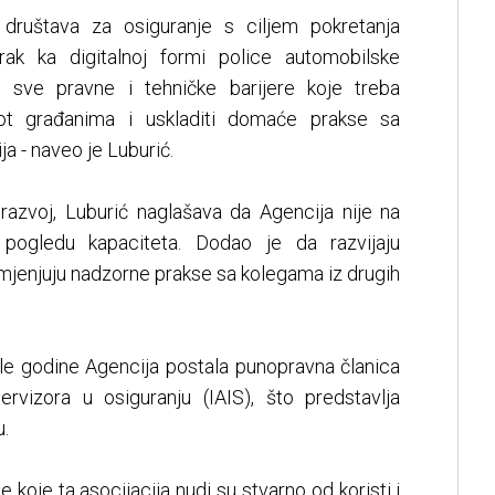
 društava za osiguranje s ciljem pokretanja
korak ka digitalnoj formi police automobilske
i sve pravne i tehničke barijere koje treba
život građanima i uskladiti domaće prakse sa
a - naveo je Luburić.
 razvoj, Luburić naglašava da Agencija nije na
pogledu kapaciteta. Dodao je da razvijaju
azmjenjuju nadzorne prakse sa kolegama iz drugih
šle godine Agencija postala punopravna članica
vizora u osiguranju (IAIS), što predstavlja
.
 koje ta asocijacija nudi su stvarno od koristi i