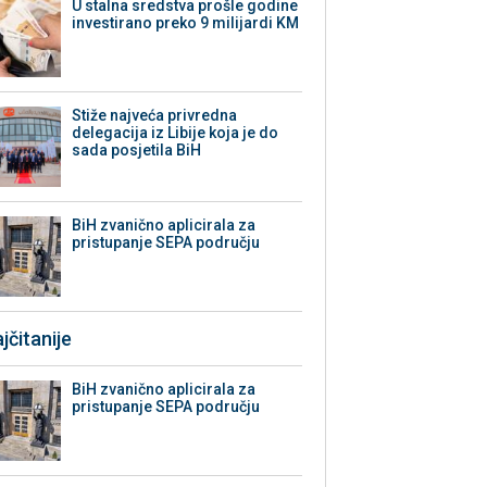
U stalna sredstva prošle godine
investirano preko 9 milijardi KM
Stiže najveća privredna
delegacija iz Libije koja je do
sada posjetila BiH
BiH zvanično aplicirala za
pristupanje SEPA području
jčitanije
BiH zvanično aplicirala za
pristupanje SEPA području