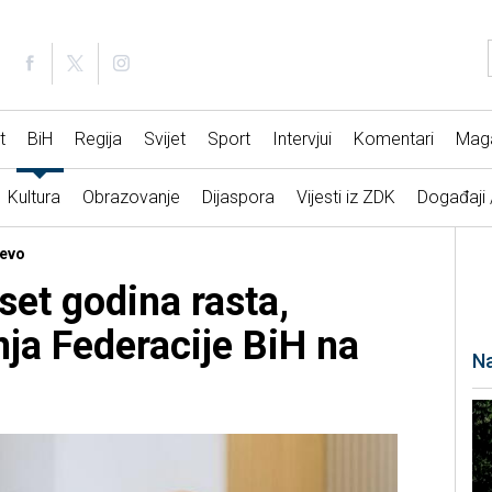
t
BiH
Regija
Svijet
Sport
Intervjui
Komentari
Mag
Kultura
Obrazovanje
Dijaspora
Vijesti iz ZDK
Događaji
jevo
set godina rasta,
nja Federacije BiH na
Na