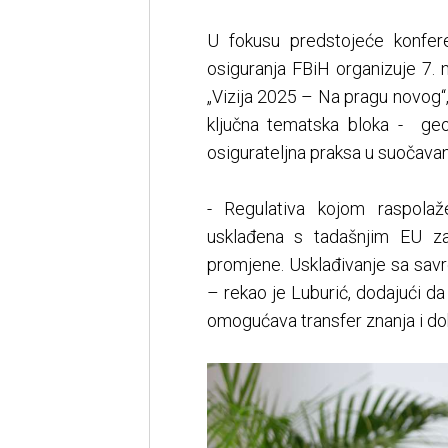
U fokusu predstojeće konfere
osiguranja FBiH organizuje 7.
„Vizija 2025 – Na pragu novog“
ključna tematska bloka - geopol
osigurateljna praksa u suočavan
- Regulativa kojom raspolaž
usklađena s tadašnjim EU za
promjene. Usklađivanje sa sav
– rekao je Luburić, dodajući d
omogućava transfer znanja i dob