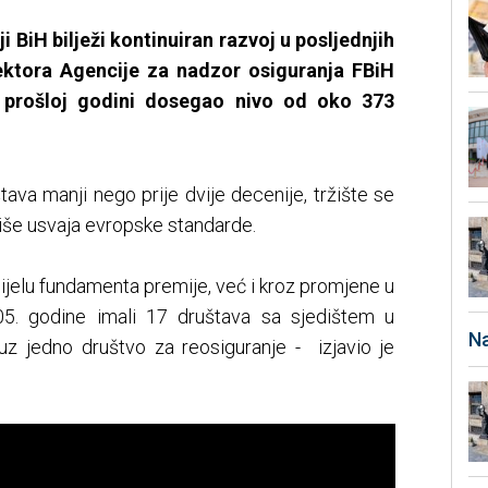
i BiH bilježi kontinuiran razvoj u posljednjih
rektora Agencije za nadzor osiguranja FBiH
u prošloj godini dosegao nivo od oko 373
štava manji nego prije dvije decenije, tržište se
više usvaja evropske standarde.
dijelu fundamenta premije, već i kroz promjene u
05. godine imali 17 društava sa sjedištem u
Na
 uz jedno društvo za reosiguranje - izjavio je