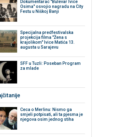
Dokumentarac "Bulevar Ivice
Osima" osvojio nagradu na City
Festu u Niškoj Banji
Specijalna predfestivalska
projekcija filma "Žena s
krajolikom" Ivice Matića 13.
augusta u Sarajevu
SFF u Tuzli: Poseban Program
za mlade
jčitanije
Ceca o Merlinu: Nismo ga
smjeli potpisati, ali ta pjesma je
njegova osim jednog stiha