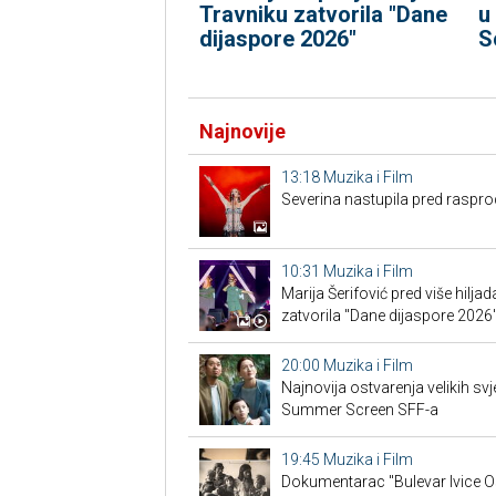
Travniku zatvorila "Dane
u
dijaspore 2026"
S
Najnovije
13:18
Muzika i Film
Severina nastupila pred ras
10:31
Muzika i Film
Marija Šerifović pred više hiljad
zatvorila "Dane dijaspore 2026
20:00
Muzika i Film
Najnovija ostvarenja velikih sv
Summer Screen SFF-a
19:45
Muzika i Film
Dokumentarac "Bulevar Ivice O