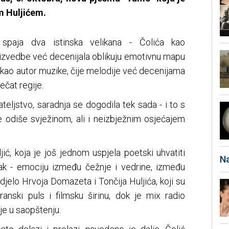
m Huljićem.
 spaja dva istinska velikana - Čolića kao
e izvedbe već decenijala oblikuju emotivnu mapu
a kao autor muzike, čije melodije već decenijama
ečat regije.
ateljstvo, saradnja se dogodila tek sada - i to s
 odiše svježinom, ali i neizbježnim osjećajem
ić, koja je još jednom uspjela poetski uhvatiti
Na
nak - emociju između čežnje i vedrine, između
 djelo Hrvoja Domazeta i Tončija Huljića, koji su
anski puls i filmsku širinu, dok je mix radio
je u saopštenju.