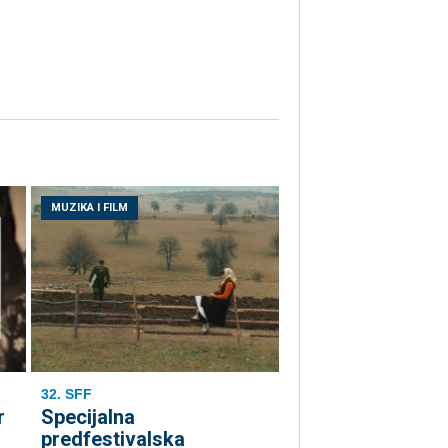
MUZIKA I FILM
32. SFF
r
Specijalna
predfestivalska