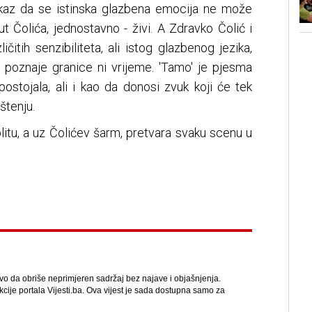
kaz da se istinska glazbena emocija ne može
put Čolića, jednostavno - živi. A Zdravko Čolić i
ičitih senzibiliteta, ali istog glazbenog jezika,
 poznaje granice ni vrijeme. 'Tamo' je pjesma
postojala, ali i kao da donosi zvuk koji će tek
pštenju.
itu, a uz Čolićev šarm, pretvara svaku scenu u
avo da obriše neprimjeren sadržaj bez najave i objašnjenja.
kcije portala Vijesti.ba. Ova vijest je sada dostupna samo za