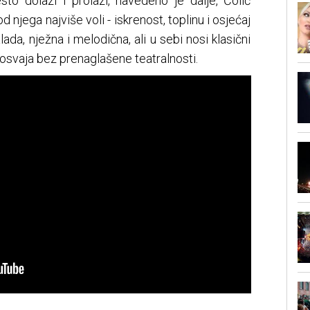
o dolazi i prolazi, navedeno je dalje, Čolić
 njega najviše voli - iskrenost, toplinu i osjećaj
ada, nježna i melodična, ali u sebi nosi klasični
 osvaja bez prenaglašene teatralnosti.