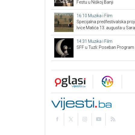
Festu u Niškoj Banji
16:10
Muzika i Film
Specijalna predfestivalska proj
Ivice Matića 13. augusta u Sara
14:31
Muzika i Film
SFF u Tuzli: Poseban Program