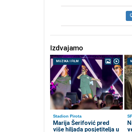
Izdvajamo
MUZIKA I FILM
M
Stadion Pirota
S
Marija Šerifović pred
N
više hiljada posjetitelja u
v