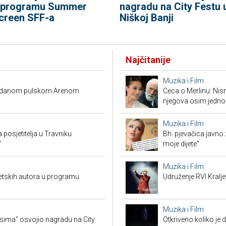
 programu Summer
nagradu na City Festu 
creen SFF-a
Niškoj Banji
Najčitanije
Muzika i Film
prodanom pulskom Arenom
Ceca o Merlinu: Nism
njegova osim jedno
Muzika i Film
a posjetitelja u Travniku
Bh. pjevačica javno z
"
moje dijete"
Muzika i Film
jetskih autora u programu
Udruženje RVI Kralj
Muzika i Film
sima" osvojio nagradu na City
Otkriveno koliko je 