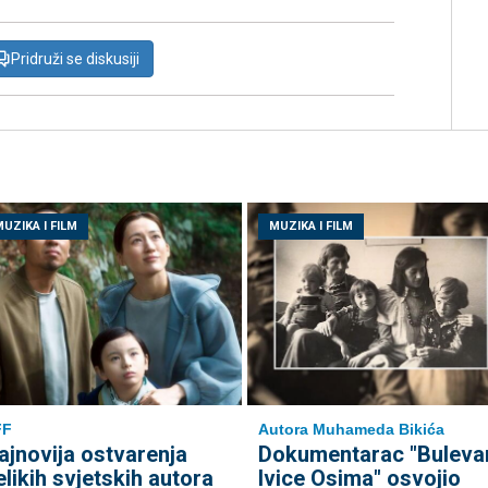
Pridruži se diskusiji
UZIKA I FILM
MUZIKA I FILM
FF
Autora Muhameda Bikića
ajnovija ostvarenja
Dokumentarac "Buleva
elikih svjetskih autora
Ivice Osima" osvojio