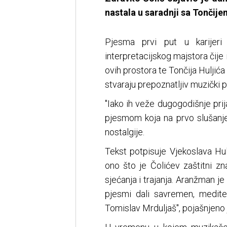
nastala u saradnji sa Tončije
Pjesma prvi put u karijeri
interpretacijskog majstora čij
ovih prostora te Tončija Huljić
stvaraju prepoznatljiv muzički p
"Iako ih veže dugogodišnje prij
pjesmom koja na prvo slušanje
nostalgije.
Tekst potpisuje Vjekoslava Hulj
ono što je Čolićev zaštitni z
sjećanja i trajanja. Aranžman je
pjesmi dali savremen, mediter
Tomislav Mrduljaš", pojašnjeno 