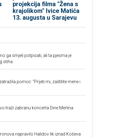
u
projekcija filma "Žena s
krajolikom" Ivice Matića
13. augusta u Sarajevu
o ga smjeli potpisati, ali ta pjesma je
g stiha
atražila pomoć: "Prijeti mi, zaštitite mene i
evo traži zabranu koncerta Dine Merlina
dronova napravilo Halidov lik iznad Koševa