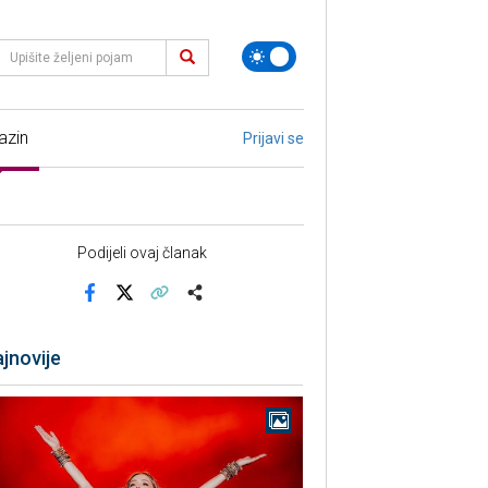
azin
Prijavi se
Podijeli ovaj članak
Facebook
X
Kopiraj link
Više
jnovije