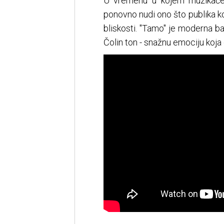
U vremenu u kojem muzikačest
ponovno nudi ono što publika kod
bliskosti. "Tamo" je moderna bal
Čolin ton - snažnu emociju koja