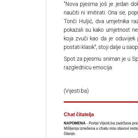
"Nova pjesma još je jedan do
naučiti ni imitirati. Ona se, po
Tonči Huljić, dva umjetnika razl
pokazali su kako umjetnost ne
koja zvuči kao da je oduvijek 
postati klasik", stoji dalje u sao
Spot za pjesmu sniman je u Spl
razglednicu emocija.
(Vijesti.ba)
Chat čitatelja
NAPOMENA
- Portal Vijesti.ba zadržava pr
Mišljenja iznešena u chatu nisu stavovi reda
čitanje.