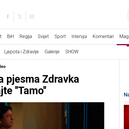
t
BiH
Regija
Svijet
Sport
Intervjui
Komentari
Mag
Ljepota i Zdravlje
Galerije
SHOW
deo
a pjesma Zdravka
jte "Tamo"
Na