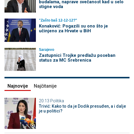
budalama, naprave svečanost kad u selo
stigne voda
"Zašto baš 12-12-12?"
Konaković: Pogazili su ono što je
učinjeno za Hrvate u BiH
Sarajevo
Zastupnici Trojke predlažu poseban
status za MC Srebrenica
Najnovije
Najčitanije
20:13
Politika
Trivić: Kako to da je Dodik presuđen, a i dalje
je u politici?