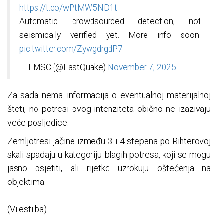
https://t.co/wPtMW5ND1t
Automatic crowdsourced detection, not
seismically verified yet. More info soon!
pic.twitter.com/ZywgdrgdP7
— EMSC (@LastQuake)
November 7, 2025
Za sada nema informacija o eventualnoj materijalnoj
šteti, no potresi ovog intenziteta obično ne izazivaju
veće posljedice.
Zemljotresi jačine između 3 i 4 stepena po Rihterovoj
skali spadaju u kategoriju blagih potresa, koji se mogu
jasno osjetiti, ali rijetko uzrokuju oštećenja na
objektima.
(Vijesti.ba)