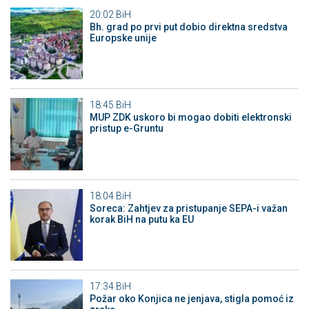
20:02
BiH
Bh. grad po prvi put dobio direktna sredstva
Europske unije
18:45
BiH
MUP ZDK uskoro bi mogao dobiti elektronski
pristup e-Gruntu
18:04
BiH
Soreca: Zahtjev za pristupanje SEPA-i važan
korak BiH na putu ka EU
17:34
BiH
Požar oko Konjica ne jenjava, stigla pomoć iz