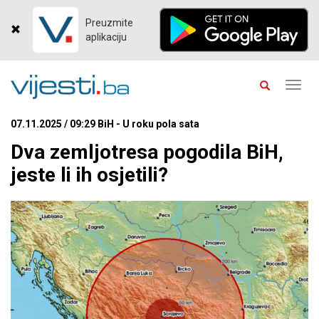
Preuzmite
aplikaciju
Toggl
navig
07.11.2025 / 09:29 BiH - U roku pola sata
Dva zemljotresa pogodila BiH,
jeste li ih osjetili?