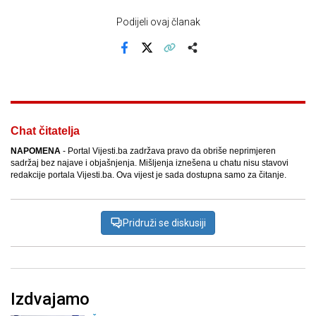
Podijeli ovaj članak
Facebook
X
Kopiraj link
Više
Chat čitatelja
NAPOMENA
- Portal Vijesti.ba zadržava pravo da obriše neprimjeren
sadržaj bez najave i objašnjenja. Mišljenja iznešena u chatu nisu stavovi
redakcije portala Vijesti.ba. Ova vijest je sada dostupna samo za čitanje.
Pridruži se diskusiji
Izdvajamo