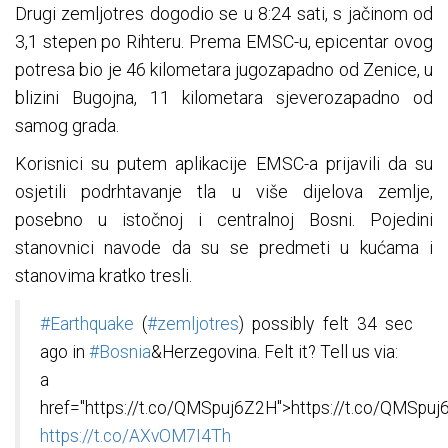
Drugi zemljotres dogodio se u 8:24 sati, s jačinom od
3,1 stepen po Rihteru. Prema EMSC-u, epicentar ovog
potresa bio je 46 kilometara jugozapadno od Zenice, u
blizini Bugojna, 11 kilometara sjeverozapadno od
samog grada.
Korisnici su putem aplikacije EMSC-a prijavili da su
osjetili podrhtavanje tla u više dijelova zemlje,
posebno u istočnoj i centralnoj Bosni. Pojedini
stanovnici navode da su se predmeti u kućama i
stanovima kratko tresli.
#Earthquake
(
#zemljotres
) possibly felt 34 sec
ago in
#Bosnia
&Herzegovina. Felt it? Tell us via:
a
href="https://t.co/QMSpuj6Z2H">https://t.co/QMSpu
https://t.co/AXvOM7I4Th