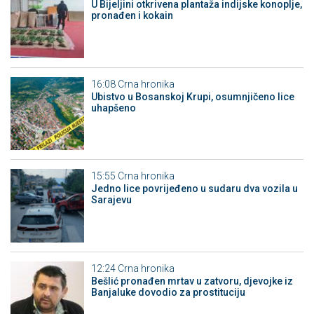
​U Bijeljini otkrivena plantaža indijske konoplje,
pronađen i kokain
16:08
Crna hronika
Ubistvo u Bosanskoj Krupi, osumnjičeno lice
uhapšeno
15:55
Crna hronika
Јedno lice povrijeđeno u sudaru dva vozila u
Sarajevu
12:24
Crna hronika
Bešlić pronađen mrtav u zatvoru, djevojke iz
Banjaluke dovodio za prostituciju