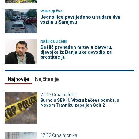
Velike gužve
Јedno lice povrijeđeno u sudaru dva
vozila u Sarajevu
Našli ga u ćeliji
Bešlić pronađen mrtav u zatvoru,
djevojke iz Banjaluke dovodio za
prostituciju
Najnovije
Najčitanije
21:43
Crna hronika
Burno u SBK: U Vitezu bačena bomba, u
Novom Travniku zapaljen Golf 2
17:02
Crna hronika