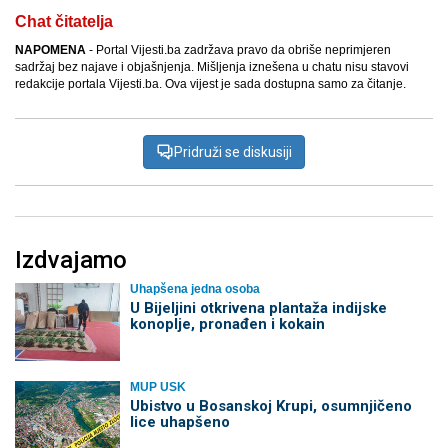
Chat čitatelja
NAPOMENA
- Portal Vijesti.ba zadržava pravo da obriše neprimjeren
sadržaj bez najave i objašnjenja. Mišljenja iznešena u chatu nisu stavovi
redakcije portala Vijesti.ba. Ova vijest je sada dostupna samo za čitanje.
Pridruži se diskusiji
Izdvajamo
Uhapšena jedna osoba
​U Bijeljini otkrivena plantaža indijske
konoplje, pronađen i kokain
MUP USK
Ubistvo u Bosanskoj Krupi, osumnjičeno
lice uhapšeno