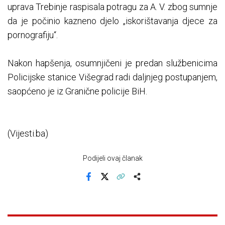
uprava Trebinje raspisala potragu za A. V. zbog sumnje
da je počinio kazneno djelo „iskorištavanja djece za
pornografiju“.
Nakon hapšenja, osumnjičeni je predan službenicima
Policijske stanice Višegrad radi daljnjeg postupanjem,
saopćeno je iz Granične policije BiH.
(Vijesti.ba)
Podijeli ovaj članak
Facebook
X
Kopiraj link
Više