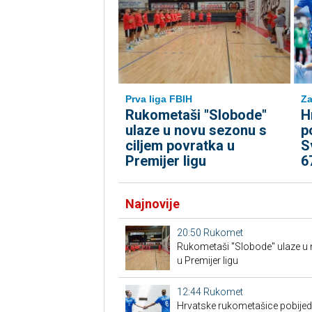
Prva liga FBIH
Za
Rukometaši "Slobode"
H
ulaze u novu sezonu s
p
ciljem povratka u
S
Premijer ligu
6
Najnovije
20:50
Rukomet
Rukometaši "Slobode" ulaze u 
u Premijer ligu
12:44
Rukomet
Hrvatske rukometašice pobijedi