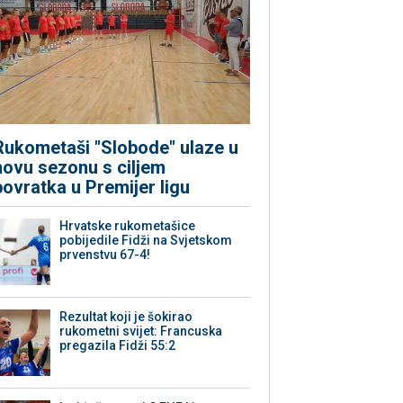
Rukometaši "Slobode" ulaze u
novu sezonu s ciljem
povratka u Premijer ligu
Hrvatske rukometašice
pobijedile Fidži na Svjetskom
prvenstvu 67-4!
Rezultat koji je šokirao
rukometni svijet: Francuska
pregazila Fidži 55:2