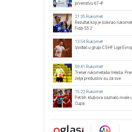
prvenstvu 67-4!
21:35
Rukomet
Rezultat koji je šokirao rukomet
Fidži 55:2
13:54
Rukomet
Izviđač u grupi C EHF Lige Evro
09:41
Rukomet
Trener rukometaša Veleža: Premi
želja preduslov su za sve
15:22
Rukomet
Pet bh. klubova saznalo rival
Cupa