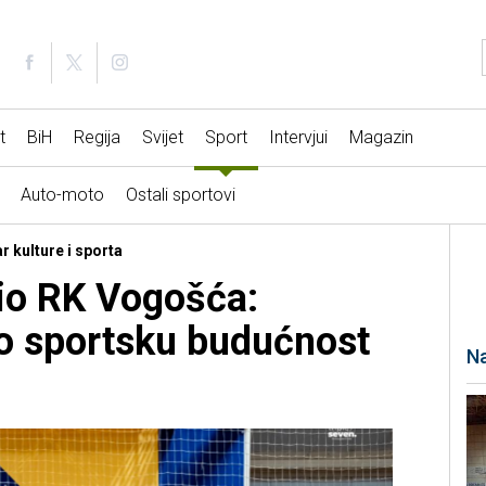
t
BiH
Regija
Svijet
Sport
Intervjui
Magazin
Auto-moto
Ostali sportovi
r kulture i sporta
io RK Vogošća:
o sportsku budućnost
Na