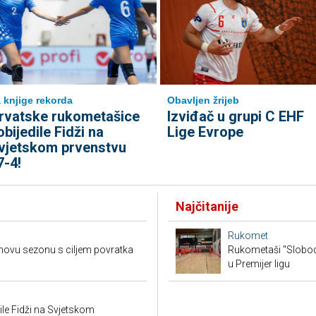
 knjige rekorda
Obavljen žrijeb
rvatske rukometašice
Izviđač u grupi C EHF
obijedile Fidži na
Lige Evrope
vjetskom prvenstvu
7-4!
Najčitanije
Rukomet
novu sezonu s ciljem povratka
Rukometaši "Slobod
u Premijer ligu
le Fidži na Svjetskom