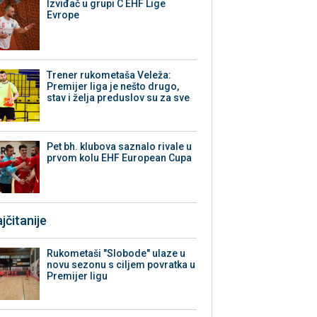
Izviđač u grupi C EHF Lige
Evrope
Trener rukometaša Veleža:
Premijer liga je nešto drugo,
stav i želja preduslov su za sve
Pet bh. klubova saznalo rivale u
prvom kolu EHF European Cupa
jčitanije
Rukometaši "Slobode" ulaze u
novu sezonu s ciljem povratka u
Premijer ligu