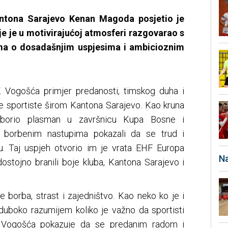
Kantona Sarajevo Kenan Magoda posjetio je
e je u motivirajućoj atmosferi razgovarao s
ima o dosadašnjim uspjesima i ambicioznim
K Vogošća primjer predanosti, timskog duha i
ade sportiste širom Kantona Sarajevo. Kao kruna
izborio plasman u završnicu Kupa Bosne i
 borbenim nastupima pokazali da se trud i
u. Taj uspjeh otvorio im je vrata EHF Europa
Na
dostojno branili boje kluba, Kantona Sarajevo i
e borba, strast i zajedništvo. Kao neko ko je i
 duboko razumijem koliko je važno da sportisti
K Vogošća pokazuje da se predanim radom i