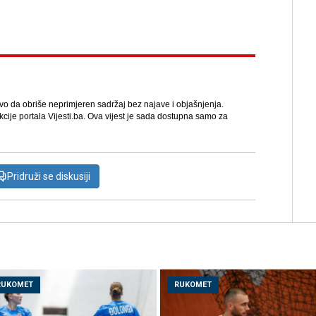
avo da obriše neprimjeren sadržaj bez najave i objašnjenja.
kcije portala Vijesti.ba. Ova vijest je sada dostupna samo za
Pridruži se diskusiji
RUKOMET
RUKOMET