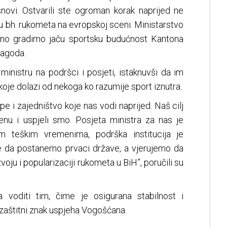
novi. Ostvarili ste ogroman korak naprijed ne
u bh. rukometa na evropskoj sceni. Ministarstvo
jedno gradimo jaču sportsku budućnost Kantona
Magoda.
 ministru na podršci i posjeti, istaknuvši da im
koje dolazi od nekoga ko razumije sport iznutra.
e i zajedništvo koje nas vodi naprijed. Naš cilj
enu i uspjeli smo. Posjeta ministra za nas je
m teškim vremenima, podrška institucija je
je da postanemo prvaci države, a vjerujemo da
oju i popularizaciji rukometa u BiH”, poručili su
 voditi tim, čime je osigurana stabilnost i
v zaštitni znak uspjeha Vogošćana.