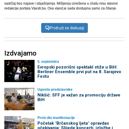
sadržaj bez najave i objašnjenja. Mišljenja iznešena u chatu nisu stavovi
redakcije portala Vijesti.ba. Ova vijest je sada dostupna samo za čitanje.
Pridruži se diskusiji
Izdvajamo
5. septembra
Evropski pozorišni spektakl stiže u BiH:
Berliner Ensemble prvi put na 8. Sarajevo
Festu
Ugostio predstavnike
Nikšić: SFF je važan za promociju države
BiH
Prvio dio manifestacije
Početak "Brčanskog ljeta" opravdao
očekivanja: Slijede koncerti, izložbe i