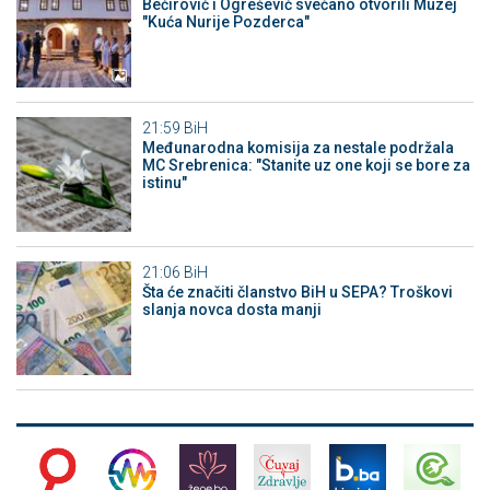
Bećirović i Ogrešević svečano otvorili Muzej
"Kuća Nurije Pozderca"
21:59
BiH
Međunarodna komisija za nestale podržala
MC Srebrenica: "Stanite uz one koji se bore za
istinu"
21:06
BiH
Šta će značiti članstvo BiH u SEPA? Troškovi
slanja novca dosta manji