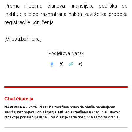
Prema riječima članova, finansijska podrška od
institucija biće razmatrana nakon završetka procesa
registracije udruženja.
(Vijesti.ba/Fena)
Podijeli ovaj članak
Facebook
X
Kopiraj link
Više
Chat čitatelja
NAPOMENA
- Portal Vijesti.ba zadržava pravo da obriše neprimjeren
sadržaj bez najave i objašnjenja. Mišljenja iznešena u chatu nisu stavovi
redakcije portala Vijesti.ba. Ova vijest je sada dostupna samo za čitanje.