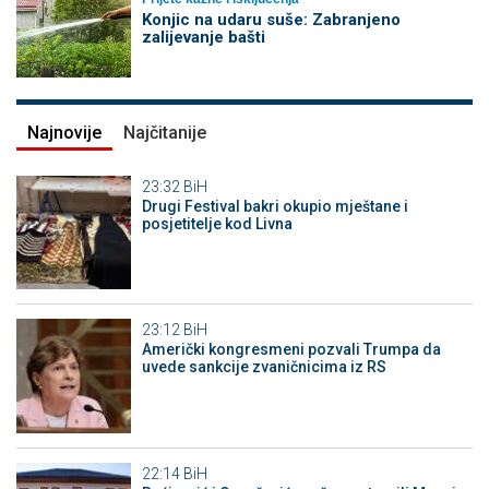
Konjic na udaru suše: Zabranjeno
zalijevanje bašti
Najnovije
Najčitanije
23:32
BiH
Drugi Festival bakri okupio mještane i
posjetitelje kod Livna
23:12
BiH
Američki kongresmeni pozvali Trumpa da
uvede sankcije zvaničnicima iz RS
22:14
BiH