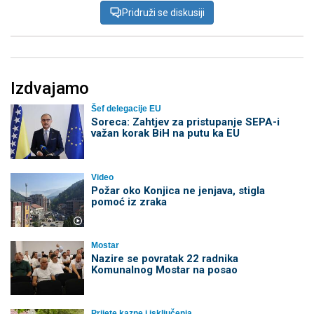
Pridruži se diskusiji
Izdvajamo
Šef delegacije EU
Soreca: Zahtjev za pristupanje SEPA-i
važan korak BiH na putu ka EU
Video
Požar oko Konjica ne jenjava, stigla
pomoć iz zraka
Mostar
Nazire se povratak 22 radnika
Komunalnog Mostar na posao
Prijete kazne i isključenja