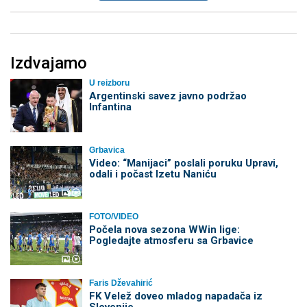
Izdvajamo
U reizboru
Argentinski savez javno podržao
Infantina
Grbavica
Video: “Manijaci” poslali poruku Upravi,
odali i počast Izetu Naniću
FOTO/VIDEO
Počela nova sezona WWin lige:
Pogledajte atmosferu sa Grbavice
Faris Dževahirić
FK Velež doveo mladog napadača iz