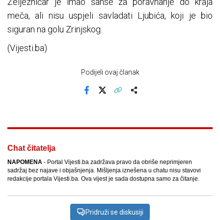
Željezničar je imao šanse za poravnanje do kraja
meča, ali nisu uspjeli savladati Ljubića, koji je bio
siguran na golu Zrinjskog.
(Vijesti.ba)
Podijeli ovaj članak
Facebook
X
Kopiraj link
Više
Chat čitatelja
NAPOMENA
- Portal Vijesti.ba zadržava pravo da obriše neprimjeren
sadržaj bez najave i objašnjenja. Mišljenja iznešena u chatu nisu stavovi
redakcije portala Vijesti.ba. Ova vijest je sada dostupna samo za čitanje.
Pridruži se diskusiji