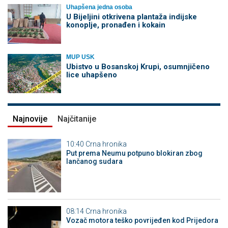
Uhapšena jedna osoba
​U Bijeljini otkrivena plantaža indijske
konoplje, pronađen i kokain
MUP USK
Ubistvo u Bosanskoj Krupi, osumnjičeno
lice uhapšeno
Najnovije
Najčitanije
10:40
Crna hronika
Put prema Neumu potpuno blokiran zbog
lančanog sudara
08:14
Crna hronika
Vozač motora teško povrijeđen kod Prijedora