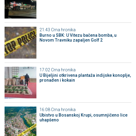
21:43
Crna hronika
Burno u SBK: U Vitezu bačena bomba, u
Novom Travniku zapaljen Golf 2
17:02
Crna hronika
​U Bijeljini otkrivena plantaža indijske konoplje,
pronađen i kokain
16:08
Crna hronika
Ubistvo u Bosanskoj Krupi, osumnjičeno lice
uhapšeno