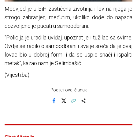
Medvjed je u BiH zaštićena životinja i lov na njega je
strogo zabranjen, međutim, ukoliko dođe do napada
dozvoljeno je pucati u samoodbrani.
"Policija je uradila uviđaj, upoznat je i tužilac sa svime.
Ovdje se radilo o samoodbrani i sva je sreća da je ovaj
lovac bio u dobroj formi i da se uspio snaći i ispaliti
metak”, kazao nam je Selimbašić.
(Vijesti.ba)
Podijeli ovaj članak
Facebook
X
Kopiraj link
Više