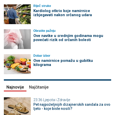
Riječ struke
Kardiolog otkrio koje namirnice
izbjegavati nakon srčanog udara
Obratite pažnju
Ove navike u srednjim godinama mogu
povećati rizik od srčanih bolesti
Dobar izbor
Ove namirnice pomažu u gubitku
kilograma
Najnovije
Najčitanije
23:36
Ljepota i Zdravlje
Pet najpoželjnijih dizajnerskih sandala za ovo
ljeto - koje biste nosili?