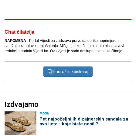
Facebook
X
Kopiraj link
Više
Chat čitatelja
NAPOMENA
- Portal Vijesti.ba zadržava pravo da obriše neprimjeren
sadržaj bez najave i objašnjenja. Mišljenja iznešena u chatu nisu stavovi
redakcije portala Vijesti.ba. Ova vijest je sada dostupna samo za čitanje.
Pridruži se diskusiji
Izdvajamo
Moda
Pet najpoželjnijih dizajnerskih sandala za
ovo ljeto - koje biste nosili?