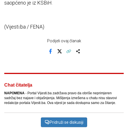
saopćeno je iz KSBiH.
(Vijesti.ba / FENA)
Podijeli ovaj članak
Facebook
X
Kopiraj link
Više
Chat čitatelja
NAPOMENA
- Portal Vijesti.ba zadržava pravo da obriše neprimjeren
sadržaj bez najave i objašnjenja. Mišljenja iznešena u chatu nisu stavovi
redakcije portala Vijesti.ba. Ova vijest je sada dostupna samo za čitanje.
Pridruži se diskusiji