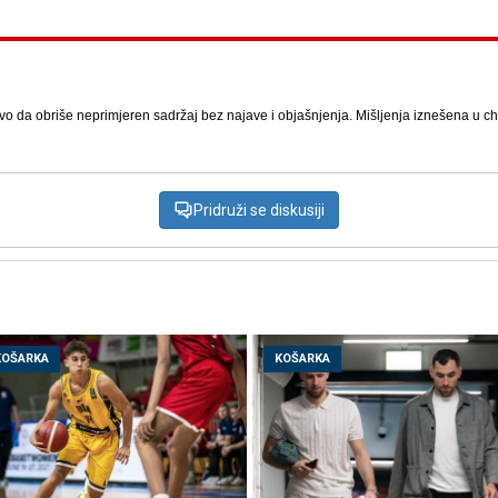
vo da obriše neprimjeren sadržaj bez najave i objašnjenja. Mišljenja iznešena u chat
Pridruži se diskusiji
KOŠARKA
KOŠARKA