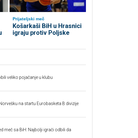
Prijateljski meč
Košarkaši BiH u Hrasnici
u
igraju protiv Poljske
ili veliko pojačanje u klubu
 Norvešku na startu Eurobasketa B divizije
ed meč sa BiH: Najbolji igrači odbili da