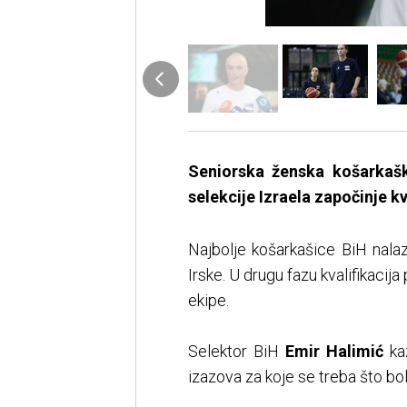
Seniorska ženska košarkašk
selekcije Izraela započinje k
Najbolje košarkašice BiH nalaz
Irske. U drugu fazu kvalifikacija
ekipe.
Selektor BiH
Emir Halimić
kaz
izazova za koje se treba što bol