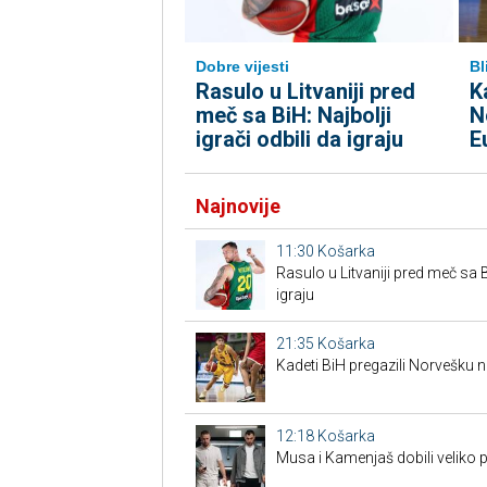
Dobre vijesti
Bl
Rasulo u Litvaniji pred
K
meč sa BiH: Najbolji
N
igrači odbili da igraju
E
Najnovije
11:30
Košarka
Rasulo u Litvaniji pred meč sa Bi
igraju
21:35
Košarka
Kadeti BiH pregazili Norvešku n
12:18
Košarka
Musa i Kamenjaš dobili veliko 