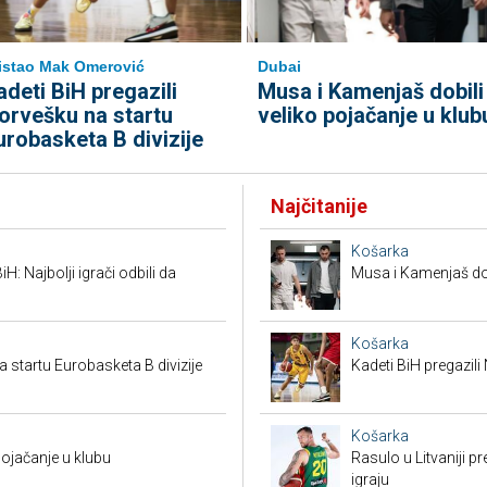
istao Mak Omerović
Dubai
adeti BiH pregazili
Musa i Kamenjaš dobili
orvešku na startu
veliko pojačanje u klub
urobasketa B divizije
Najčitanije
Košarka
H: Najbolji igrači odbili da
Musa i Kamenjaš dob
Košarka
a startu Eurobasketa B divizije
Kadeti BiH pregazili
Košarka
pojačanje u klubu
Rasulo u Litvaniji pr
igraju