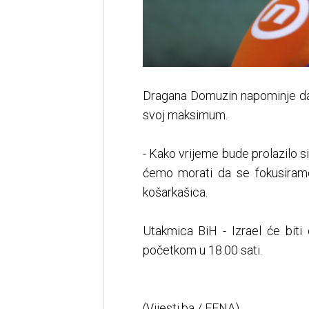
Dragana Domuzin napominje da će
svoj maksimum.
- Kako vrijeme bude prolazilo si
ćemo morati da se fokusiramo 
košarkašica.
Utakmica BiH - Izrael će biti 
početkom u 18.00 sati.
(Vijesti.ba / FENA)