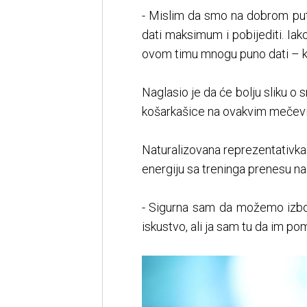
- Mislim da smo na dobrom put
dati maksimum i pobijediti. Iak
ovom timu mnogu puno dati – k
Naglasio je da će bolju sliku o 
košarkašice na ovakvim mečevi
Naturalizovana reprezentativk
energiju sa treninga prenesu na
- Sigurna sam da možemo izbori
iskustvo, ali ja sam tu da im p