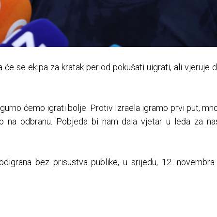
 se ekipa za kratak period pokušati uigrati, ali vjeruje 
gurno ćemo igrati bolje. Protiv Izraela igramo prvi put, mnog
na odbranu. Pobjeda bi nam dala vjetar u leđa za nast
odigrana bez prisustva publike, u srijedu, 12. novembra