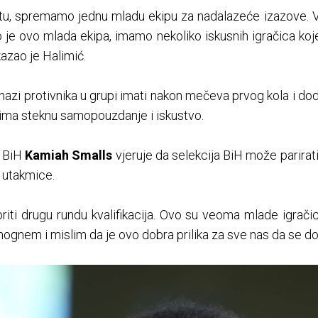
u, spremamo jednu mladu ekipu za nadalazeće izazove. V
o je ovo mlada ekipa, imamo nekoliko iskusnih igračica koje
azao je Halimić.
snazi protivnika u grupi imati nakon mečeva prvog kola i dod
ma steknu samopouzdanje i iskustvo.
a BiH
Kamiah Smalls
vjeruje da selekcija BiH može parirat
 utakmice.
ti drugu rundu kvalifikacija. Ovo su veoma mlade igrači
omognem i mislim da je ovo dobra prilika za sve nas da se do