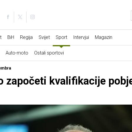
t
BiH
Regija
Svijet
Sport
Intervjui
Magazin
Auto-moto
Ostali sportovi
vembra
 započeti kvalifikacije pob