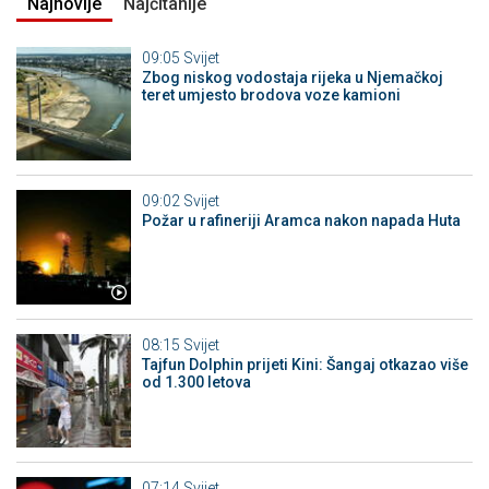
Najnovije
Najčitanije
09:05
Svijet
Zbog niskog vodostaja rijeka u Njemačkoj
teret umjesto brodova voze kamioni
09:02
Svijet
Požar u rafineriji Aramca nakon napada Huta
08:15
Svijet
Tajfun Dolphin prijeti Kini: Šangaj otkazao više
od 1.300 letova
07:14
Svijet