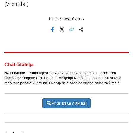
(Vijesti.ba)
Podijeli ovaj članak
Facebook
X
Kopiraj link
Više
Chat čitatelja
NAPOMENA
- Portal Vijesti.ba zadržava pravo da obriše neprimjeren
sadržaj bez najave i objašnjenja. Mišljenja iznešena u chatu nisu stavovi
redakcije portala Vijesti.ba. Ova vijest je sada dostupna samo za čitanje.
Pridruži se diskusiji