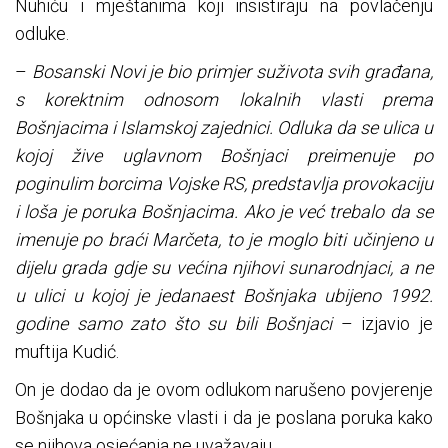
Nuhiću i mještanima koji insistiraju na povlačenju
odluke.
–
Bosanski Novi je bio primjer suživota svih građana,
s korektnim odnosom lokalnih vlasti prema
Bošnjacima i Islamskoj zajednici. Odluka da se ulica u
kojoj žive uglavnom Bošnjaci preimenuje po
poginulim borcima Vojske RS, predstavlja provokaciju
i loša je poruka Bošnjacima. Ako je već trebalo da se
imenuje po braći Marčeta, to je moglo biti učinjeno u
dijelu grada gdje su većina njihovi sunarodnjaci, a ne
u ulici u kojoj je jedanaest Bošnjaka ubijeno 1992.
godine samo zato što su bili Bošnjaci
– izjavio je
muftija Kudić.
On je dodao da je ovom odlukom narušeno povjerenje
Bošnjaka u općinske vlasti i da je poslana poruka kako
se njihova osjećanja ne uvažavaju.