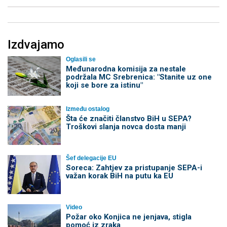
Izdvajamo
Oglasili se
Međunarodna komisija za nestale
podržala MC Srebrenica: "Stanite uz one
koji se bore za istinu"
Između ostalog
Šta će značiti članstvo BiH u SEPA?
Troškovi slanja novca dosta manji
Šef delegacije EU
Soreca: Zahtjev za pristupanje SEPA-i
važan korak BiH na putu ka EU
Video
Požar oko Konjica ne jenjava, stigla
pomoć iz zraka