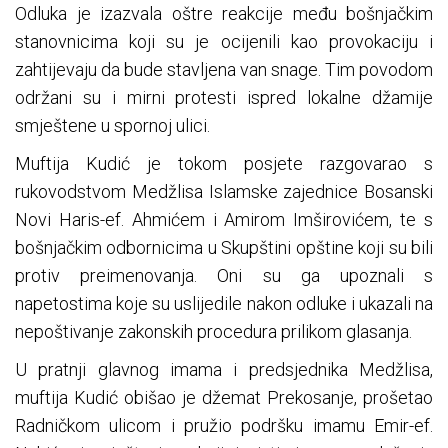
Odluka je izazvala oštre reakcije među bošnjačkim
stanovnicima koji su je ocijenili kao provokaciju i
zahtijevaju da bude stavljena van snage. Tim povodom
održani su i mirni protesti ispred lokalne džamije
smještene u spornoj ulici.
Muftija Kudić je tokom posjete razgovarao s
rukovodstvom Medžlisa Islamske zajednice Bosanski
Novi Haris-ef. Ahmićem i Amirom Imširovićem, te s
bošnjačkim odbornicima u Skupštini opštine koji su bili
protiv preimenovanja. Oni su ga upoznali s
napetostima koje su uslijedile nakon odluke i ukazali na
nepoštivanje zakonskih procedura prilikom glasanja.
U pratnji glavnog imama i predsjednika Medžlisa,
muftija Kudić obišao je džemat Prekosanje, prošetao
Radničkom ulicom i pružio podršku imamu Emir-ef.