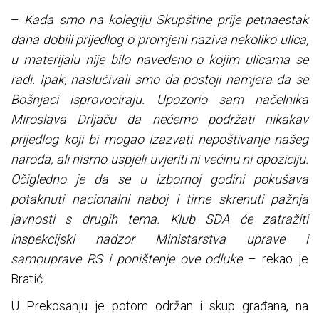
–
Kada smo na kolegiju Skupštine prije petnaestak
dana dobili prijedlog o promjeni naziva nekoliko ulica,
u materijalu nije bilo navedeno o kojim ulicama se
radi. Ipak, naslućivali smo da postoji namjera da se
Bošnjaci isprovociraju. Upozorio sam načelnika
Miroslava Drljaču da nećemo podržati nikakav
prijedlog koji bi mogao izazvati nepoštivanje našeg
naroda, ali nismo uspjeli uvjeriti ni većinu ni opoziciju.
Očigledno je da se u izbornoj godini pokušava
potaknuti nacionalni naboj i time skrenuti pažnja
javnosti s drugih tema. Klub SDA će zatražiti
inspekcijski nadzor Ministarstva uprave i
samouprave RS i poništenje ove odluke
– rekao je
Bratić.
U Prekosanju je potom održan i skup građana, na