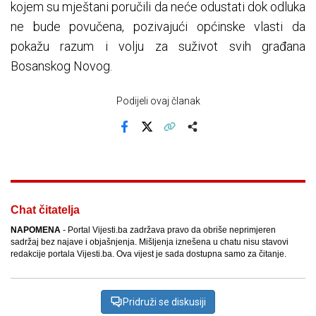
kojem su mještani poručili da neće odustati dok odluka
ne bude povučena, pozivajući općinske vlasti da
pokažu razum i volju za suživot svih građana
Bosanskog Novog.
Podijeli ovaj članak
Facebook
X
Kopiraj link
Više
Chat čitatelja
NAPOMENA
- Portal Vijesti.ba zadržava pravo da obriše neprimjeren
sadržaj bez najave i objašnjenja. Mišljenja iznešena u chatu nisu stavovi
redakcije portala Vijesti.ba. Ova vijest je sada dostupna samo za čitanje.
Pridruži se diskusiji