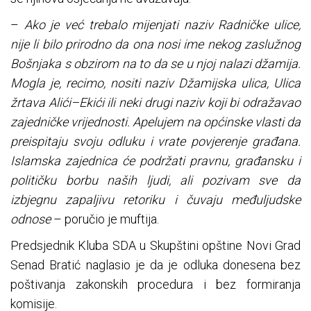
–
Ako je već trebalo mijenjati naziv Radničke ulice,
nije li bilo prirodno da ona nosi ime nekog zaslužnog
Bošnjaka s obzirom na to da se u njoj nalazi džamija.
Mogla je, recimo, nositi naziv Džamijska ulica, Ulica
žrtava Alići–Ekići ili neki drugi naziv koji bi odražavao
zajedničke vrijednosti. Apelujem na općinske vlasti da
preispitaju svoju odluku i vrate povjerenje građana.
Islamska zajednica će podržati pravnu, građansku i
političku borbu naših ljudi, ali pozivam sve da
izbjegnu zapaljivu retoriku i čuvaju međuljudske
odnose
– poručio je muftija.
Predsjednik Kluba SDA u Skupštini opštine Novi Grad
Senad Bratić naglasio je da je odluka donesena bez
poštivanja zakonskih procedura i bez formiranja
komisije.