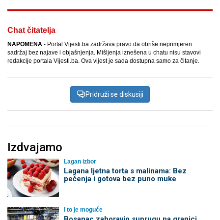
Chat čitatelja
NAPOMENA
- Portal Vijesti.ba zadržava pravo da obriše neprimjeren
sadržaj bez najave i objašnjenja. Mišljenja iznešena u chatu nisu stavovi
redakcije portala Vijesti.ba. Ova vijest je sada dostupna samo za čitanje.
Pridruži se diskusiji
Izdvajamo
Lagan izbor
Lagana ljetna torta s malinama: Bez
pečenja i gotova bez puno muke
I to je moguće
Bosanac zaboravio suprugu na granici,