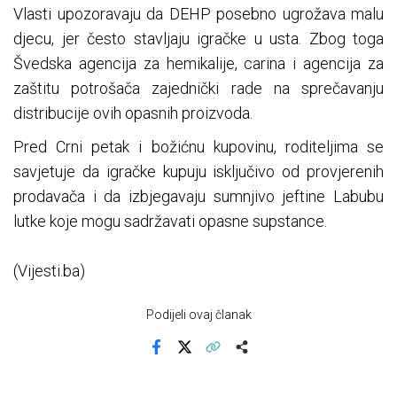
Vlasti upozoravaju da DEHP posebno ugrožava malu
djecu, jer često stavljaju igračke u usta. Zbog toga
Švedska agencija za hemikalije, carina i agencija za
zaštitu potrošača zajednički rade na sprečavanju
distribucije ovih opasnih proizvoda.
Pred Crni petak i božićnu kupovinu, roditeljima se
savjetuje da igračke kupuju isključivo od provjerenih
prodavača i da izbjegavaju sumnjivo jeftine Labubu
lutke koje mogu sadržavati opasne supstance.
(Vijesti.ba)
Podijeli ovaj članak
Facebook
X
Kopiraj link
Više