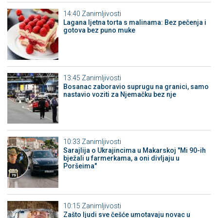
14:40
Zanimljivosti
Lagana ljetna torta s malinama: Bez pečenja i
gotova bez puno muke
13:45
Zanimljivosti
Bosanac zaboravio suprugu na granici, samo
nastavio voziti za Njemačku bez nje
10:33
Zanimljivosti
Sarajlija o Ukrajincima u Makarskoj "Mi 90-ih
bježali u farmerkama, a oni divljaju u
Poršeima"
10:15
Zanimljivosti
Zašto ljudi sve češće umotavaju novac u