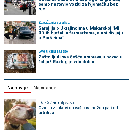
samo nastavio voziti za Njemačku bez
nje
Zapažanja sa ulica
Sarajlija o Ukrajincima u Makarskoj "Mi
90-ih bježali u farmerkama, a oni divljaju
u Poršeima"
Sve u cilju zaštite
Zašto ljudi sve češće umotavaju novac u
foliju? Razlog je vrlo dobar
Najnovije
Najčitanije
16:26
Zanimljivosti
Ovo su znakovi da vaš pas možda pati od
artritisa