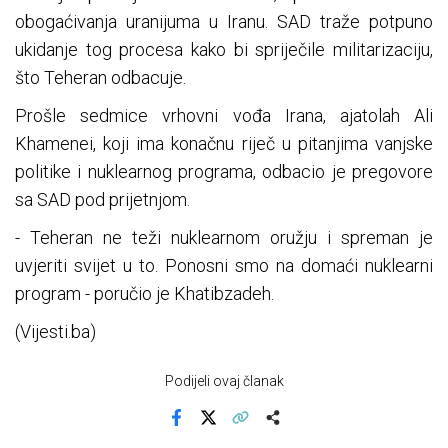
obogaćivanja uranijuma u Iranu. SAD traže potpuno
ukidanje tog procesa kako bi spriječile militarizaciju,
što Teheran odbacuje.
Prošle sedmice vrhovni vođa Irana, ajatolah Ali
Khamenei, koji ima konačnu riječ u pitanjima vanjske
politike i nuklearnog programa, odbacio je pregovore
sa SAD pod prijetnjom.
- Teheran ne teži nuklearnom oružju i spreman je
uvjeriti svijet u to. Ponosni smo na domaći nuklearni
program - poručio je Khatibzadeh.
(Vijesti.ba)
Podijeli ovaj članak
Facebook
X
Kopiraj link
Više