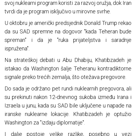
svoj nuklearni program koristi za razvoj oružja, dok Iran
tvrdi da je program isključivo u mirovne svrhe.
U oktobru je američki predsjednik Donald Trump rekao
da su SAD spremne na dogovor "kada Teheran bude
spreman" i da je "ruka prijateljstva i saradnje
ispružena".
Na strateškoj debati u Abu Dhabiju, Khatibzadeh je
istakao da Washington šalje Teheranu kontradiktorne
signale preko trećih zemalja, što otežava pregovore.
Do sada je održano pet rundi nuklearnih pregovora, ali
su prekinuti nakon 12-dnevnog sukoba između Irana i
Izraela u junu, kada su SAD bile uključene u napade na
iranske nuklearne lokacije. Khatibzadeh je optužio
Washington za "izdaju diplomatije".
I dalje postoje velike razlike, posebno u vezi