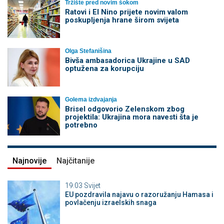
Tržište pred novim šokom
Ratovi i El Nino prijete novim valom
poskupljenja hrane širom svijeta
Olga Stefanišina
Bivša ambasadorica Ukrajine u SAD
optužena za korupciju
Golema izdvajanja
Brisel odgovorio Zelenskom zbog
projektila: Ukrajina mora navesti šta je
potrebno
Najnovije
Najčitanije
19:03
Svijet
EU pozdravila najavu o razoružanju Hamasa i
povlačenju izraelskih snaga