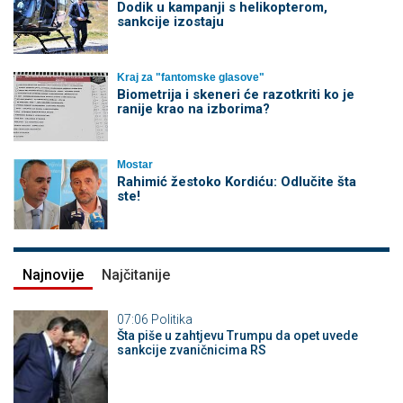
Dodik u kampanji s helikopterom,
sankcije izostaju
Kraj za "fantomske glasove"
Biometrija i skeneri će razotkriti ko je
ranije krao na izborima?
Mostar
Rahimić žestoko Kordiću: Odlučite šta
ste!
Najnovije
Najčitanije
07:06
Politika
Šta piše u zahtjevu Trumpu da opet uvede
sankcije zvaničnicima RS