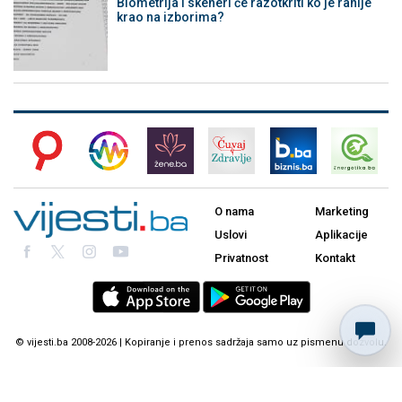
Biometrija i skeneri će razotkriti ko je ranije
krao na izborima?
O nama
Marketing
Uslovi
Aplikacije
Privatnost
Kontakt
© vijesti.ba 2008-2026 | Kopiranje i prenos sadržaja samo uz pismenu dozvolu.