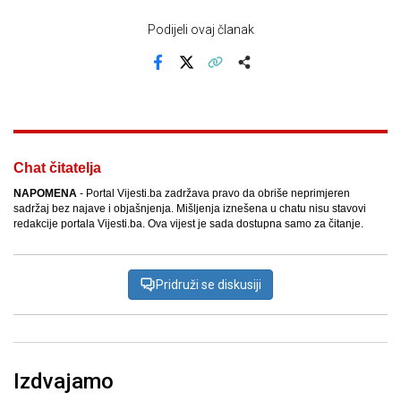
Podijeli ovaj članak
Facebook
X
Kopiraj link
Više
Chat čitatelja
NAPOMENA
- Portal Vijesti.ba zadržava pravo da obriše neprimjeren
sadržaj bez najave i objašnjenja. Mišljenja iznešena u chatu nisu stavovi
redakcije portala Vijesti.ba. Ova vijest je sada dostupna samo za čitanje.
Pridruži se diskusiji
Izdvajamo