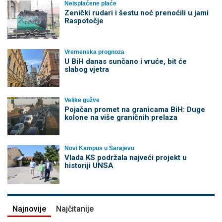
Neisplaćene plaće
Zenički rudari i šestu noć prenoćili u jami
Raspotočje
Vremenska prognoza
U BiH danas sunčano i vruće, bit će
slabog vjetra
Velike gužve
Pojačan promet na granicama BiH: Duge
kolone na više graničnih prelaza
Novi Kampus u Sarajevu
Vlada KS podržala najveći projekt u
historiji UNSA
Najnovije
Najčitanije