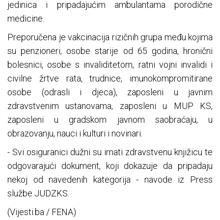
jedinica i pripadajućim ambulantama porodične
medicine.
Preporučena je vakcinacija rizičnih grupa među kojima
su penzioneri, osobe starije od 65 godina, hronični
bolesnici, osobe s invaliditetom, ratni vojni invalidi i
civilne žrtve rata, trudnice, imunokompromitirane
osobe (odrasli i djeca), zaposleni u javnim
zdravstvenim ustanovama, zaposleni u MUP KS,
zaposleni u gradskom javnom saobraćaju, u
obrazovanju, nauci i kulturi i novinari.
- Svi osiguranici dužni su imati zdravstvenu knjižicu te
odgovarajući dokument, koji dokazuje da pripadaju
nekoj od navedenih kategorija - navode iz Press
službe JUDZKS.
(Vijesti.ba / FENA)