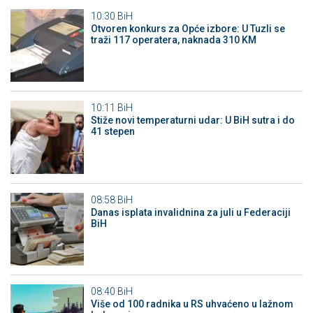
10:30
BiH
Otvoren konkurs za Opće izbore: U Tuzli se
traži 117 operatera, naknada 310 KM
10:11
BiH
Stiže novi temperaturni udar: U BiH sutra i do
41 stepen
08:58
BiH
Danas isplata invalidnina za juli u Federaciji
BiH
08:40
BiH
Više od 100 radnika u RS uhvaćeno u lažnom