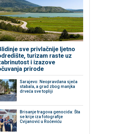
Blidinje sve privlačnije ljetno
odredište, turizam raste uz
zabrinutost i izazove
očuvanja prirode
Sarajevo: Neopravdana sječa
stabala, a grad zbog manjka
drveća sve topliji
Brisanje tragova genocida: Šta
se krije iza fotografije
Cvijanović u Roćeviću