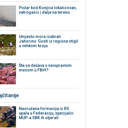
Požar kod Konjica lokalizovan,
vatrogasci i dalje na terenu
Umjesto mora izabrali
Jahorinu: Gosti iz regiona stigli
u velikom broju
Šta se dešava s neispravnim
mesom u FBiH?
jčitanije
Naoružana formacija iz RS
upala u Federaciju, specijalci
MUP-a SBK ih otjerali