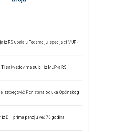
 iz RS upala u Federaciju, specijalci MUP-
 Ti sa kvadovima su bili iz MUP-a RS
ije Izetbegović: Poništena odluka Općinskog
r iz BiH prima penziju već 76 godina