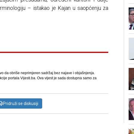
erminologiju – istakao je Kajan u saopćenju za
avo da obriše neprimjeren sadržaj bez najave i objašnjenja.
kcije portala Vijesti.ba. Ova vijest je sada dostupna samo za
Pridruži se diskusiji