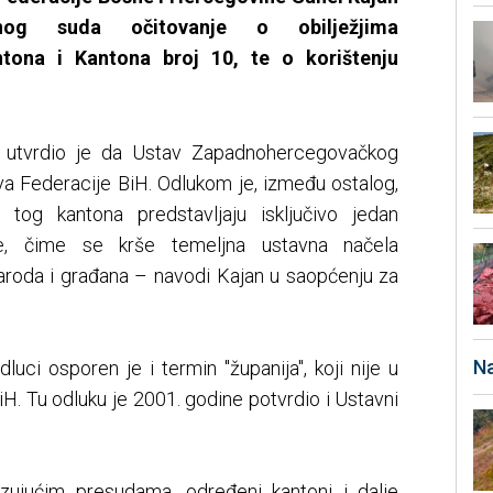
og suda očitovanje o obilježjima
ona i Kantona broj 10, te o korištenju
H utvrdio je da Ustav Zapadnohercegovačkog
va Federacije BiH. Odlukom je, između ostalog,
tog kantona predstavljaju isključivo jedan
te, čime se krše temeljna ustavna načela
naroda i građana – navodi Kajan u saopćenju za
Na
luci osporen je i termin "županija", koji nije u
H. Tu odluku je 2001. godine potvrdio i Ustavni
ezujućim presudama, određeni kantoni i dalje