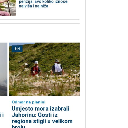
penzija: Evo koliko iznose
najviša i najniža
BIH
Odmor na planini
Umjesto mora izabrali
 i
Jahorinu: Gosti iz
regiona stigli u velikom
broju