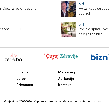
BiH
Gosti iz regiona stigli u
Helez: Kada su specij
pobjegli
BiH
mesom u FBiH?
Počinje isplata uveć
najviša i najniža
O nama
Marketing
Uslovi
Aplikacije
Privatnost
Kontakt
© vijesti.ba 2008-2026 | Kopiranje i prenos sadržaja samo uz pismenu dozvolu.