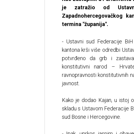
je zatražio od Ustavn
Zapadnohercegovačkog kant
termina "županija".
- Ustavni sud Federacije Bi
kantona krši više odredbi Usta
potvrđeno da grb i zastava 
konstitutivni narod – Hrva
ravnopravnosti konstitutivnih 
javnost.
Kako je dodao Kajan, u istoj od
skladu s Ustavom Federacije Bi
sud Bosne i Hercegovine.
- Ipak, uprkos jasnim i obav