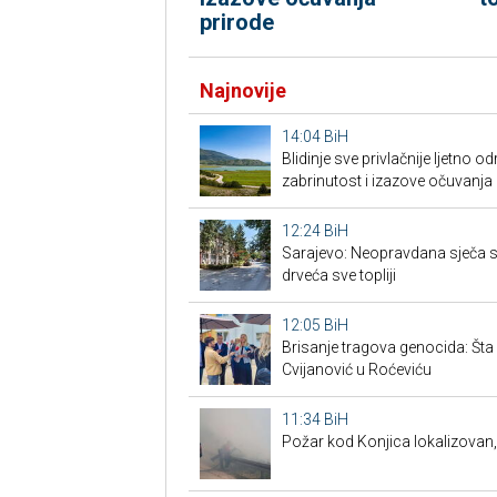
prirode
Najnovije
14:04
BiH
Blidinje sve privlačnije ljetno o
zabrinutost i izazove očuvanja 
12:24
BiH
Sarajevo: Neopravdana sječa s
drveća sve topliji
12:05
BiH
Brisanje tragova genocida: Šta s
Cvijanović u Roćeviću
11:34
BiH
Požar kod Konjica lokalizovan, 