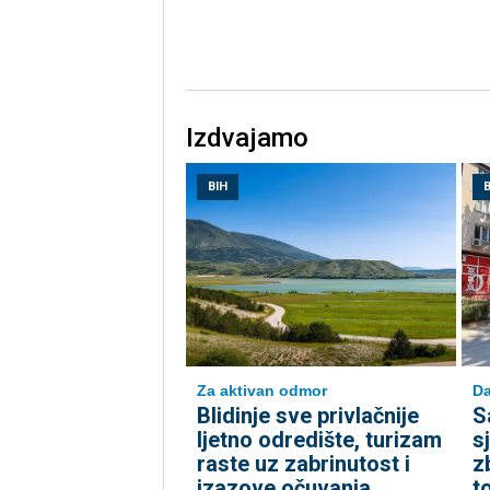
Izdvajamo
BIH
B
Za aktivan odmor
Da
Blidinje sve privlačnije
S
ljetno odredište, turizam
s
raste uz zabrinutost i
z
izazove očuvanja
to