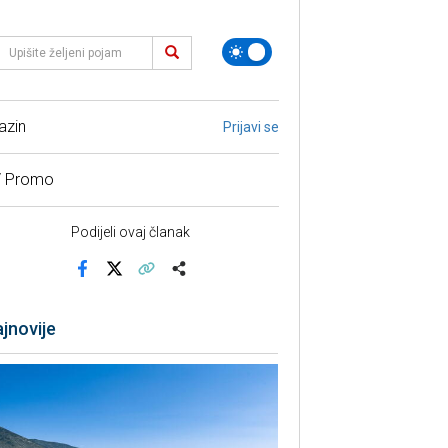
azin
Prijavi se
/ Promo
Podijeli ovaj članak
Facebook
X
Kopiraj link
Više
jnovije