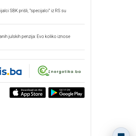
alci SBK prišli, "specijalci" iz RS su
anih julskih penzija: Evo koliko iznose