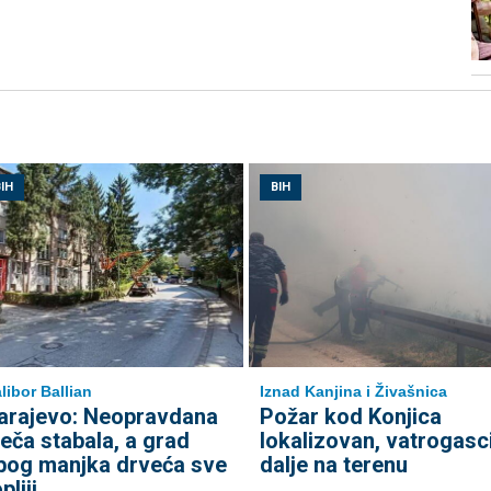
IH
BIH
libor Ballian
Iznad Kanjina i Živašnica
arajevo: Neopravdana
Požar kod Konjica
ječa stabala, a grad
lokalizovan, vatrogasci
bog manjka drveća sve
dalje na terenu
pliji