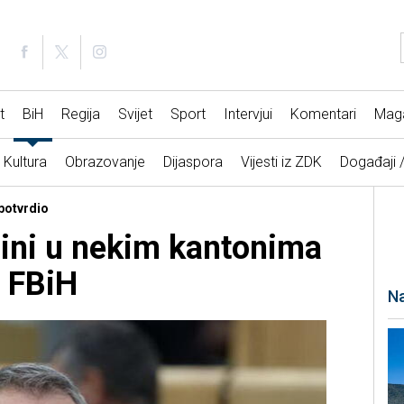
t
BiH
Regija
Svijet
Sport
Intervjui
Komentari
Mag
Kultura
Obrazovanje
Dijaspora
Vijesti iz ZDK
Događaji 
 potvrdio
rmini u nekim kantonima
u FBiH
Na