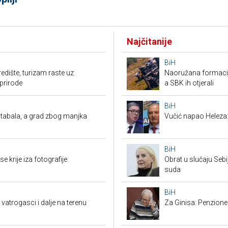
Najčitanije
BiH
dredište, turizam raste uz
Naoružana formacija
prirode
a SBK ih otjerali
BiH
tabala, a grad zbog manjka
Vučić napao Heleza:
BiH
e krije iza fotografije
Obrat u slučaju Seb
suda
BiH
vatrogasci i dalje na terenu
Za Ginisa: Penzione