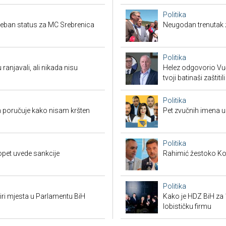
Politika
seban status za MC Srebrenica
Neugodan trenutak za
Politika
 ranjavali, ali nikada nisu
Helez odgovorio Vučić
tvoji batinaši zaštitili
Politika
 poručuje kako nisam kršten
Pet zvučnih imena u 
Politika
opet uvede sankcije
Rahimić žestoko Kord
Politika
tiri mjesta u Parlamentu BiH
Kako je HDZ BiH z
lobističku firmu