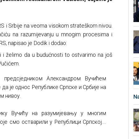
 RS i Srbije na veoma visokom strateškom nivou.
učiću na razumijevanju u mnogim procesima i
RS, napisao je Dodik i dodao:
i i želimo da u budućnosti to ostvarimo na još
Vučićem.
 предсједником Александром Вучићем
 да је однос Републике Српске и Србије на
м нивоу.
Na
ику Вучићу на разумијевању у многим
оје смо остварили у Републици Српској.…