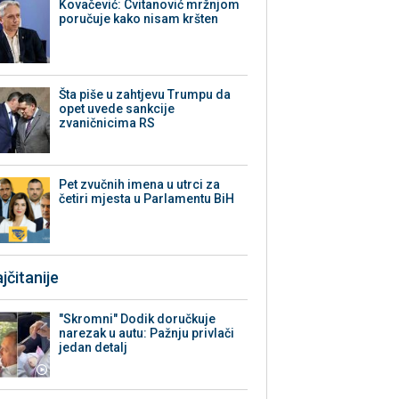
Kovačević: Cvitanović mržnjom
poručuje kako nisam kršten
Šta piše u zahtjevu Trumpu da
opet uvede sankcije
zvaničnicima RS
Pet zvučnih imena u utrci za
četiri mjesta u Parlamentu BiH
jčitanije
"Skromni" Dodik doručkuje
narezak u autu: Pažnju privlači
jedan detalj