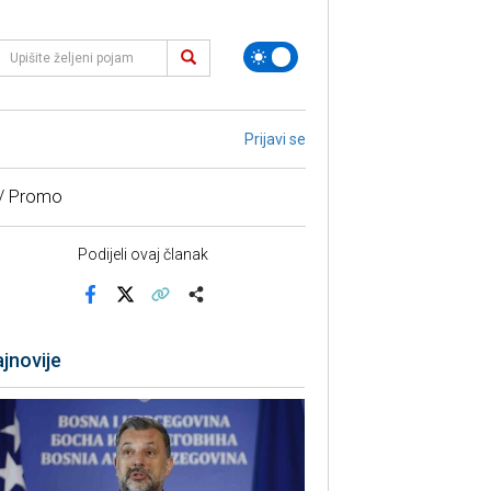
Prijavi se
 / Promo
Podijeli ovaj članak
Facebook
X
Kopiraj link
Više
jnovije