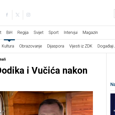
t
BiH
Regija
Svijet
Sport
Intervjui
Magazin
Kultura
Obrazovanje
Dijaspora
Vijesti iz ZDK
Događaji
nali
Dodika i Vučića nakon
Na