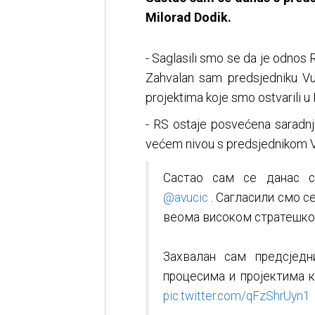
Milorad Dodik.
- Saglasili smo se da je odnos
Zahvalan sam predsjedniku V
projektima koje smo ostvarili u 
- RS ostaje posvećena saradnj
većem nivou s predsjednikom 
Састао сам се данас с
@avucic
. Сагласили смо се
веома високом стратешко
Захвалан сам предсједн
процесима и пројектима к
pic.twitter.com/qFzShrUyn1