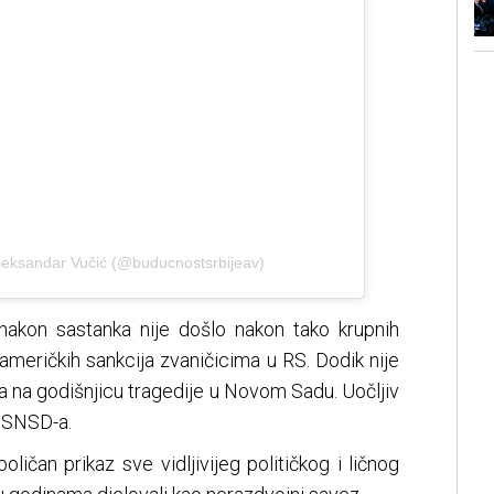
Aleksandar Vučić (@buducnostsrbijeav)
nakon sastanka nije došlo nakon tako krupnih
američkih sankcija zvaničicima u RS. Dodik nije
a na godišnjicu tragedije u Novom Sadu. Uočljiv
i SNSD-a.
ičan prikaz sve vidljivijeg političkog i ličnog