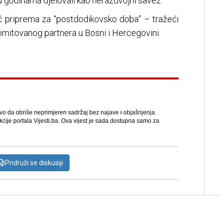
su godinama djelovali kao nerazdvojni savez.
čić priprema za “postdodikovsko doba” – tražeći
omitovanog partnera u Bosni i Hercegovini.
avo da obriše neprimjeren sadržaj bez najave i objašnjenja.
kcije portala Vijesti.ba. Ova vijest je sada dostupna samo za
Pridruži se diskusiji