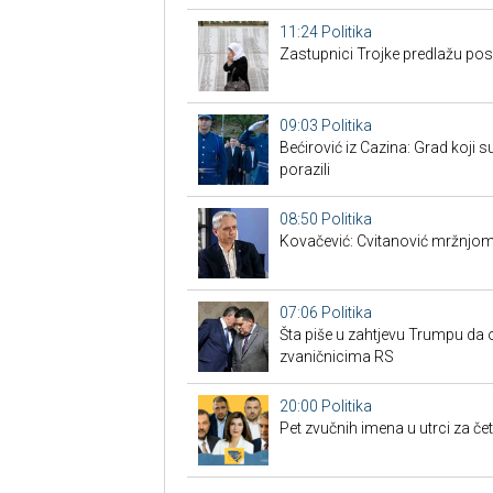
11:24
Politika
Zastupnici Trojke predlažu po
09:03
Politika
Bećirović iz Cazina: Grad koji su
porazili
08:50
Politika
Kovačević: Cvitanović mržnjom
07:06
Politika
Šta piše u zahtjevu Trumpu da 
zvaničnicima RS
20:00
Politika
Pet zvučnih imena u utrci za če