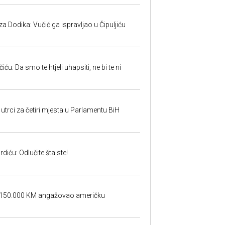
 Dodika: Vučić ga ispravljao u Čipuljiću
u: Da smo te htjeli uhapsiti, ne bi te ni
utrci za četiri mjesta u Parlamentu BiH
iću: Odlučite šta ste!
a 150.000 KM angažovao američku