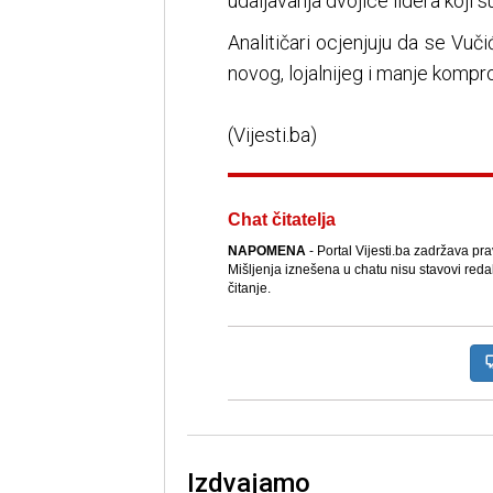
udaljavanja dvojice lidera koji 
Analitičari ocjenjuju da se Vu
novog, lojalnijeg i manje kompr
(Vijesti.ba)
Chat čitatelja
NAPOMENA
- Portal Vijesti.ba zadržava pr
Mišljenja iznešena u chatu nisu stavovi reda
čitanje.
Izdvajamo