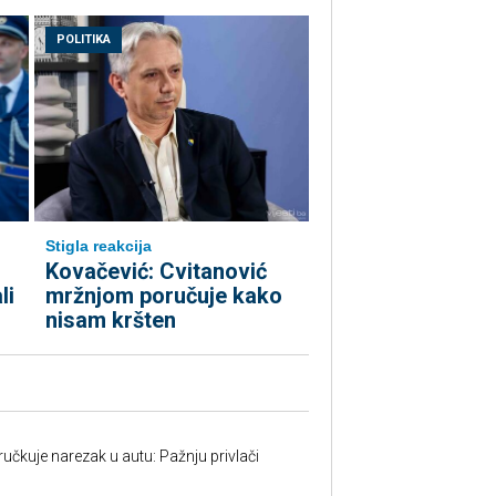
POLITIKA
Stigla reakcija
Kovačević: Cvitanović
li
mržnjom poručuje kako
nisam kršten
učkuje narezak u autu: Pažnju privlači