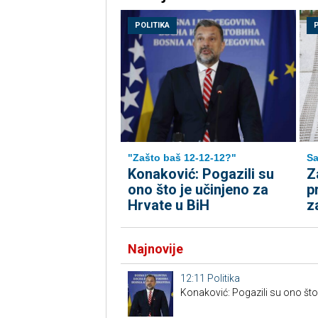
POLITIKA
"Zašto baš 12-12-12?"
Sa
Konaković: Pogazili su
Z
ono što je učinjeno za
p
Hrvate u BiH
z
Najnovije
12:11
Politika
Konaković: Pogazili su ono što 