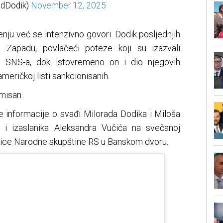
dDodik)
November 12, 2025
nju već se intenzivno govori. Dodik posljednjih
 Zapadu, povlačeći poteze koji su izazvali
u SNS-a, dok istovremeno on i dio njegovih
američkoj listi sankcionisanih.
misan.
e informacije o svađi Milorada Dodika i Miloša
 i izaslanika Aleksandra Vučića na svečanoj
jice Narodne skupštine RS u Banskom dvoru.