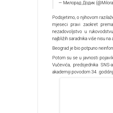
— Милорад Додик (@Milora
Podsjetimo, o njihovom razilaže
mjeseci pravi zaokret prema
nezadovoljstvo u rukovodstv
najbližih saradnika više nisu na 
Beograd je bio potpuno neinfor
Potom su se u javnosti pojavil
Vučevića, predsjednika SNS-a
akademiji povodom 34. .godišn