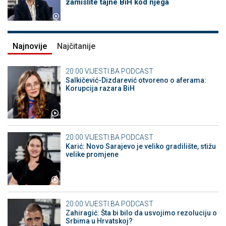
zamislite tajne BiH kod njega
Najnovije
Najčitanije
20:00
VIJESTI.BA PODCAST
Salkičević-Dizdarević otvoreno o aferama:
Korupcija razara BiH
20:00
VIJESTI.BA PODCAST
Karić: Novo Sarajevo je veliko gradilište, stižu
velike promjene
20:00
VIJESTI.BA PODCAST
Zahiragić: Šta bi bilo da usvojimo rezoluciju o
Srbima u Hrvatskoj?