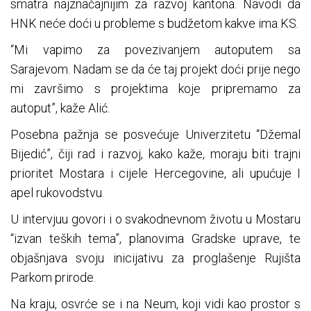
smatra najznačajnijim za razvoj kantona. Navodi da
HNK neće doći u probleme s budžetom kakve ima KS.
“Mi vapimo za povezivanjem autoputem sa
Sarajevom. Nadam se da će taj projekt doći prije nego
mi završimo s projektima koje pripremamo za
autoput”, kaže Alić.
Posebna pažnja se posvećuje Univerzitetu “Džemal
Bijedić”, čiji rad i razvoj, kako kaže, moraju biti trajni
prioritet Mostara i cijele Hercegovine, ali upućuje I
apel rukovodstvu.
U intervjuu govori i o svakodnevnom životu u Mostaru
“izvan teških tema”, planovima Gradske uprave, te
objašnjava svoju inicijativu za proglašenje Rujišta
Parkom prirode.
Na kraju, osvrće se i na Neum, koji vidi kao prostor s