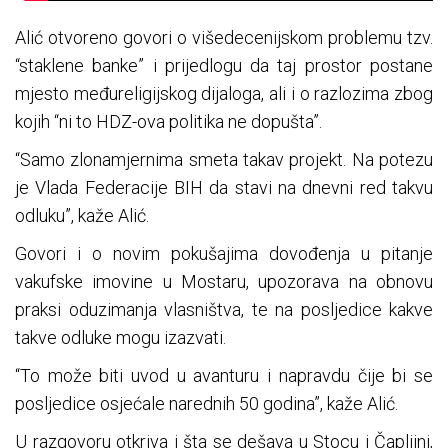
Alić otvoreno govori o višedecenijskom problemu tzv.
“staklene banke” i prijedlogu da taj prostor postane
mjesto međureligijskog dijaloga, ali i o razlozima zbog
kojih “ni to HDZ-ova politika ne dopušta”.
“Samo zlonamjernima smeta takav projekt. Na potezu
je Vlada Federacije BIH da stavi na dnevni red takvu
odluku”, kaže Alić.
Govori i o novim pokušajima dovođenja u pitanje
vakufske imovine u Mostaru, upozorava na obnovu
praksi oduzimanja vlasništva, te na posljedice kakve
takve odluke mogu izazvati.
“To može biti uvod u avanturu i napravdu čije bi se
posljedice osjećale narednih 50 godina”, kaže Alić.
U razgovoru otkriva i šta se dešava u Stocu i Čapljini,