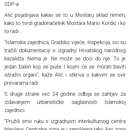
SDP-a.
Alić pojašnjava kakav se to u Mostaru sklad remeti,
kako to tvrdi gradonačelnik Mostara Mario Kordić i ko
to radi ...
“Islamska zajednica, Gradsko vijeće, Inspekcija, svi su
tražili dokumentaciji o izgradnji Hrvatskog narodnog
kazališta. Nema je. Ne može se doći do nje. To je
jedan balon koji se puše I kojim će se morati baviti
istražni organi”, kaže Alić i otkriva o kakvim se sve
prevarama radi.
S druge strane već 24 godine odbija se zahtjev za
izdavanjem urbanističke saglasnosti Islamskoj
zajednici.
“Pružili smo ruku s izgradnjom interkulturnog centra
Mevlana. Centralna zona je i zamišljena tako, kao zona