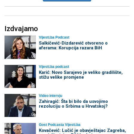
Izdvajamo
Vijesti.ba Podcast
Salkičević-Dizdarević otvoreno o
aferama: Korupcija razara BiH
Vijesti.ba podcast
Karić: Novo Sarajevo je veliko gradilište,
stižu velike promjene
Video intervju
Zahiragić: Šta bi bilo da usvojimo
rezoluciju o Srbima u Hrvatskoj?
Gost Podcasta Vijesti.ba
Kovačević: Lučić je obavještajac Zagreba,