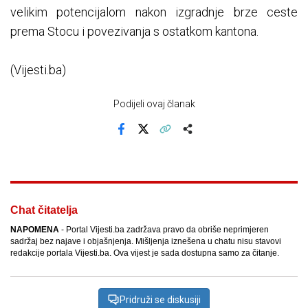
velikim potencijalom nakon izgradnje brze ceste
prema Stocu i povezivanja s ostatkom kantona.
(Vijesti.ba)
Podijeli ovaj članak
Facebook
X
Kopiraj link
Više
Chat čitatelja
NAPOMENA
- Portal Vijesti.ba zadržava pravo da obriše neprimjeren
sadržaj bez najave i objašnjenja. Mišljenja iznešena u chatu nisu stavovi
redakcije portala Vijesti.ba. Ova vijest je sada dostupna samo za čitanje.
Pridruži se diskusiji