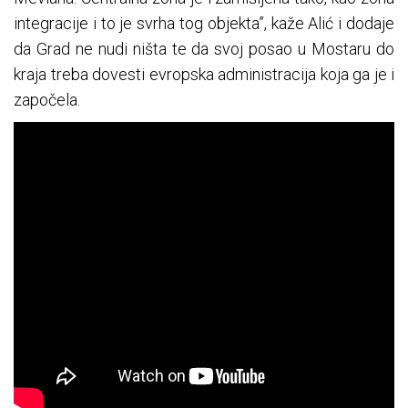
integracije i to je svrha tog objekta”, kaže Alić i dodaje
da Grad ne nudi ništa te da svoj posao u Mostaru do
kraja treba dovesti evropska administracija koja ga je i
započela.