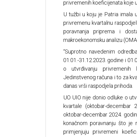
privremenih koeficijenata koje 
U tužbi u koju je Patria imala 
privremenu kvartalnu raspodjel
poravnanja priprema i dos
makroekonomsku analizu (OMA) k
“Suprotno navedenim odredba
01.01.-31.12.2023. godine i 01
o utvrđivanju privremenih 
Jedinstvenog računa i to za kva
danas vrši raspodjela prihoda.
UO UIO nije donio odluke o utvr
kvartale (oktobar-decembar 202
oktobar-decembar 2024. godine
konačnom poravnanju što je re
primjenjuju privremeni koefi