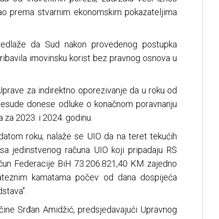
ipao prema stvarnim ekonomskim pokazateljima
predlaže da Sud nakon provedenog postupka
ribavila imovinsku korist bez pravnog osnova u
rave za indirektno oporezivanje da u roku od
resude donese odluke o konačnom poravnanju
 za 2023. i 2024. godinu.
datom roku, nalaže se UIO da na teret tekućih
 sa jedinstvenog računa UIO koji pripadaju RS
račun Federacije BiH 73.206.821,40 KM zajedno
zateznim kamatama počev od dana dospijeća
stava".
čine Srđan Amidžić, predsjedavajući Upravnog