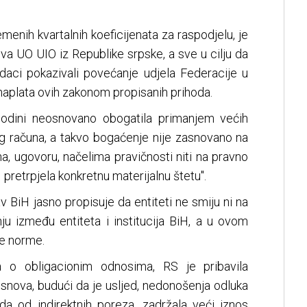
emenih kvartalnih koeficijenata za raspodjelu, je
ova UO UIO iz Republike srpske, a sve u cilju da
aci pokazivali povećanje udjela Federacije u
 naplata ovih zakonom propisanih prihoda.
odini neosnovano obogatila primanjem većih
g računa, a takvo bogaćenje nije zasnovano na
a, ugovoru, načelima pravičnosti niti na pravno
pretrpjela konkretnu materijalnu štetu".
v BiH jasno propisuje da entiteti ne smiju ni na
ju između entiteta i institucija BiH, a u ovom
ne norme.
 o obligacionim odnosima, RS je pribavila
snova, budući da je usljed, nedonošenja odluka
da od indirektnih poreza, zadržala veći iznos