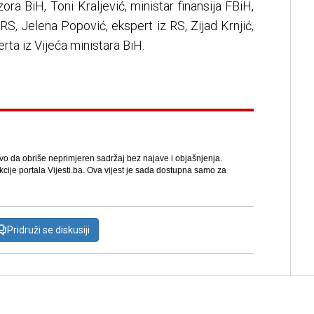
zora BiH, Toni Kraljević, ministar finansija FBiH,
 RS, Jelena Popović, ekspert iz RS, Zijad Krnjić,
ta iz Vijeća ministara BiH.
avo da obriše neprimjeren sadržaj bez najave i objašnjenja.
kcije portala Vijesti.ba. Ova vijest je sada dostupna samo za
Pridruži se diskusiji