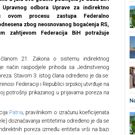
i Upravnog odbora Uprave za indirektno
u ovom procesu zastupa Federalno
 podnesena zbog neosnovanog bogaćenja RS,
im zahtjevom Federacija BiH potražuje
članom 21. Zakona o sistemu indirektnog
je način raspodjele prihoda sa Jedinstvenog
oreza. Stavom 3. istog člana određeno je da se:
renosi Federaciji i Republici srpskoj utvrđuje na
joj potrošnji prikazanog u prijavama poreza na
Na
cija
Patria
, pravilnikom o izračunu koeficijenata
jele) doznačavanja entitetima određeno je da se
ndirektnih poreza između entiteta vrši na bazi