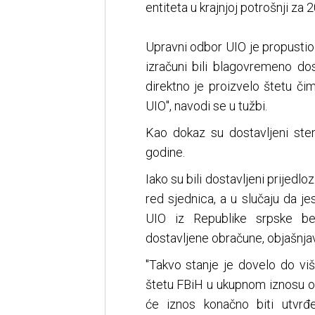
entiteta u krajnjoj potrošnji za 
Upravni odbor UIO je propustio
izračuni bili blagovremeno do
direktno je proizvelo štetu 
UIO", navodi se u tužbi.
Kao dokaz su dostavljeni sten
godine.
Iako su bili dostavljeni prijedl
red sjednica, a u slučaju da j
UIO iz Republike srpske be
dostavljene obračune, objašnjav
"Takvo stanje je dovelo do vi
štetu FBiH u ukupnom iznosu o
će iznos konačno biti utvrđ