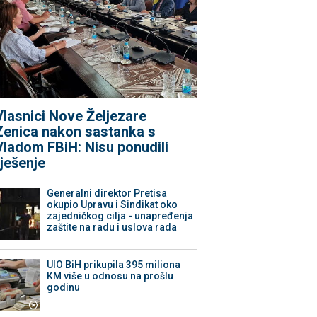
Vlasnici Nove Željezare
Zenica nakon sastanka s
Vladom FBiH: Nisu ponudili
rješenje
Generalni direktor Pretisa
okupio Upravu i Sindikat oko
zajedničkog cilja - unapređenja
zaštite na radu i uslova rada
UIO BiH prikupila 395 miliona
KM više u odnosu na prošlu
godinu