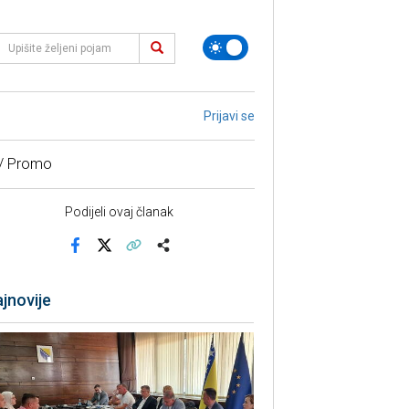
Prijavi se
 / Promo
Podijeli ovaj članak
Facebook
X
Kopiraj link
Više
jnovije