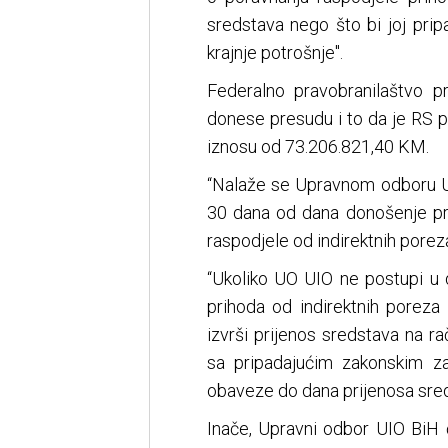
sredstava nego što bi joj pr
krajnje potrošnje".
Federalno pravobranilaštvo 
donese presudu i to da je RS p
iznosu od 73.206.821,40 KM.
“Nalaže se Upravnom odboru Up
30 dana od dana donošenje p
raspodjele od indirektnih poreza
“Ukoliko UO UIO ne postupi u 
prihoda od indirektnih poreza
izvrši prijenos sredstava na 
sa pripadajućim zakonskim 
obaveze do dana prijenosa sred
Inače, Upravni odbor UIO BiH 