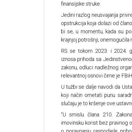
finansijske struke.
Jedini razlog neusvajanja privr
opstrukcija koja dolazi od član
bi se, u momentu, kada su pod
krajnjoj potrošnji, onemogućila
RS se tokom 2023. i 2024. g
iznosa prihoda sa Jedinstveno
zakonu, odluci nadležnog organ
relevantnoj osnovi čime je FBiH 
U tužbi se dalje navodi da Usta
koji način ometati punu saradn
slučaju je to kršenje ove ustav
“U smislu člana 210. Zakona
imovinsku korist bez pravnog o
o poravnanju raspodjele priho