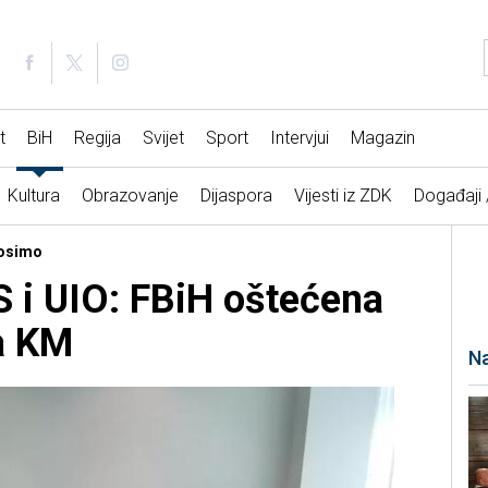
t
BiH
Regija
Svijet
Sport
Intervjui
Magazin
Kultura
Obrazovanje
Dijaspora
Vijesti iz ZDK
Događaji
nosimo
S i UIO: FBiH oštećena
a KM
Na