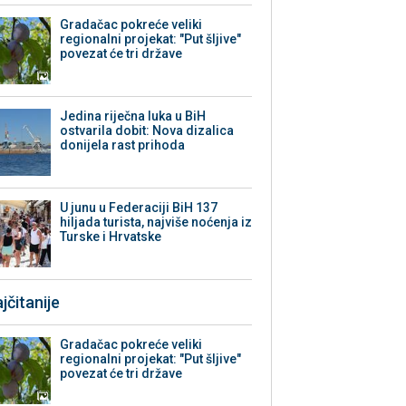
Gradačac pokreće veliki
regionalni projekat: "Put šljive"
povezat će tri države
Jedina riječna luka u BiH
ostvarila dobit: Nova dizalica
donijela rast prihoda
U junu u Federaciji BiH 137
hiljada turista, najviše noćenja iz
Turske i Hrvatske
jčitanije
Gradačac pokreće veliki
regionalni projekat: "Put šljive"
povezat će tri države