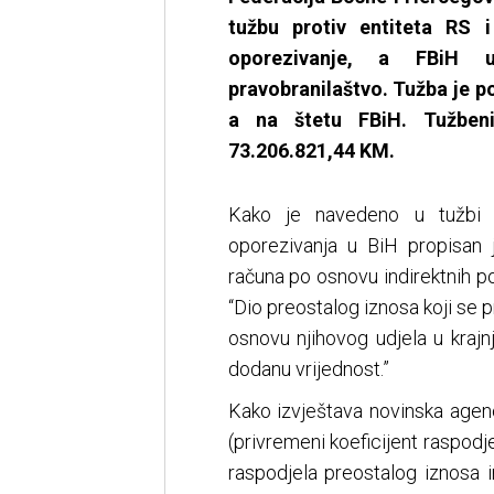
tužbu protiv entiteta RS 
oporezivanje, a FBiH 
pravobranilaštvo. Tužba je
a na štetu FBiH. Tužben
73.206.821,44 KM.
Kako je navedeno u tužbi 
oporezivanja u BiH propisan 
računa po osnovu indirektnih p
“Dio preostalog iznosa koji se p
osnovu njihovog udjela u krajn
dodanu vrijednost.”
Kako izvještava novinska agen
(privremeni koeficijent raspod
raspodjela preostalog iznosa i