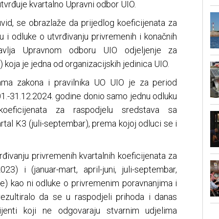
utvrđuje kvartalno Upravni odbor UIO.
uvid, se obrazlaže da prijedlog koeficijenata za
u i odluke o utvrđivanju privremenih i konačnih
tavlja Upravnom odboru UIO odjeljenje za
oja je jedna od organizacijskih jedinica UIO.
ma zakona i pravilnika UO UIO je za period
.01.-31.12.2024. godine donio samo jednu odluku
koeficijenata za raspodjelu sredstava sa
rtal K3 (juli-septembar), prema kojoj odluci se i
đivanju privremenih kvartalnih koeficijenata za
3) i (januar-mart, april-juni, juli-septembar,
) kao ni odluke o privremenim poravnanjima i
zultiralo da se u raspodjeli prihoda i danas
cijenti koji ne odgovaraju stvarnim udjelima