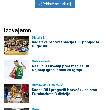
Pridruži se diskusiji
Izdvajamo
Divizija B
Kadetska reprezentacija BiH pobijedila
Bugarsku
Dobre vijesti
Rasulo u Litvaniji pred meč sa BiH:
Najbolji igrači odbili da igraju
Blistao Mak Omerović
Kadeti BiH pregazili Norvešku na startu
Eurobasketa B divizije
Dubai