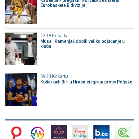
Kadeti BiH pregazili Norvešku na startu
Eurobasketa B divizije
12:18
Košarka
Musa i Kamenjaš dobili veliko pojačanje u
klubu
09:24
Košarka
Košarkaši BiH u Hrasnici igraju protiv Poljske