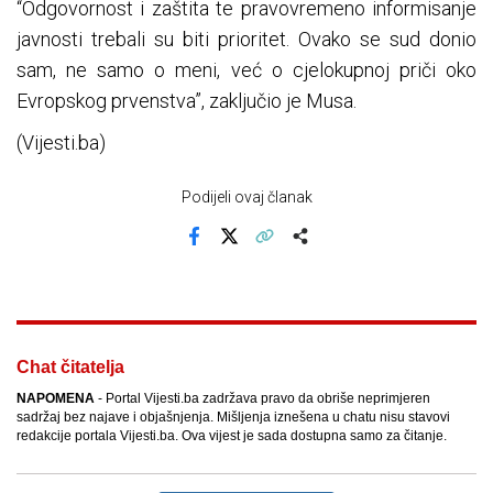
“Odgovornost i zaštita te pravovremeno informisanje
javnosti trebali su biti prioritet. Ovako se sud donio
sam, ne samo o meni, već o cjelokupnoj priči oko
Evropskog prvenstva”, zaključio je Musa.
(Vijesti.ba)
Podijeli ovaj članak
Facebook
X
Kopiraj link
Više
Chat čitatelja
NAPOMENA
- Portal Vijesti.ba zadržava pravo da obriše neprimjeren
sadržaj bez najave i objašnjenja. Mišljenja iznešena u chatu nisu stavovi
redakcije portala Vijesti.ba. Ova vijest je sada dostupna samo za čitanje.