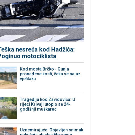
Teška nesreća kod Hadžića:
Poginuo motociklista
Kod mosta Brčko - Gunja
pronađene kosti, čeka se nalaz
vještaka
Tragedija kod Zavidovića: U
rijeci Krivaji utopio se 24-
godišnji muškarac
Uznemirujuće: Objavljen snimak
pokušaja ubistva Elezovog