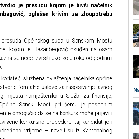
tvrdio je presudu kojom je bivši načelnik
begović, oglašen krivim za zloupotrebu
a presuda Općinskog suda u Sanskom Mostu
ine, kojom je Hasanbegović osuđen na osam
kazna se neće izvršiti ukoliko u roku od godinu i
.
koristeći službena ovlaštenja načelnika općine
stvorio formalne uslove za raspisivanje javnog
Na
g mjesta namještenika u Službi za finansije,
 Općine Sanski Most, pri čemu je posebnim
eme omogućio da se na konkurs može prijaviti
vršene konkursne procedure, taj kandidat je i
određeno vrijeme – naveli su iz Kantonalnog