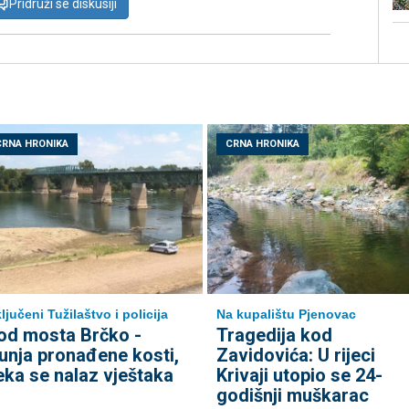
Pridruži se diskusiji
CRNA HRONIKA
CRNA HRONIKA
ljučeni Tužilaštvo i policija
Na kupalištu Pjenovac
od mosta Brčko -
Tragedija kod
unja pronađene kosti,
Zavidovića: U rijeci
eka se nalaz vještaka
Krivaji utopio se 24-
godišnji muškarac