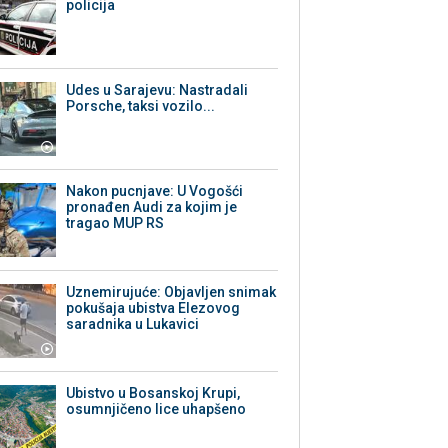
policija
Udes u Sarajevu: Nastradali
Porsche, taksi vozilo...
Nakon pucnjave: U Vogošći
pronađen Audi za kojim je
tragao MUP RS
Uznemirujuće: Objavljen snimak
pokušaja ubistva Elezovog
saradnika u Lukavici
Ubistvo u Bosanskoj Krupi,
osumnjičeno lice uhapšeno