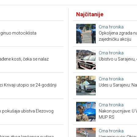
Najčitanije
Crna hronika
ginuo motociklista
Opkoljena zgrada n
zajedničku akciju
Crna hronika
đene kosti, čeka se nalaz
Ubistvo u Sarajevu, 
Crna hronika
ci Krivaji utopio se 24-godišnji
Udes u Sarajevu: Nas
Crna hronika
k pokušaja ubistva Elezovog
Nakon pucnjave: U V
MUP RS
Crna hronika