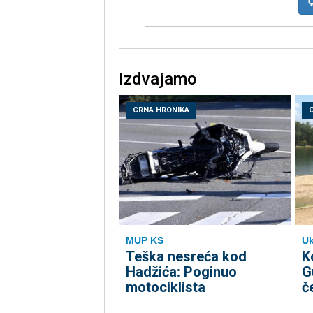
Izdvajamo
CRNA HRONIKA
MUP KS
Uk
Teška nesreća kod
K
Hadžića: Poginuo
G
motociklista
č