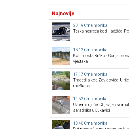
Najnovije
20:19
Crna hronika
Teška nesreća kod Hadžića: Po
18:12
Crna hronika
Kod mosta Brčko - Gunja prona
vještaka
17:17
Crna hronika
Tragedija kod Zavidovića: U rije
muškarac
14:52
Crna hronika
Uznemirujuće: Objavljen snima
saradnika u Lukavici
10:40
Crna hronika