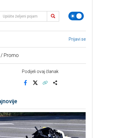
Prijavi se
 / Promo
Podijeli ovaj članak
Facebook
X
Kopiraj link
Više
jnovije