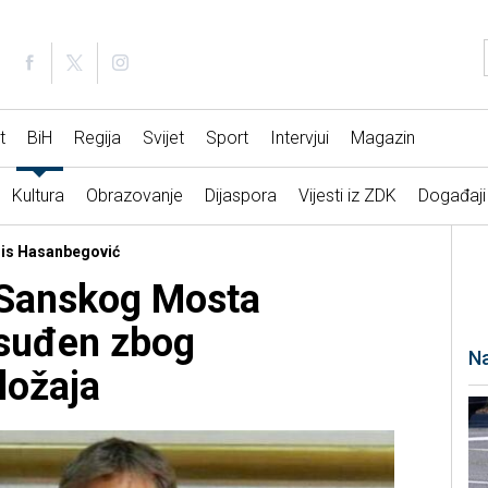
t
BiH
Regija
Svijet
Sport
Intervjui
Magazin
Kultura
Obrazovanje
Dijaspora
Vijesti iz ZDK
Događaji
aris Hasanbegović
 Sanskog Mosta
suđen zbog
Na
ložaja