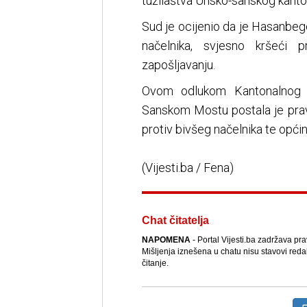
tužilaštva Unsko-sanskog kanto
Sud je ocijenio da je Hasanbeg
načelnika, svjesno kršeći p
zapošljavanju.
Ovom odlukom Kantonalnog 
Sanskom Mostu postala je prav
protiv bivšeg načelnika te općin
(Vijesti.ba / Fena)
Chat čitatelja
NAPOMENA
- Portal Vijesti.ba zadržava pr
Mišljenja iznešena u chatu nisu stavovi reda
čitanje.