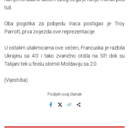
tuš.
Oba pogotka za pobjedu Iraca postigao je Troy
Parrott, prva zvijezda ove reprezentacije.
U ostalim utakmicama ove večeri, Francuska je razbila
Ukrajinu sa 4:0 i tako zvanično otišla na SP, dok su
Talijani tek u finišu slomili Moldaviju sa 2:0.
(Vijesti.ba)
Podijeli ovaj članak
Facebook
X
Kopiraj link
Više