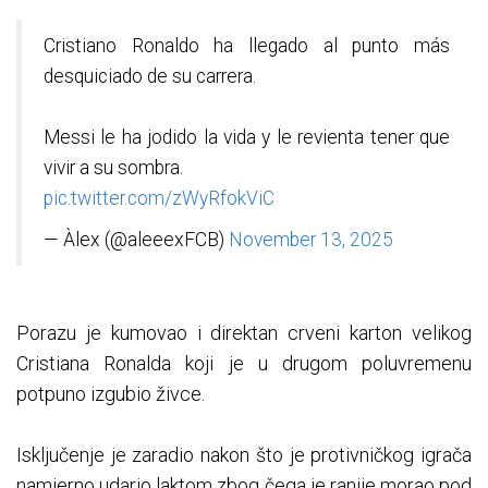
Cristiano Ronaldo ha llegado al punto más
desquiciado de su carrera.
Messi le ha jodido la vida y le revienta tener que
vivir a su sombra.
pic.twitter.com/zWyRfokViC
— Àlex (@aleeexFCB)
November 13, 2025
Porazu je kumovao i direktan crveni karton velikog
Cristiana Ronalda koji je u drugom poluvremenu
potpuno izgubio živce.
Isključenje je zaradio nakon što je protivničkog igrača
namjerno udario laktom zbog čega je ranije morao pod