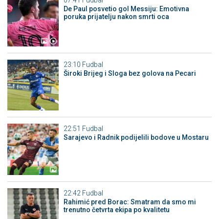
07:41
Fudbal
De Paul posvetio gol Messiju: Emotivna
poruka prijatelju nakon smrti oca
23:10
Fudbal
Široki Brijeg i Sloga bez golova na Pecari
22:51
Fudbal
Sarajevo i Radnik podijelili bodove u Mostaru
22:42
Fudbal
Rahimić pred Borac: Smatram da smo mi
trenutno četvrta ekipa po kvalitetu