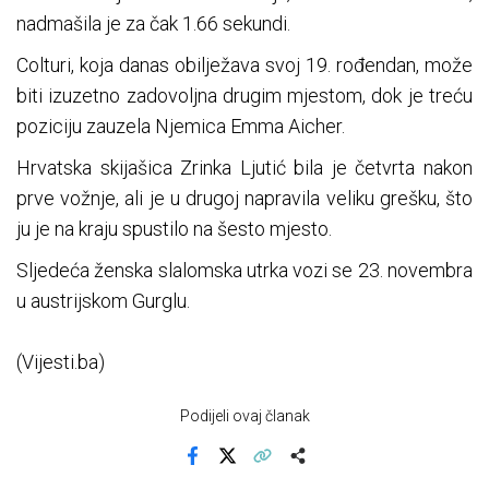
nadmašila je za čak 1.66 sekundi.
Colturi, koja danas obilježava svoj 19. rođendan, može
biti izuzetno zadovoljna drugim mjestom, dok je treću
poziciju zauzela Njemica Emma Aicher.
Hrvatska skijašica Zrinka Ljutić bila je četvrta nakon
prve vožnje, ali je u drugoj napravila veliku grešku, što
ju je na kraju spustilo na šesto mjesto.
Sljedeća ženska slalomska utrka vozi se 23. novembra
u austrijskom Gurglu.
(Vijesti.ba)
Podijeli ovaj članak
Facebook
X
Kopiraj link
Više