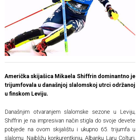
Američka skijašica Mikaela Shiffrin dominantno je
trijumfovala u današnjoj slalomskoj utrci održanoj
u finskom Leviju.
Današnjim otvaranjem slalomske sezone u Leviju,
Shiffrin je na impresivan način stigla do svoje devete
pobjede na ovom skijalištu i ukupno 65. trijumfa u
slalomu. Najbližu konkurentkinju, Albanku Laru Colturi,