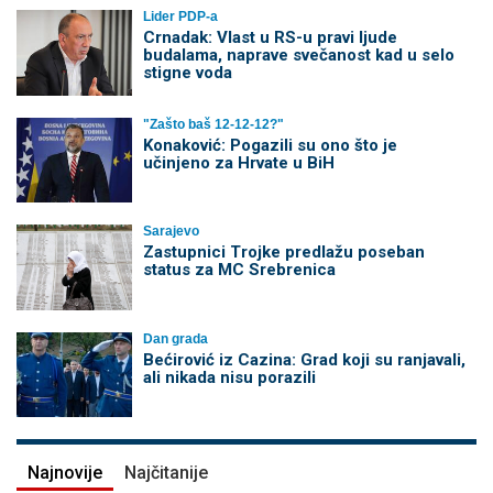
Lider PDP-a
Crnadak: Vlast u RS-u pravi ljude
budalama, naprave svečanost kad u selo
stigne voda
"Zašto baš 12-12-12?"
Konaković: Pogazili su ono što je
učinjeno za Hrvate u BiH
Sarajevo
Zastupnici Trojke predlažu poseban
status za MC Srebrenica
Dan grada
Bećirović iz Cazina: Grad koji su ranjavali,
ali nikada nisu porazili
Najnovije
Najčitanije