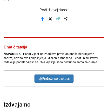
Podijeli ovaj članak
Facebook
X
Kopiraj link
Više
Chat čitatelja
NAPOMENA
- Portal Vijesti.ba zadržava pravo da obriše neprimjeren
sadržaj bez najave i objašnjenja. Mišljenja iznešena u chatu nisu stavovi
redakcije portala Vijesti.ba. Ova vijest je sada dostupna samo za čitanje.
Pridruži se diskusiji
Izdvajamo